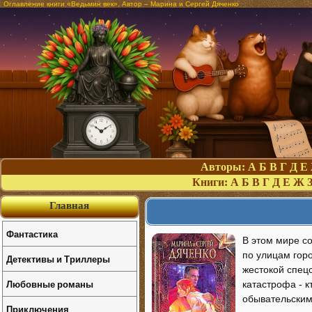
Оглавление книги «Ведьмин век». Автор – Марина и Сергей Дяченко
Авторы:
А
Б
В
Г
Д
Е
Книги:
А
Б
В
Г
Д
Е
Ж
Главная
Фантастика
В этом мире с
по улицам гор
Детективы и Триллеры
жестокой спецс
Любовные романы
катастрофа - 
обывательски
Приключения