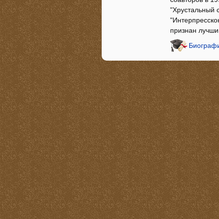
"Хрустальный 
"Интерпресскон
признан лучш
Биографи