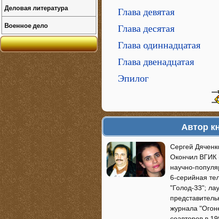
Деловая литература
Глава девятая
Военное дело
Глава десятая
Глава одиннадцатая
Глава двенадцатая
Эпилог
Автор к
Сергей Дяченко
Окончил ВГИК 
научно-популя
6-серийная те
"Голод-33"; л
представитель
журнала "Огон
соавторов в 19