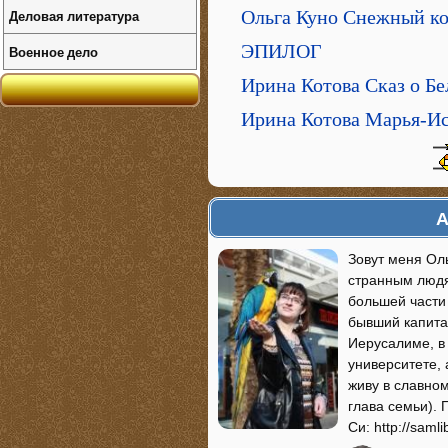
Деловая литература
Ольга Куно Снежный к
ЭПИЛОГ
Военное дело
Ирина Котова Сказ о Бе
Ирина Котова Марья-Ис
А
Зовут меня Оль
странным людя
большей части 
бывший капита
Иерусалиме, в
университете,
живу в славно
глава семьи).
Си: http://saml