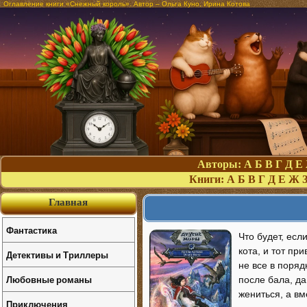
Оглавление книги «Снежный король». Автор – Ольга Куно, Ирина Котова
Авторы:
А
Б
В
Г
Д
Е
Книги:
А
Б
В
Г
Д
Е
Ж
Главная
Фантастика
Что будет, ес
кота, и тот пр
Детективы и Триллеры
не все в поряд
Любовные романы
после бала, д
жениться, а в
Приключения