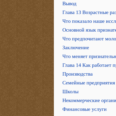
Вывод
Глава 13 Возрастные ра
Что показало наше исс
Основной язык признат
Что предпочитают моло
Заключение
Что меняет признатель
Глава 14 Как работает 
Производства
Семейные предприятия
Школы
Некоммерческие орган
Финансовые услуги