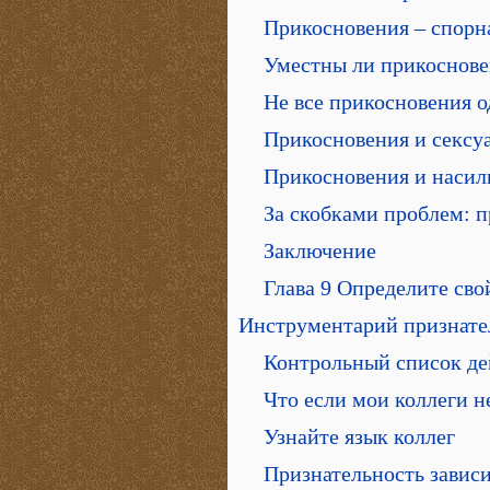
Прикосновения – спорн
Уместны ли прикоснове
Не все прикосновения 
Прикосновения и сексу
Прикосновения и насил
За скобками проблем: 
Заключение
Глава 9 Определите сво
Инструментарий признате
Контрольный список де
Что если мои коллеги 
Узнайте язык коллег
Признательность зависи