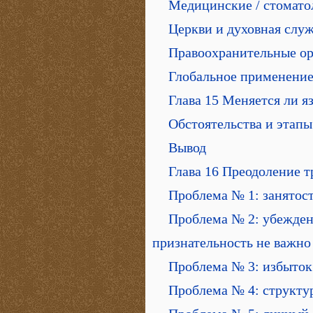
Медицинские / стомато
Церкви и духовная слу
Правоохранительные ор
Глобальное применени
Глава 15 Меняется ли я
Обстоятельства и этап
Вывод
Глава 16 Преодоление т
Проблема № 1: занятос
Проблема № 2: убежден
признательность не важно
Проблема № 3: избыток
Проблема № 4: структу