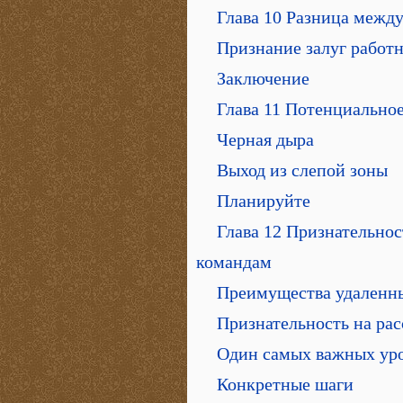
Глава 10 Разница межд
Признание залуг работн
Заключение
Глава 11 Потенциальное
Черная дыра
Выход из слепой зоны
Планируйте
Глава 12 Признательно
командам
Преимущества удаленн
Признательность на ра
Один самых важных ур
Конкретные шаги