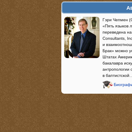
А
Гэри Чепмен (
«Пять языков 
переведена на 
Consultants, I
и взаимоотнош
Брак» можно у
Штатах Америк
бакалавра иску
антропологии 
в баптистской
Биографи