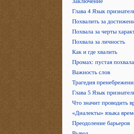
Заключение
Глава 4 Язык признател
Похвалить за достижен
Похвала за черты харак
Похвала за личность
Как и где хвалить
Промах: пустая похвала
Важность слов
Трагедия пренебрежени
Глава 5 Язык признател
Что значит проводить в
«Диалекты» языка врем
Преодоление барьеров
Вывод