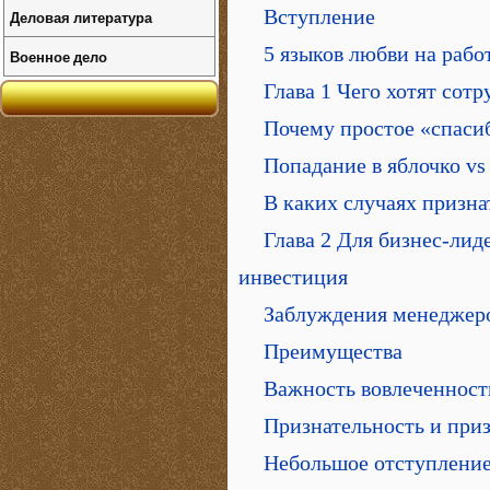
Вступление
Деловая литература
5 языков любви на рабо
Военное дело
Глава 1 Чего хотят сот
Почему простое «спасиб
Попадание в яблочко vs
В каких случаях призна
Глава 2 Для бизнес-лид
инвестиция
Заблуждения менеджеро
Преимущества
Важность вовлеченност
Признательность и приз
Небольшое отступление: