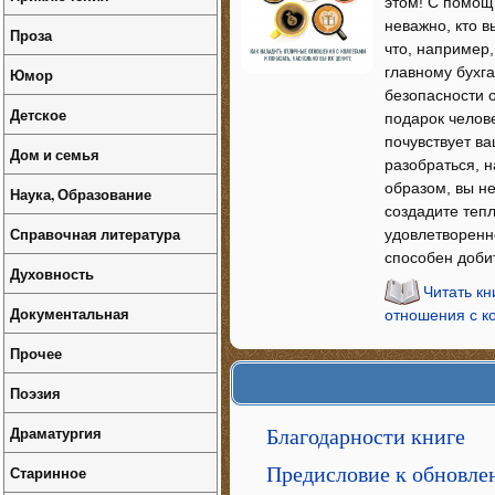
этом! С помощ
неважно, кто в
Проза
что, например
главному бухга
Юмор
безопасности 
Детское
подарок челове
почувствует в
Дом и семья
разобраться, н
образом, вы н
Наука, Образование
создадите теп
Справочная литература
удовлетворенн
способен доби
Духовность
Читать кн
Документальная
отношения с ко
Прочее
Поэзия
Драматургия
Благодарности книге
Старинное
Предисловие к обновл