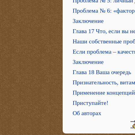
Проблема № 5: личный 
Проблема № 6: «фактор
Заключение
Глава 17 Что, если вы н
Наши собственные про
Если проблема – качест
Заключение
Глава 18 Ваша очередь
Признательность, вита
Применение концепций 
Приступайте!
Об авторах