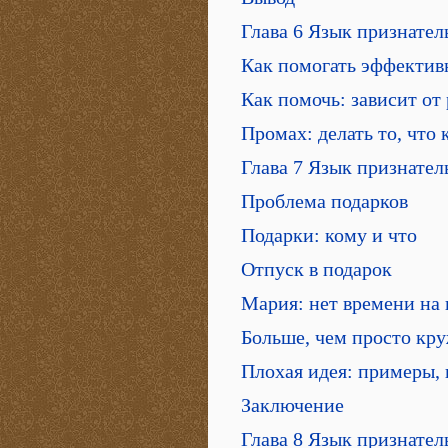
Глава 6 Язык признате
Как помогать эффектив
Как помочь: зависит от
Промах: делать то, что
Глава 7 Язык признател
Проблема подарков
Подарки: кому и что
Отпуск в подарок
Мария: нет времени на
Больше, чем просто кр
Плохая идея: примеры, 
Заключение
Глава 8 Язык признате