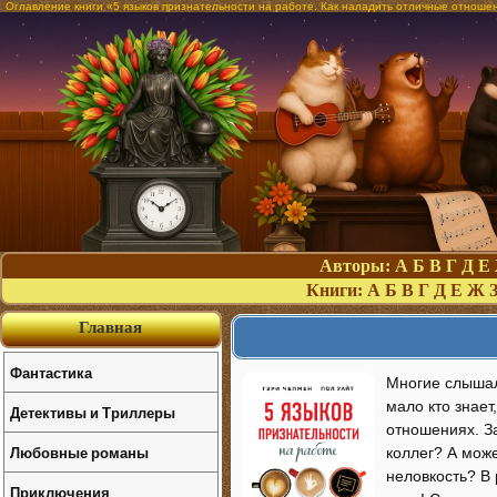
Оглавление книги «5 языков признательности на работе. Как наладить отличные отношени
Авторы:
А
Б
В
Г
Д
Е
Книги:
А
Б
В
Г
Д
Е
Ж
Главная
Фантастика
Многие слышал
мало кто знает
Детективы и Триллеры
отношениях. З
Любовные романы
коллег? А може
неловкость? В 
Приключения