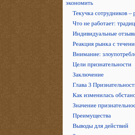
экономить
Текучка сотрудников – 
Что не работает: тради
Индивидуальные отзыв
Реакция рынка с течен
Внимание: злоупотребл
Цели признательности
Заключение
Глава 3 Признательност
Как изменилась обстано
Значение признательнос
Преимущества
Выводы для действий