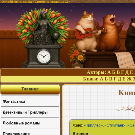
Онлайн книги жанра «Стимпанк, страница 15»
Авторы:
А
Б
В
Г
Д
Е
Книги:
А
Б
В
Г
Д
Е
Ж
Главная
Кни
Фантастика
Детективы и Триллеры
Любовные романы
Жанр:
«Триллер»
,
«Стимпанк»
,
«Са
В холод
Приключения