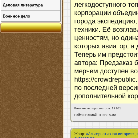
легкодоступного то
Деловая литература
корпорации объедин
Военное дело
города экспедицию,
техники. Её возгла
ценностям, но один
которых авиатор, а
Теперь им предстои
автора: Предзаказ 
мерчем доступен во
https://crowdrepubli
по последней версии
дополнительной кор
Количество просмотров: 12161
Рейтинг онлайн книги: 0.00
Жанр:
«Альтернативная история»
,