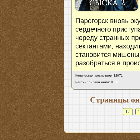
Парогорск вновь ок
сердечного приступа
череду странных пр
сектантами, находит
становится мишень
разобраться в прои
Количество просмотров: 32071
Рейтинг онлайн книги: 0.00
Страницы он
17