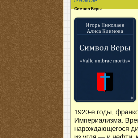
литература»
Символ Веры
1920-е годы, фран
Империализма. Врем
нарождающегося дик
из угля — и нефти,