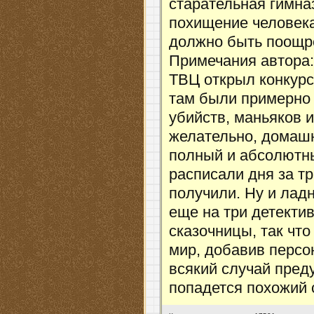
старательная гимна
похищение человека
должно быть поощр
Примечания автора:
ТВЦ открыл конкурс
там были примерно т
убийств, маньяков 
желательно, домаш
полный и абсолютн
расписали дня за тр
получили. Ну и ладн
еще на три детекти
сказочницы, так чт
мир, добавив персо
всякий случай пред
попадется похожий с