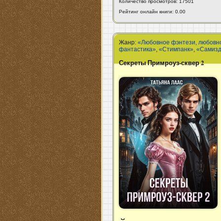
Количество просмотров: 17501
Рейтинг онлайн книги: 0.00
Жанр:
«Любовное фэнтези, любовн
фантастика»
,
«Стимпанк»
,
«Самизд
Секреты Примроуз-сквер 2