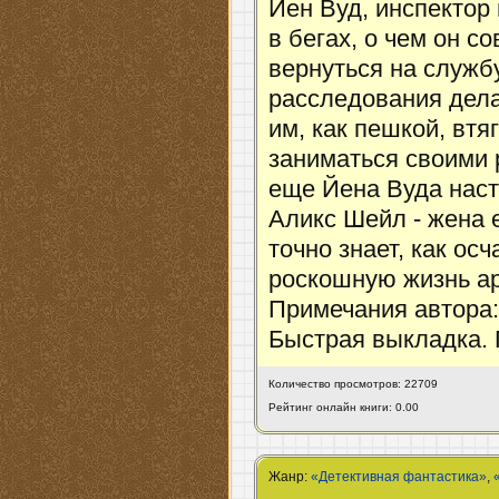
Йен Вуд, инспектор
в бегах, о чем он с
вернуться на служб
расследования дела
им, как пешкой, втя
заниматься своими 
еще Йена Вуда наст
Аликс Шейл - жена е
точно знает, как ос
роскошную жизнь ар
Примечания автора:
Быстрая выкладка. 
Количество просмотров: 22709
Рейтинг онлайн книги: 0.00
Жанр:
«Детективная фантастика»
,