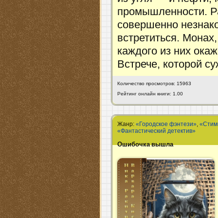
промышленности. Ра
совершенно незнако
встретиться. Монах,
каждого из них окаж
Встрече, которой с
Количество просмотров: 15963
Рейтинг онлайн книги: 1.00
Жанр:
«Городское фэнтези»
,
«Стим
«Фантастический детектив»
Ошибочка вышла