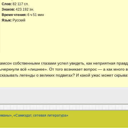
Слов:
82 117 сл.
Знаков:
423 192 зн.
Время чтения:
6 ч 51 мин
Язык:
Русский
Самсон собственными глазами успел увидеть, как неприятная правд
вычеркнули всё «лишнее». От того возникает вопрос — а как много 
казывать легенды о великих подвигах? И какой ужас может скрыва
оманы»
,
«Самиздат, сетевая литература»