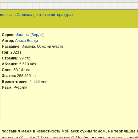
оманы»
,
«Самиздат, сетевая литература»
Серия:
Измены [Верди]
Автор:
Алиса Верди
Название:
Измена. Осколки чувств
Год:
2023 г
Страниц:
99 стр.
Абзацев:
5 513 абз.
Слов:
53 141 сл.
Знаков:
268 450 зн.
Время чтения:
4 ч 26 мин
Язык:
Русский
— поставил меня в известность мой муж сухим тоном, не терпящим
 шутит, да? — Что? Ты в своем уме? Мы будем жить втроем с тво