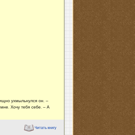
хищно ухмыльнулся он. –
не. Хочу тебя себе. – А
Читать книгу