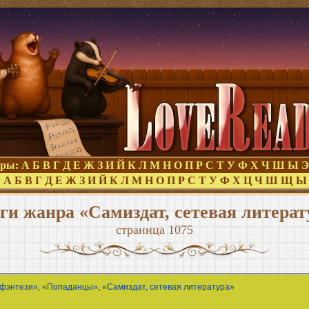
оры:
А
Б
В
Г
Д
Е
Ж
З
И
Й
К
Л
М
Н
О
П
Р
С
Т
У
Ф
Х
Ч
Ш
Ы
Э
:
А
Б
В
Г
Д
Е
Ж
З
И
Й
К
Л
М
Н
О
П
Р
С
Т
У
Ф
Х
Ц
Ч
Ш
Щ
Ы
ги жанра «Самиздат, сетевая литерат
страница 1075
 фэнтези»
,
«Попаданцы»
,
«Самиздат, сетевая литература»