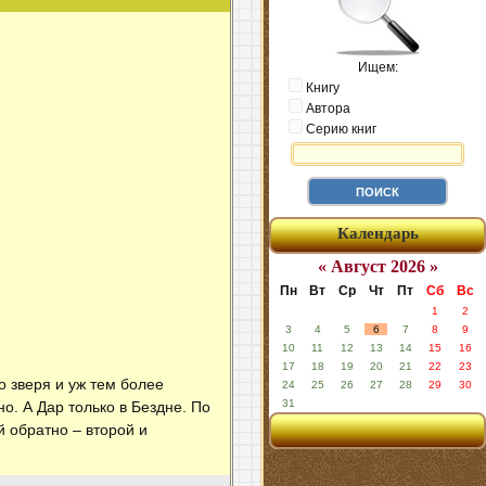
Ищем:
Книгу
Автора
Серию книг
Календарь
« Август 2026 »
Пн
Вт
Ср
Чт
Пт
Сб
Вс
1
2
3
4
5
6
7
8
9
10
11
12
13
14
15
16
17
18
19
20
21
22
23
о зверя и уж тем более
24
25
26
27
28
29
30
31
о. А Дар только в Бездне. По
й обратно – второй и