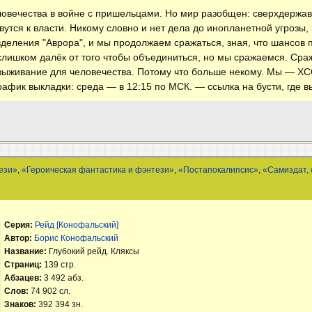
вечества в войне с пришельцами. Но мир разобщен: сверхдержав
вутся к власти. Никому словно и нет дела до инопланетной угрозы
зделения "Аврора", и мы продолжаем сражаться, зная, что шансов п
 слишком далёк от того чтобы объединиться, но мы сражаемся. Ср
 выживание для человечества. Потому что больше некому. Мы — 
афик выкладки: среда — в 12:15 по МСК. — ссылка на бусти, где 
ези»
,
«Героическая фантастика и фэнтези»
,
«Постапокалипсис»
,
«Самиздат, 
Серия:
Рейд [Конофальский]
Автор:
Борис Конофальский
Название:
Глубокий рейд. Кляксы
Страниц:
139 стр.
Абзацев:
3 492 абз.
Слов:
74 902 сл.
Знаков:
392 394 зн.