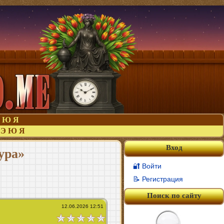
Ю
Я
Э
Ю
Я
Вход
ура»
🔐 Войти
📝 Регистрация
Поиск по сайту
12.06.2026 12:51