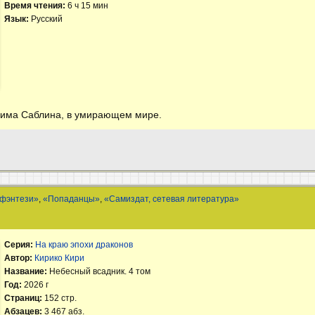
Время чтения:
6 ч 15 мин
Язык:
Русский
има Саблина, в умирающем мире.
 фэнтези»
,
«Попаданцы»
,
«Самиздат, сетевая литература»
Серия:
На краю эпохи драконов
Автор:
Кирико Кири
Название:
Небесный всадник. 4 том
Год:
2026 г
Страниц:
152 стр.
Абзацев:
3 467 абз.