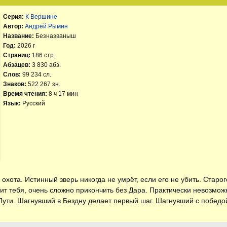
Серия:
К Вершине
Автор:
Андрей Рымин
Название:
Безназваныш
Год:
2026 г
Страниц:
186 стр.
Абзацев:
3 830 абз.
Слов:
99 234 сл.
Знаков:
522 267 зн.
Время чтения:
8 ч 17 мин
Язык:
Русский
охота. Истинный зверь никогда не умрёт, если его не убить. Старог
сит тебя, очень сложно прикончить без Дара. Практически невозможн
 Пути. Шагнувший в Бездну делает первый шаг. Шагнувший с победо