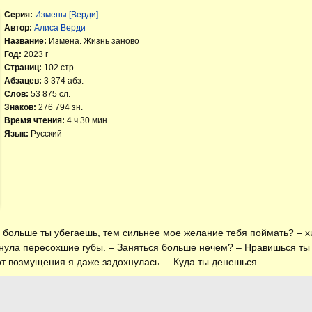
Серия:
Измены [Верди]
Автор:
Алиса Верди
Название:
Измена. Жизнь заново
Год:
2023 г
Страниц:
102 стр.
Абзацев:
3 374 абз.
Слов:
53 875 сл.
Знаков:
276 794 зн.
Время чтения:
4 ч 30 мин
Язык:
Русский
м больше ты убегаешь, тем сильнее мое желание тебя поймать? – 
нула пересохшие губы. – Заняться больше нечем? – Нравишься ты м
от возмущения я даже задохнулась. – Куда ты денешься.