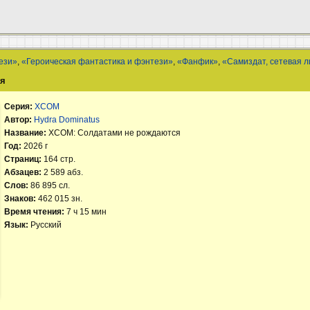
ези»
,
«Героическая фантастика и фэнтези»
,
«Фанфик»
,
«Самиздат, сетевая 
ся
Серия:
XCOM
Автор:
Hydra Dominatus
Название:
XCOM: Солдатами не рождаются
Год:
2026 г
Страниц:
164 стр.
Абзацев:
2 589 абз.
Слов:
86 895 сл.
Знаков:
462 015 зн.
Время чтения:
7 ч 15 мин
Язык:
Русский