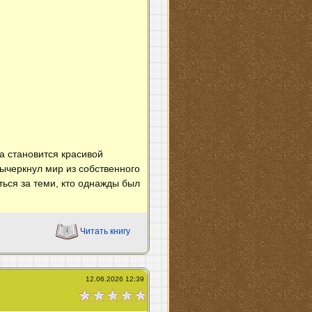
а становится красивой
вычеркнул мир из собственного
ться за теми, кто однажды был
Читать книгу
12.06.2026 12:39