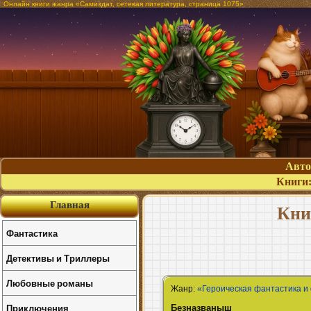
Онлайн книги жанра «Самиздат, сетевая литература, страница 1075»
Авт
Книги
Главная
Кни
Фантастика
Детективы и Триллеры
Любовные романы
Жанр:
«Героическая фантастика и
Безназваныш
Приключения