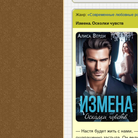
Жанр:
«Современные любовные р
Измена. Осколки чувств
— Настя будет жить с нами, 
ошарашенно застыла. Он ведь