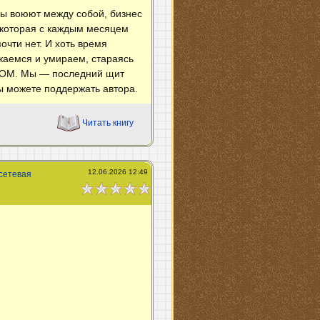
ы воюют между собой, бизнес
, которая с каждым месяцем
очти нет. И хоть время
ажаемся и умираем, стараясь
ХСОМ. Мы — последний щит
вы можете поддержать автора.
Читать книгу
12.06.2026 12:49
сетевая