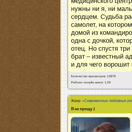
медицинского центр
нужны ни я, ни мал
сердцем. Судьба ра
самолет, на которо
домой из командиро
одна с дочкой, кот
отец. Но спустя три
брат – известный а
и для чего ворошит
Количество просмотров: 13878
Рейтинг онлайн книги: 1.00
Жанр:
«Современные любовные р
Я не прощу 2