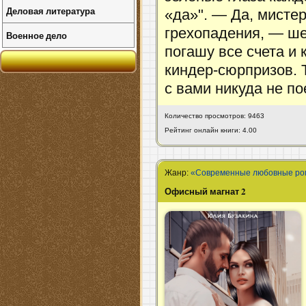
Деловая литература
«да»". — Да, мисте
грехопадения, — ше
Военное дело
погашу все счета и
киндер-сюрпризов. 
с вами никуда не по
Количество просмотров: 9463
Рейтинг онлайн книги: 4.00
Жанр:
«Современные любовные р
Офисный магнат 2