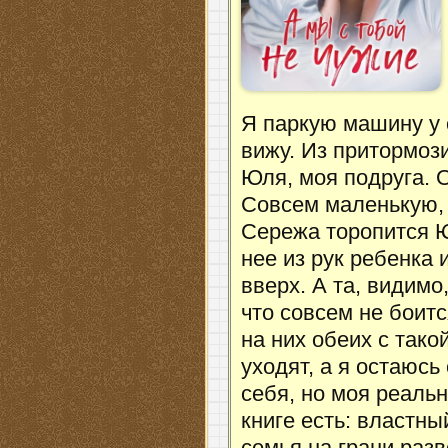
Я паркую машину у 
вижу. Из притормоз
Юля, моя подруга. 
Совсем маленькую, 
Сережа торопится Ю
нее из рук ребенка
вверх. А та, видимо
что совсем не боит
на них обеих с тако
уходят, а я остаюс
себя, но моя реальн
книге есть: властны
семья на грани раз