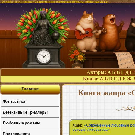
Онлайн книги жанра «Современные любовные романы, страница 2151»
Авторы:
А
Б
В
Г
Д
Е
Книги:
А
Б
В
Г
Д
Е
Ж
Главная
Книги жанра «
Фантастика
Детективы и Триллеры
Любовные романы
Жанр:
«Современные любовные р
сетевая литература»
Приключения