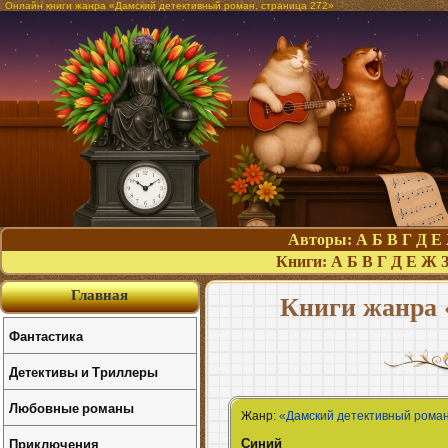
Онлайн книги жанра «Дамский детективный роман, страница 272»
Авторы:
А
Б
В
Г
Д
Е
Книги:
А
Б
В
Г
Д
Е
Ж
Главная
Книги жанра 
Фантастика
Детективы и Триллеры
Любовные романы
Жанр:
«Дамский детективный рома
Синий
Приключения