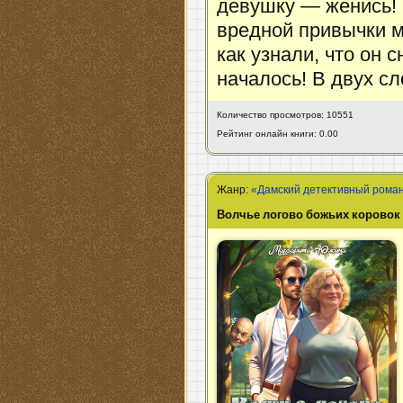
девушку — женись! П
вредной привычки м
как узнали, что он 
началось! В двух сл
Количество просмотров: 10551
Рейтинг онлайн книги: 0.00
Жанр:
«Дамский детективный рома
Волчье логово божьих коровок