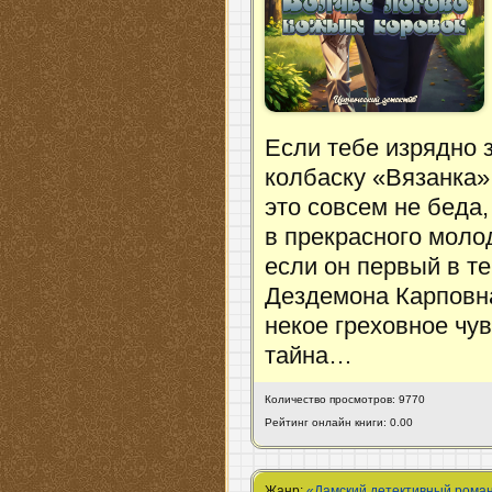
Если тебе изрядно 
колбаску «Вязанка»,
это совсем не беда
в прекрасного молод
если он первый в т
Дездемона Карповна
некое греховное чу
тайна…
Количество просмотров: 9770
Рейтинг онлайн книги: 0.00
Жанр:
«Дамский детективный рома