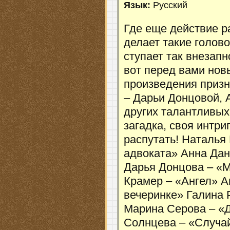
Язык:
Русский
Где еще действие р
делает такие голов
ступает так внезапн
вот перед вами нов
произведения приз
– Дарьи Донцовой, 
других талантливых
загадка, своя интри
распутать! Наталья
адвоката» Анна Да
Дарья Донцова – «
Крамер – «Ангел» А
вечеринке» Галина
Марина Серова – «
Солнцева – «Случай