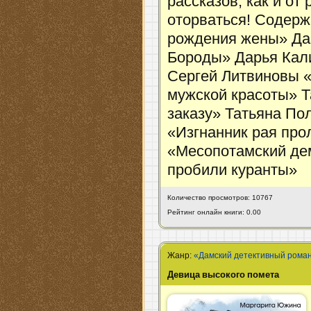
рассказов, как и от
оторваться! Содерж
рождения жены» Да
Бороды» Дарья Кал
Сергей Литвиновы 
мужской красоты» Т
заказу» Татьяна По
«Изгнанник рая пр
«Месопотамский де
пробили куранты»
Количество просмотров: 10767
Рейтинг онлайн книги: 0.00
Жанр:
«Дамский детективный рома
Девица высокого помета