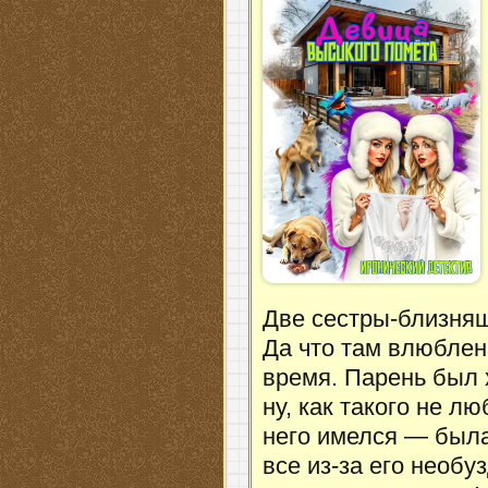
Две сестры-близня
Да что там влюблен
время. Парень был 
ну, как такого не л
него имелся — была 
все из-за его необу