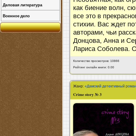
Деловая литература
как биение волн, сю
все это в прекрасн
Военное дело
стихии. Вас ждет 
авторами, чьи расс
Донцова, Анна и Се
Лариса Соболева. О
Количество просмотров: 10866
Рейтинг онлайн книги: 0.00
Жанр:
«Дамский детективный рома
Crime story № 3