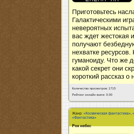
Приготовьтесь насл
Галактическими игр
невероятных испыта
вас ждет жестокая и
получают безбедную
нехватке ресурсов.
гуманоиду. Что же 
какой секрет они ск
короткий рассказ о
Количество просмотров: 1715
Рейтинг онлайн книги: 0.00
Жанр:
«Космическая фантастика»
,
«Фантастика»
Рок небес