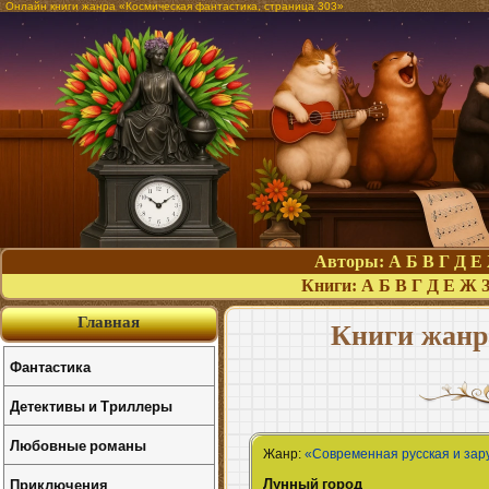
Онлайн книги жанра «Космическая фантастика, страница 303»
Авторы:
А
Б
В
Г
Д
Е
Книги:
А
Б
В
Г
Д
Е
Ж
Главная
Книги жанр
Фантастика
Детективы и Триллеры
Любовные романы
Жанр:
«Современная русская и зар
Лунный город
Приключения