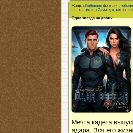
Жанр:
«Любовное фэнтези, любовн
фантастика»
,
«Самиздат, сетевая 
Одна звезда на двоих
Мечта кадета выпус
адара. Вся его жиз