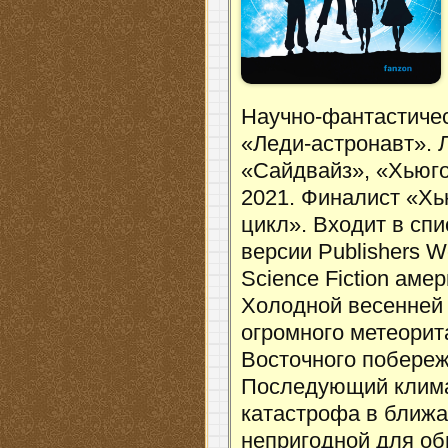
Научно-фантастиче
«Леди-астронавт». 
«Сайдвайз», «Хьюг
2021. Финалист «Х
цикл». Входит в спи
версии Publishers W
Science Fiction аме
Холодной весенней 
огромного метеорит
Восточного побере
Последующий климат
катастрофа в ближ
непригодной для об