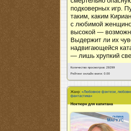
смертельно опасную
подковерных игр. П
таким, каким Кириан
с любимой женщино
высокой — возможно
Выдержит ли их чув
надвигающейся ката
— лишь хрупкий свет
Количество просмотров: 29299
Рейтинг онлайн книги: 0.00
Жанр:
«Любовное фэнтези, любовн
фантастика»
Ноктюрн для капитана