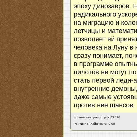
эпоху динозавров. 
радикального ускор
на миграцию и коло
летчицы и математи
позволяет ей принят
человека на Луну в
сразу понимает, по
в программе опытн
пилотов не могут п
стать первой леди-
внутренние демоны,
даже самые устояв
против нее шансов.
Количество просмотров: 29596
Рейтинг онлайн книги: 0.00