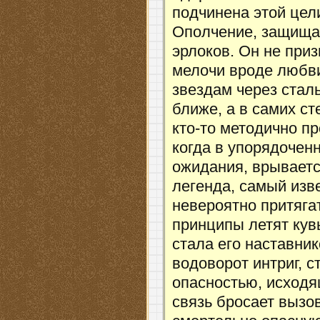
подчинена этой цели
Ополчение, защища
эрлоков. Он не при
мелочи вроде любви
звездам через стал
ближе, а в самих с
кто-то методично п
когда в упорядочен
ожидания, врывает
легенда, самый изв
невероятно притяга
принципы летят кув
стала его наставник
водоворот интриг, 
опасностью, исходя
связь бросает вызо