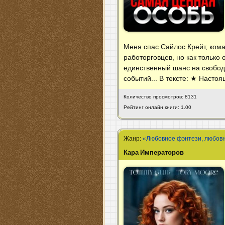
Меня спас Сайлос Крейт, кома
работорговцев, но как только 
единственный шанс на свободу
событий... В тексте: ★ Наст
Количество просмотров: 8131
Рейтинг онлайн книги: 1.00
Жанр:
«Любовное фэнтези, любов
Кара Императоров