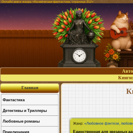
Онлайн книги жанра «Космическая фантастика, страница 312»
Авт
Книги
Главная
К
Фантастика
Детективы и Триллеры
Любовные романы
Жанр:
«Любовное фэнтези, любов
Единственная для звездных а
Приключения