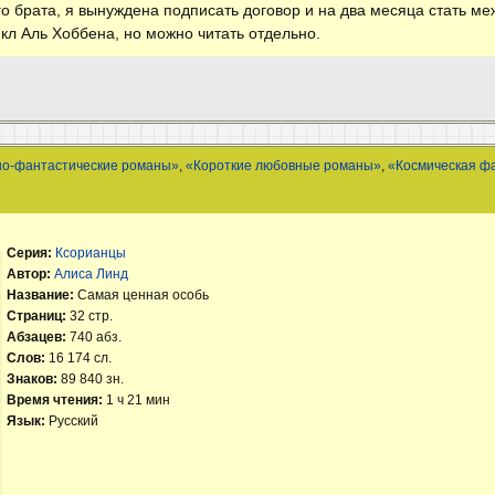
о брата, я вынуждена подписать договор и на два месяца стать меж
икл Аль Хоббена, но можно читать отдельно.
но-фантастические романы»
,
«Короткие любовные романы»
,
«Космическая ф
Серия:
Ксорианцы
Автор:
Алиса Линд
Название:
Самая ценная особь
Страниц:
32 стр.
Абзацев:
740 абз.
Слов:
16 174 сл.
Знаков:
89 840 зн.
Время чтения:
1 ч 21 мин
Язык:
Русский