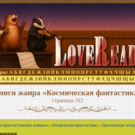
оры:
А
Б
В
Г
Д
Е
Ж
З
И
Й
К
Л
М
Н
О
П
Р
С
Т
У
Ф
Х
Ч
Ш
Ы
Э
:
А
Б
В
Г
Д
Е
Ж
З
И
Й
К
Л
М
Н
О
П
Р
С
Т
У
Ф
Х
Ц
Ч
Ш
Щ
Ы
ниги жанра «Космическая фантастик
страница 312
но-фантастические романы»
,
«Космическая фантастика»
,
«Эротическая лите
дмиралов