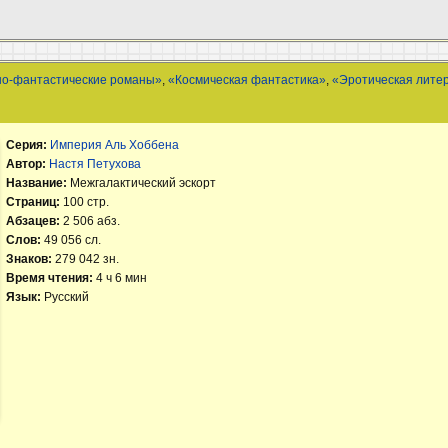
но-фантастические романы»
,
«Космическая фантастика»
,
«Эротическая лите
Серия:
Империя Аль Хоббена
Автор:
Настя Петухова
Название:
Межгалактический эскорт
Страниц:
100 стр.
Абзацев:
2 506 абз.
Слов:
49 056 сл.
Знаков:
279 042 зн.
Время чтения:
4 ч 6 мин
Язык:
Русский