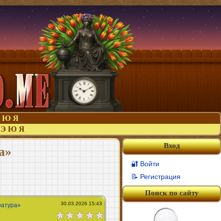
Ю
Я
Э
Ю
Я
Вход
а»
🔐 Войти
📝 Регистрация
Поиск по сайту
30.03.2026 15:43
ратура»