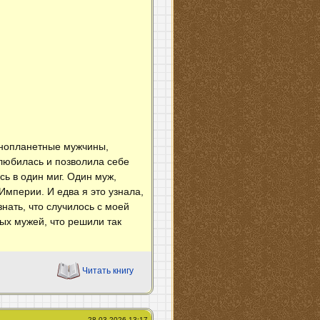
инопланетные мужчины,
любилась и позволила себе
ь в один миг. Один муж,
Империи. И едва я это узнала,
нать, что случилось с моей
ых мужей, что решили так
Читать книгу
28.03.2026 13:17