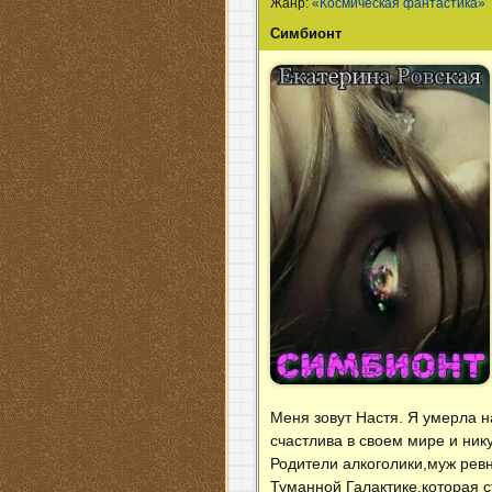
Жанр:
«Космическая фантастика»
Симбионт
Меня зовут Настя. Я умерла н
счастлива в своем мире и ник
Родители алкоголики,муж ревн
Туманной Галактике,которая с