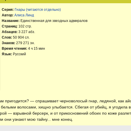
Серия:
Гнары (читаются отдельно)
Автор:
Алиса Линд
Название:
Единственная для звездных адмиралов
Страниц:
102 стр.
Абзацев:
3 227 абз.
Слов:
50 904 сл.
Знаков:
279 271 зн.
Время чтения:
4 ч 15 мин
Язык:
Русский
м пригодится? — спрашивает черноволосый гнар, ледяной, как айс
 белыми волосами, хищно улыбается. Сбегая от убийц, я угодила в
орой — взрывной берсерк, и от прикосновений обоих по коже разле
и они узнают мою тайну... мне конец.