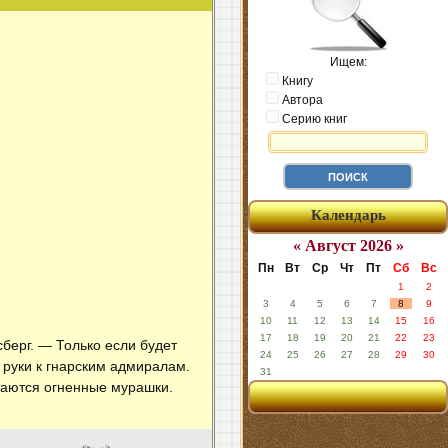
Ищем:
Книгу
Автора
Серию книг
Календарь
« Август 2026 »
Пн
Вт
Ср
Чт
Пт
Сб
Вс
1
2
3
4
5
6
7
8
9
10
11
12
13
14
15
16
17
18
19
20
21
22
23
берг. — Только если будет
24
25
26
27
28
29
30
 руки к гнарским адмиралам.
31
таются огненные мурашки.