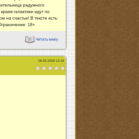
сительница радужного
краев галактики идут по
 на счастье! В тексте есть:
Ограничение: 18+
Читать книгу
28.03.2026 13:16