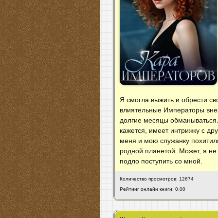
Я смогла выжить и обрести с
влиятельные Императоры внез
долгие месяцы обманываться.
кажется, имеет интрижку с др
меня и мою служанку похитили
родной планетой. Может, я не
подло поступить со мной.
Количество просмотров: 12674
Рейтинг онлайн книги: 0.00