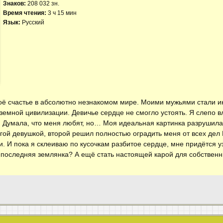
Знаков:
208 032 зн.
Время чтения:
3 ч 15 мин
Язык:
Русский
воё счастье в абсолютно незнакомом мире. Моими мужьями стали 
емной цивилизации. Девичье сердце не смогло устоять. Я слепо в
 Думала, что меня любят, но… Моя идеальная картинка разрушилас
угой девушкой, второй решил полностью оградить меня от всех дел 
. И пока я склеиваю по кусочкам разбитое сердце, мне придётся уз
 последняя землянка? А ещё стать настоящей карой для собственн