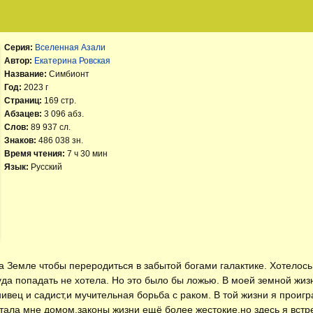
Серия:
Вселенная Азали
Автор:
Екатерина Ровская
Название:
Симбионт
Год:
2023 г
Страниц:
169 стр.
Абзацев:
3 096 абз.
Слов:
89 937 сл.
Знаков:
486 038 зн.
Время чтения:
7 ч 30 мин
Язык:
Русский
а Земле чтобы переродиться в забытой богами галактике. Хотелось
уда попадать не хотела. Но это было бы ложью. В моей земной жиз
ивец и садист,и мучительная борьба с раком. В той жизни я проигр
тала мне домом,законы жизни ещё более жестокие,но здесь я встр