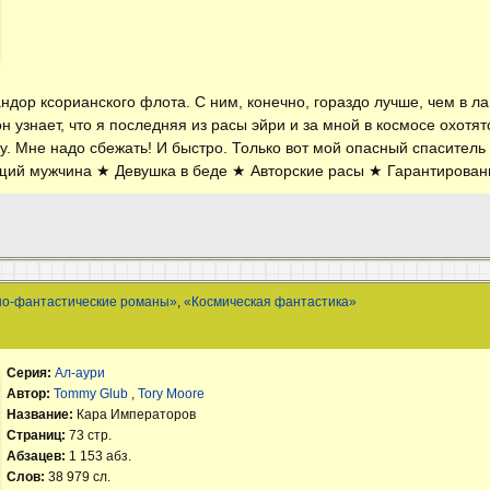
ндор ксорианского флота. С ним, конечно, гораздо лучше, чем в л
он узнает, что я последняя из расы эйри и за мной в космосе охотят
. Мне надо сбежать! И быстро. Только вот мой опасный спаситель 
оящий мужчина ★ Девушка в беде ★ Авторские расы ★ Гарантирова
но-фантастические романы»
,
«Космическая фантастика»
Серия:
Ал-аури
Автор:
Tommy Glub
,
Tory Moore
Название:
Кара Императоров
Страниц:
73 стр.
Абзацев:
1 153 абз.
Слов:
38 979 сл.