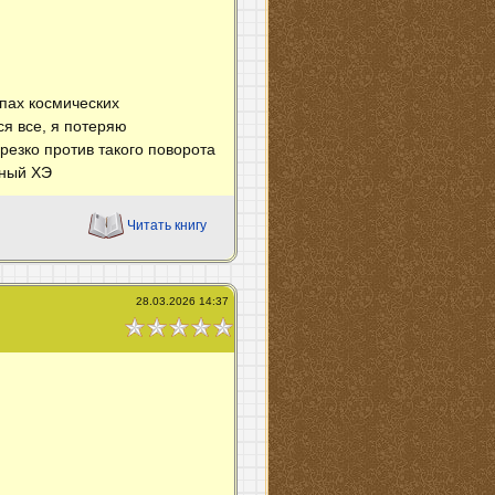
апах космических
ся все, я потеряю
резко против такого поворота
нный ХЭ
Читать книгу
28.03.2026 14:37