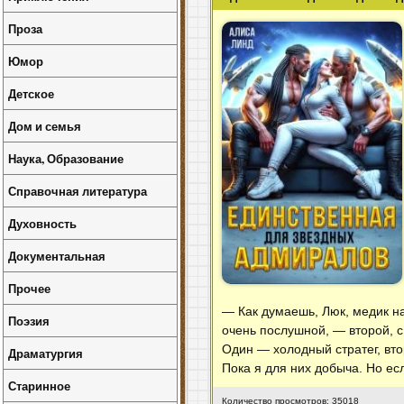
Проза
Юмор
Детское
Дом и семья
Наука, Образование
Справочная литература
Духовность
Документальная
Прочее
— Как думаешь, Люк, медик на
Поэзия
очень послушной, — второй, с
Один — холодный стратег, вт
Драматургия
Пока я для них добыча. Но есл
Старинное
Количество просмотров: 35018