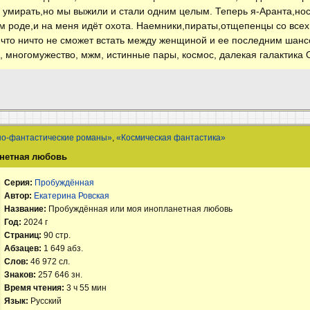
ли умирать,но мы выжили и стали одним целым. Теперь я-Аранта,но
м роде,и на меня идёт охота. Наемники,пираты,отщепенцы со всех 
,что ничто не сможет встать между женщиной и ее последним шансом
, многомужество, мжм, истинные пары, космос, далекая галактика 
но-фантастические романы»
,
«Космическая фантастика»
нетная любовь
Серия:
Пробуждённая
Автор:
Екатерина Ровская
Название:
Пробуждённая или моя инопланетная любовь
Год:
2024 г
Страниц:
90 стр.
Абзацев:
1 649 абз.
Слов:
46 972 сл.
Знаков:
257 646 зн.
Время чтения:
3 ч 55 мин
Язык:
Русский