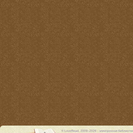
© LoveRead, 2009–2026 - электронная библиоте