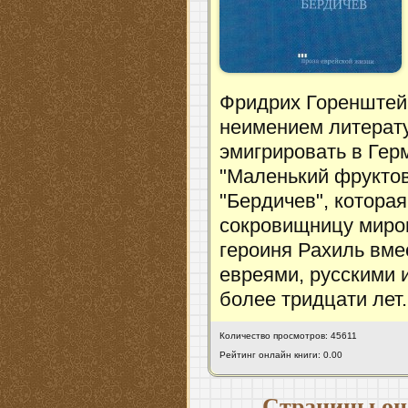
Фридрих Горенштейн
неимением литерат
эмигрировать в Гер
"Маленький фруктов
"Бердичев", которая
сокровищницу миров
героиня Рахиль вме
евреями, русскими 
более тридцати лет.
Количество просмотров: 45611
Рейтинг онлайн книги: 0.00
Страницы он