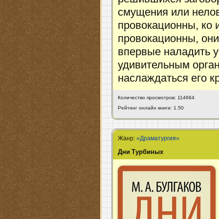
смущения или нелов
провокационны, ко 
провокационны, он
впервые наладить 
удивительным орган
наслаждаться его кр
Количество просмотров: 114664
Рейтинг онлайн книги: 1.50
Жанр:
«Драматургия»
Дни Турбиных