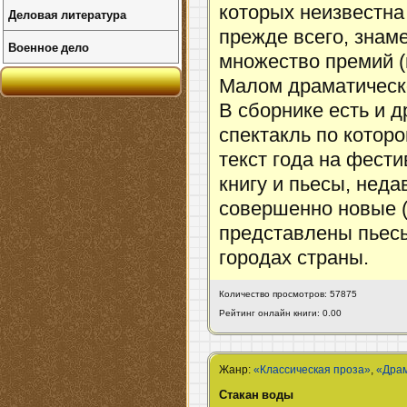
которых неизвестна
Деловая литература
прежде всего, знам
Военное дело
множество премий (
Малом драматическ
В сборнике есть и д
спектакль по котор
текст года на фести
книгу и пьесы, неда
совершенно новые ("
представлены пьесы
городах страны.
Количество просмотров: 57875
Рейтинг онлайн книги: 0.00
Жанр:
«Классическая проза»
,
«Дра
Стакан воды