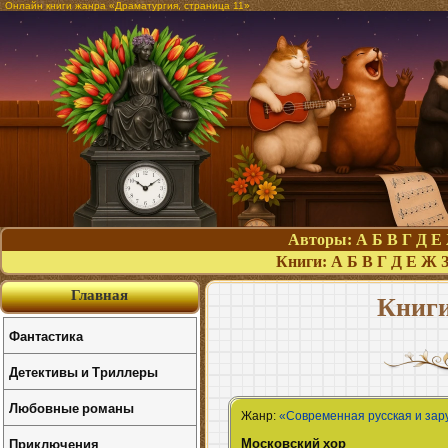
Онлайн книги жанра «Драматургия, страница 11»
Авторы:
А
Б
В
Г
Д
Е
Книги:
А
Б
В
Г
Д
Е
Ж
Главная
Книги
Фантастика
Детективы и Триллеры
Любовные романы
Жанр:
«Современная русская и зар
Московский хор
Приключения