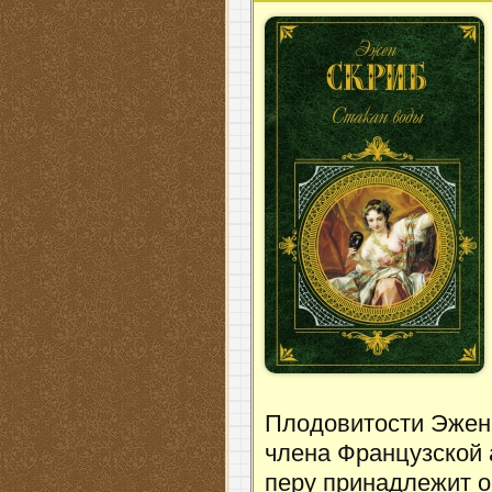
Плодовитости Эжена
члена Французской 
перу принадлежит о