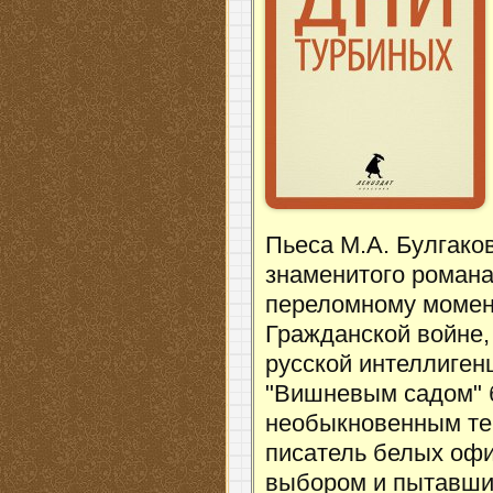
Пьеса М.А. Булгако
знаменитого романа
переломному момент
Гражданской войне,
русской интеллиген
"Вишневым садом" б
необыкновенным те
писатель белых оф
выбором и пытавши