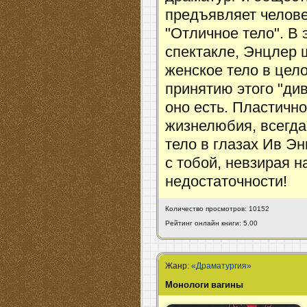
предъявляет челов
"Отличное тело". В 
спектакле, Энцлер
женское тело в цело
принятию этого "див
оно есть. Пластично
жизнелюбия, всегда
тело в глазах Ив Эн
с тобой, невзирая 
недостаточности!
Количество просмотров: 10152
Рейтинг онлайн книги: 5.00
Жанр:
«Драматургия»
Монологи вагины