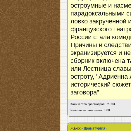
остроумные и насм
парадоксальными с
ловко закрученной 
французского театр
России стала комед
Причины и следствия
экранизируется и не
сборник включена т
или Лестница славы
остроту, "Адриенна
исторический сюжет,
заговора".
Количество просмотров: 75053
Рейтинг онлайн книги: 0.00
Жанр:
«Драматургия»