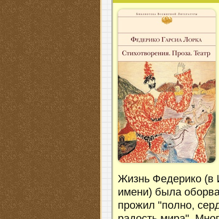
Жизнь Федерико (в 
имени) была оборван
прожил "полно, сер
радость мира". Мно