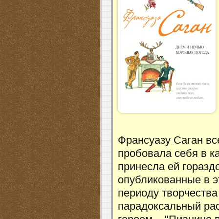
Франсуазу Саган вс
пробовала себя в к
принесла ей горазд
опубликованные в эт
периоду творчества 
парадоксальный расс