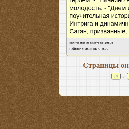
героем. - "Пианино 
молодость. - "Днем 
поучительная истор
Интрига и динамичн
Саган, призванные,
Количество просмотров: 49595
Рейтинг онлайн книги: 0.00
Страницы он
14
…