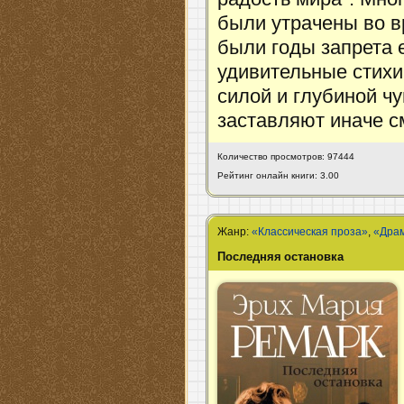
были утрачены во в
были годы запрета е
удивительные стихи
силой и глубиной чу
заставляют иначе с
Количество просмотров: 97444
Рейтинг онлайн книги: 3.00
Жанр:
«Классическая проза»
,
«Дра
Последняя остановка