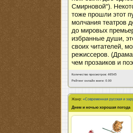
Смирновой"). Некот
тоже прошли этот пу
молчания театров д
до мировых премьер
избранные души, это
своих читателей, мо
режиссеров. (Драма
чем прозаиков и поэ
Количество просмотров: 46545
Рейтинг онлайн книги: 0.00
Жанр:
«Современная русская и зар
Днем и ночью хорошая погода