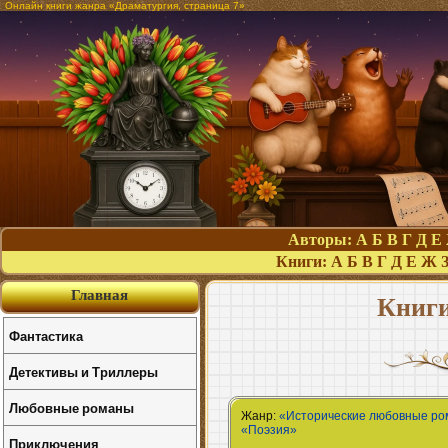
Онлайн книги жанра «Драматургия, страница 7»
Авторы:
А
Б
В
Г
Д
Е
Книги:
А
Б
В
Г
Д
Е
Ж
Главная
Книги
Фантастика
Детективы и Триллеры
Любовные романы
Жанр:
«Исторические любовные р
«Поэзия»
Приключения