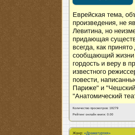
Еврейская тема, о
произведения, не я
Левитина, но неизм
придающая существ
всегда, как принято
сообщающий жизни и
гордость и веру в п
известного режиссе
повести, написанные
Париже" и "Чешский 
"Анатомический теа
Количество просмотров: 18279
Рейтинг онлайн книги: 0.00
Жанр:
«Драматургия»