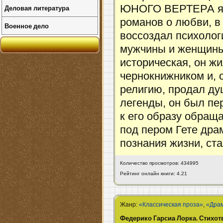
Деловая литература
ЮНОГО ВЕРТЕРА яв
романов о любви, в
Военное дело
воссоздал психолог
мужчины и женщины.
историческая, он жи
чернокнижником и, 
религию, продал ду
легенды, он был пе
к его образу обраща
под пером Гете дра
познания жизни, ст
Количество просмотров: 434995
Рейтинг онлайн книги: 4.21
Жанр:
«Классическая проза»
,
«Дра
Федерико Гарсиа Лорка. Стихотв