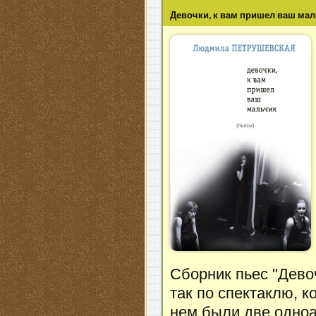
Девочки, к вам пришел ваш ма
Сборник пьес "Дево
так по спектаклю, 
нем были две одноа