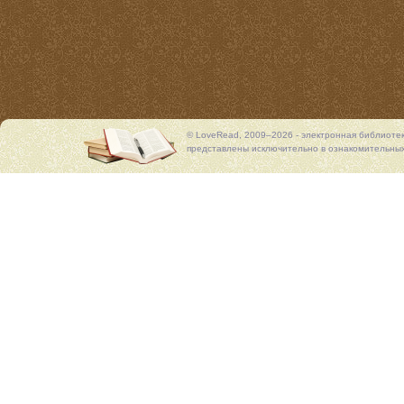
© LoveRead, 2009–2026 - электронная библиоте
представлены исключительно в ознакомительных 