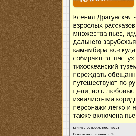
Ксения Драгунская -
взрослых рассказов
множества пьес, ид
дальнего зарубежья
камамбера все куда-
собираются: пастух 
тихоокеанский тузе
переждать обещанны
путешествуют по р
цели, но с любовью 
извилистыми корид
персонажи легко и 
также включена пье
Количество просмотров: 40253
Рейтинг онлайн книги: 2.75