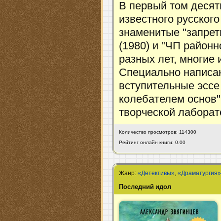
В первый том десят
известного русског
знаменитые "запрет
(1980) и "ЧП районн
разных лет, многие
Специально написан
вступительные эссе 
колебателем основ"
творческой лаборат
Количество просмотров: 114300
Рейтинг онлайн книги: 0.00
Жанр:
«Детективы»
,
«Драматургия
Последний идол