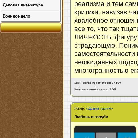
реализма и тем сам
Деловая литература
критики, навязав ч
Военное дело
хвалебное отношени
все то, что так тща
ЛИЧНОСТЬ, фигуру 
страдающую. Понима
самостоятельности
неожиданных подхо
многогранностью его
Количество просмотров: 84580
Рейтинг онлайн книги: 1.50
Жанр:
«Драматургия»
Любовь и голуби