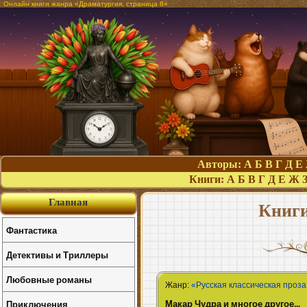
Онлайн книги жанра «Драматургия, страница 8»
Авторы:
А
Б
В
Г
Д
Е
Книги:
А
Б
В
Г
Д
Е
Ж
Главная
Книги
Фантастика
Детективы и Триллеры
Любовные романы
Жанр:
«Русская классическая проз
Макар Чудра и многое другое...
Приключения