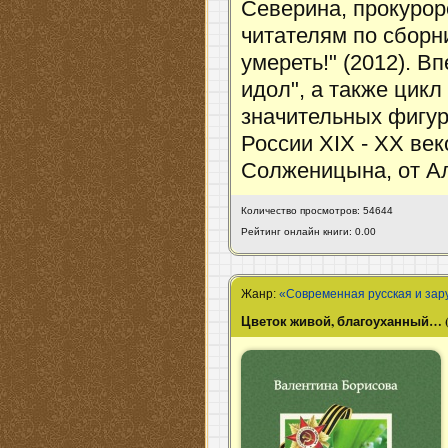
Северина, прокурор
читателям по сборн
умереть!" (2012). В
идол", а также цикл
значительных фигур
России XIX - XX век
Солженицына, от Ал
Количество просмотров: 54644
Рейтинг онлайн книги: 0.00
Жанр:
«Современная русская и зар
Цветок живой, благоуханный… 