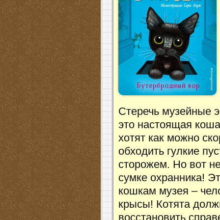
Стеречь музейные э
это настоящая коша
хотят как можно ск
обходить гулкие пу
сторожем. Но вот н
сумке охранника! Э
кошкам музея – чел
крысы! Котята долж
восстановить справ