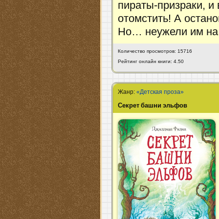
пираты-призраки, и 
отомстить! А остано
Но… неужели им на
Количество просмотров: 15716
Рейтинг онлайн книги: 4.50
Жанр:
«Детская проза»
Секрет башни эльфов