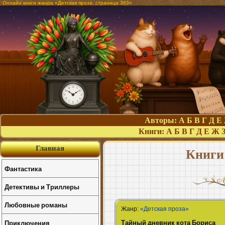
Онлайн книги жанра «Детская проза, страница 363»
Авторы:
А
Б
В
Г
Д
Е
Книги:
А
Б
В
Г
Д
Е
Ж
Главная
Книги
Фантастика
Детективы и Триллеры
Любовные романы
Жанр:
«Детская проза»
Тайный дневник кота Бориса
Приключения