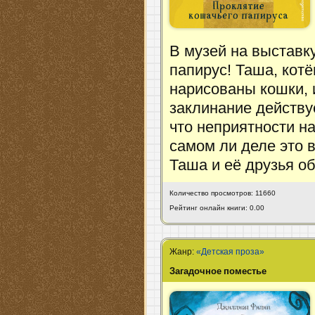
В музей на выставк
папирус! Таша, котё
нарисованы кошки, 
заклинание действу
что неприятности на
самом ли деле это 
Таша и её друзья о
Количество просмотров: 11660
Рейтинг онлайн книги: 0.00
Жанр:
«Детская проза»
Загадочное поместье