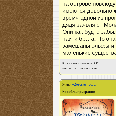
на острове повсюду
имеются довольно ж
время одной из про
дядя заявляют Молл
Они как будто забыл
найти брата. Но она
замешаны эльфы и п
маленькие существа
Количество просмотров: 24119
Рейтинг онлайн книги: 3.67
Жанр:
«Детская проза»
Корабль призраков