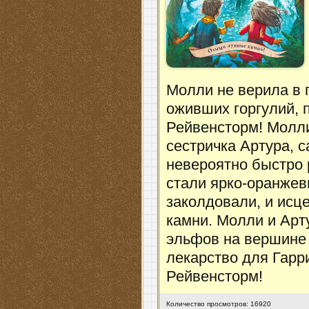
Молли не верила в 
оживших горгулий, 
Рейвенсторм! Молли
сестричка Артура, с
невероятно быстро р
стали ярко-оранжев
заколдовали, и исц
камни. Молли и Ар
эльфов на вершине 
лекарство для Гарр
Рейвенсторм!
Количество просмотров: 16920