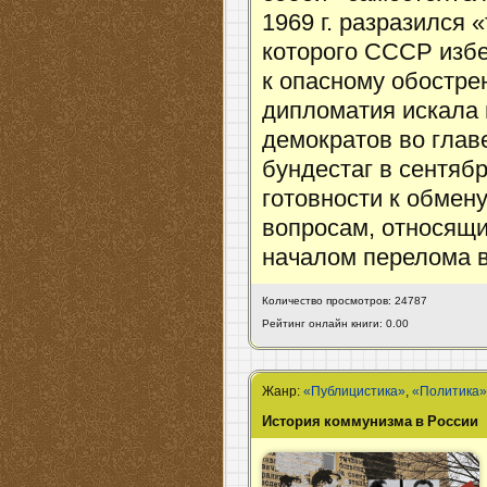
1969 г. разразился 
которого СССР избе
к опасному обостре
дипломатия искала
демократов во глав
бундестаг в сентябр
готовности к обмен
вопросам, относящи
началом перелома в
Количество просмотров: 24787
Рейтинг онлайн книги: 0.00
Жанр:
«Публицистика»
,
«Политика
История коммунизма в России