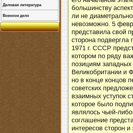
его начальном этапе
Деловая литература
большинству аспект
Военное дело
ли не диаметрально
невозможно. 5 февр
представила свой п
сторона подвергла 
1971 г. СССР предс
котором по ряду ва
позициям западных
Великобритании и Ф
но в конце концов 
советских предложен
взаимных уступок с
которое было подпис
являлось чьей-либо
соглашение предст
интересов сторон и