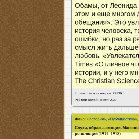
Обамы, от Леонида
этом и еще многом 
обещания». Это увл
история человека, 
ошибки, но раз за 
смысл жить дальше
любовь. «Увлекател
Times «Отличное ч
истории, и у него мн
The Christian Scienc
Количество просмотров: 79136
Рейтинг онлайн книги: 2.33
Жанр:
«История»
,
«Публицистика»
Слухи, образы, эмоции. Массов
революции (1914–1918)