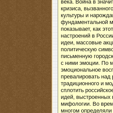
века. Война в знач
кризиса, вызванног
культуры и нарожда
фундаментальной м
показывает, как это
настроений в Росси
идеи, массовые акц
политическую симво
письменную городск
с ними эмоции. По м
эмоциональное восп
превалировать над 
традиционного и мо
сплотить российско
идей, выстроенных
мифологии. Во врем
многом определяли 