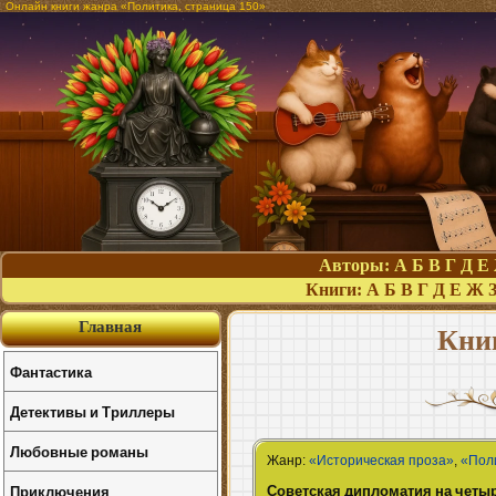
Онлайн книги жанра «Политика, страница 150»
Авторы:
А
Б
В
Г
Д
Е
Книги:
А
Б
В
Г
Д
Е
Ж
Главная
Кни
Фантастика
Детективы и Триллеры
Любовные романы
Жанр:
«Историческая проза»
,
«Пол
Советская дипломатия на четы
Приключения