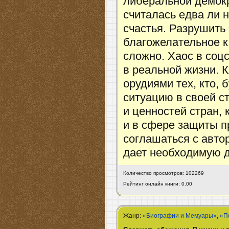
либеральной демокр
считалась едва ли 
счастья. Разрушить
благожелательное к
сложно. Хаос в соцс
в реальной жизни. 
орудиями тех, кто, 
ситуацию в своей с
и ценностей стран,
и в сфере защиты п
соглашаться с авто
дает необходимую д
Количество просмотров: 102269
Рейтинг онлайн книги: 0.00
Жанр:
«Биографии и Мемуары»
,
«П