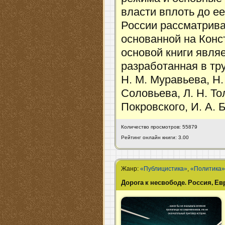
власти вплоть до е
России рассматрива
основанной на Конс
основой книги явля
разработанная в т
Н. М. Муравьева, Н.
Соловьева, Л. Н. То
Покровского, И. А. 
Количество просмотров: 55879
Рейтинг онлайн книги: 3.00
Жанр:
«Публицистика»
,
«Политика
Дорога к несвободе. Россия, Ев