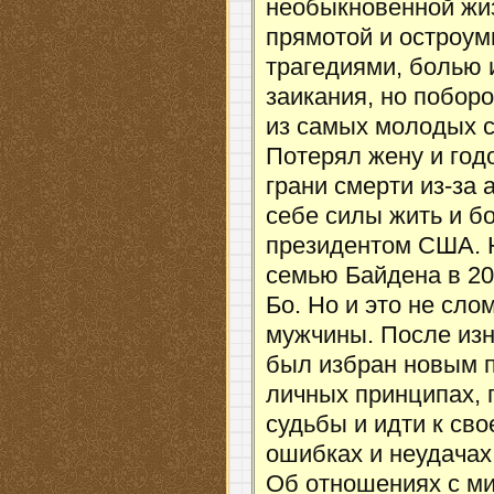
необыкновенной жиз
прямотой и остроу
трагедиями, болью 
заикания, но поборо
из самых молодых с
Потерял жену и год
грани смерти из-за 
себе силы жить и бо
президентом США. Н
семью Байдена в 20
Бо. Но и это не сл
мужчины. После изн
был избран новым п
личных принципах, 
судьбы и идти к сво
ошибках и неудачах
Об отношениях с м