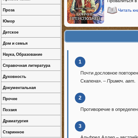
Провалиться в 
Проза
Читать к
Юмор
Детское
Дом и семья
Наука, Образование
1
Справочная литература
Почти дословное повторе
Духовность
Скапена». –
Примеч. авт.
Документальная
2
Прочее
Противоречие в определе
Поэзия
Драматургия
3
Старинное
Альфред Адлер – австрийск