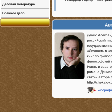
Деловая литература
Военное дело
Ав
Денис Алексан
российский пи
государственн
«Личность в к
книг по филос
философский с
(часть в соавт
романа Дениса
статьи автора
http://chekalov
Биографи