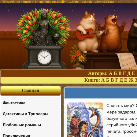
Примечания к книге «Гончие преисподней» – Денис Чекалов | LoveRead.me
Авторы:
А
Б
В
Г
Д
Е
Книги:
А
Б
В
Г
Д
Е
Ж
Главная
Фантастика
Спасать мир? 
мере задаром. 
Детективы и Триллеры
безумного волх
Любовные романы
серийного уби
печати, гроссм
Приключения