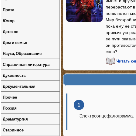
имеет и другу
перерастают в
Проза
появляется св
Мир бескрайних
Юмор
пока ему не ст
Детское
привычную реа
ее пути оказы
Дом и семья
он противосто
снов?
Наука, Образование
Читать кн
Справочная литература
Духовность
Документальная
Прочее
1
Поэзия
Электроэнцефалограмма.
Драматургия
Старинное