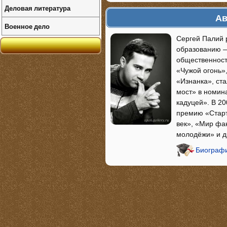
Деловая литература
Ав
Военное дело
Сергей Палий 
образованию —
общественност
«Чужой огонь»,
«Изнанка», ст
мост» в номин
кадуцей». В 20
премию «Старт
век», «Мир фа
молодёжи» и д
Биографи