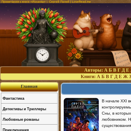
Примечания к книге «Изнанка» – Сергей Палий | LoveRead.me
Авторы:
А
Б
В
Г
Д
Е
Книги:
А
Б
В
Г
Д
Е
Ж
Главная
Фантастика
В начале XXI в
контролируемы
Детективы и Триллеры
Сны, в которы
Любовные романы
любовником. Н
существования?
Приключения