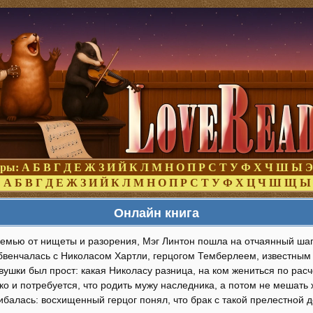
оры:
А
Б
В
Г
Д
Е
Ж
З
И
Й
К
Л
М
Н
О
П
Р
С
Т
У
Ф
Х
Ч
Ш
Ы
Э
:
А
Б
В
Г
Д
Е
Ж
З
И
Й
К
Л
М
Н
О
П
Р
С
Т
У
Ф
Х
Ц
Ч
Ш
Щ
Ы
Онлайн книга
семью от нищеты и разорения, Мэг Линтон пошла на отчаянный шаг
бвенчалась с Николасом Хартли, герцогом Темберлеем, известным
вушки был прост: какая Николасу разница, на ком жениться по расч
ко и потребуется, что родить мужу наследника, а потом не мешать 
балась: восхищенный герцог понял, что брак с такой прелестной д