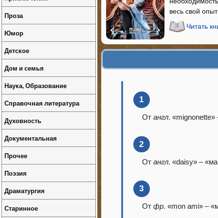
необходимость
весь свой опы
Проза
Читать кн
Юмор
Детское
Дом и семья
Наука, Образование
1
Справочная литература
От
англ
. «mignonette»
Духовность
Документальная
2
Прочее
От
англ
. «daisy» – «м
Поэзия
3
Драматургия
От
фр
. «mon ami» – «
Старинное