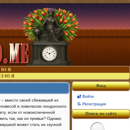
Ю
Я
Э
Ю
Я
Вход
🔐 Войти
 – вместо своей сбежавшей из
📝 Регистрация
 повесой и ловеласом лондонского
ету, если от новоиспеченной
Поиск по сайту
жить так, как он привык? Однако
евушкой может стать не скучной