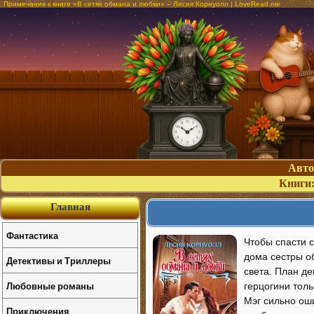
Примечания к книге «В сетях обмана и любви» – Лесия Корнуолл | LoveRead.me
Авт
Книги
Главная
Фантастика
Чтобы спасти 
дома сестры о
Детективы и Триллеры
света. План де
Любовные романы
герцогини толь
Мэг сильно оши
Приключения