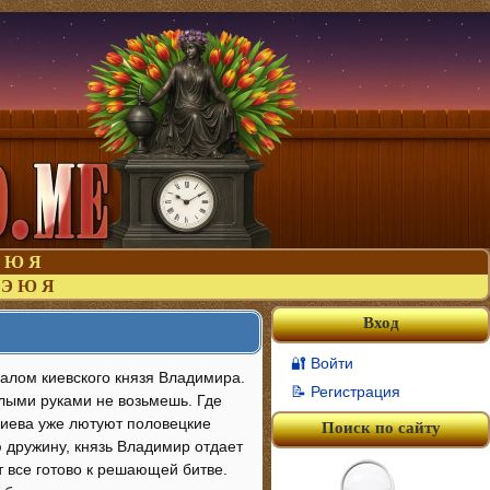
Ю
Я
Э
Ю
Я
Вход
🔐 Войти
алом киевского князя Владимира.
📝 Регистрация
олыми руками не возьмешь. Где
 Киева уже лютуют половецкие
Поиск по сайту
ю дружину, князь Владимир отдает
т все готово к решающей битве.