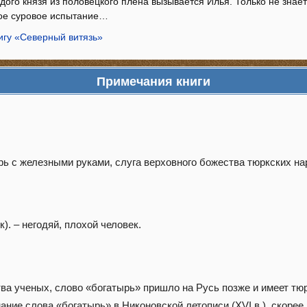
ого князя из половецкого плена вызывается Илья. Только не знает 
вое суровое испытание…
игу «Северный витязь»
Примечания книги
ь с железными руками, слуга верховного божества тюркских на
к). – негодяй, плохой человек.
а ученых, слово «богатырь» пришло на Русь позже и имеет тю
ние слова «богатырь» в Никоновской летописи (XVI в.), скорее 