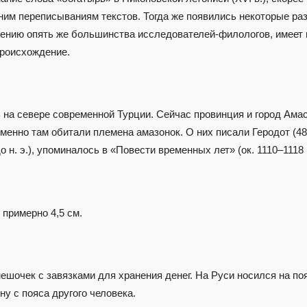
ним переписываниям текстов. Тогда же появились некоторые раз
нению опять же большинства исследователей-филологов, имеет 
происхождение.
 на севере современной Турции. Сейчас провинция и город Ама
менно там обитали племена амазонок. О них писали Геродот (485–4
до н. э.), упоминалось в «Повести временных лет» (ок. 1110–1118 гг
 примерно 4,5 см.
шочек с завязками для хранения денег. На Руси носился на п
у с пояса другого человека.