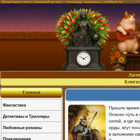
Примечания к книге «Северный витязь» – Александр Тамоников | LoveRead.me
Авт
Книги
Главная
Фантастика
Пришло время 
Опасен путь в
Детективы и Триллеры
силой, а где м
Любовные романы
орды, жгут пос
в заложники св
Приключения