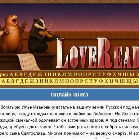
оры:
А
Б
В
Г
Д
Е
Ж
З
И
Й
К
Л
М
Н
О
П
Р
С
Т
У
Ф
Х
Ч
Ш
Ы
Э
:
А
Б
В
Г
Д
Е
Ж
З
И
Й
К
Л
М
Н
О
П
Р
С
Т
У
Ф
Х
Ц
Ч
Ш
Щ
Ы
Онлайн книга
богатырю Илье Ивановичу встать на защиту земли Русской под нач
 столицу, всюду отряды степняков и шайки разбойников. Но Илью г
ужицкой смекалкой одолевает он встречных врагов. А под стенами
ады, требуют сдать город. Чтобы выиграть время и собрать сильну
оего сына Святослава. Многие понимают – на верную смерть. И во