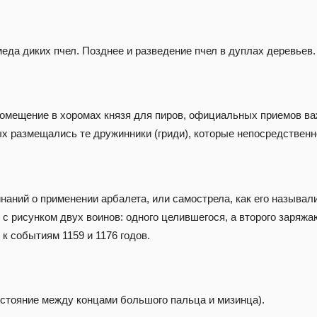
меда диких пчел. Позднее и разведение пчел в дуплах деревьев.
омещение в хоромах князя для пиров, официальных приемов ва
ых размещались те дружинники (гриди), которые непосредственн
наний о применении арбалета, или самострела, как его называли
 с рисунком двух воинов: одного целившегося, а второго заряжа
к событиям 1159 и 1176 годов.
асстояние между концами большого пальца и мизинца).