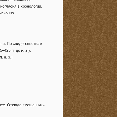
ногласия в хронологии.
исконно
сья. По свидетельствам
25 гг. до н. э.),
. н. э.)
оясе. Отсюда «мошенник»