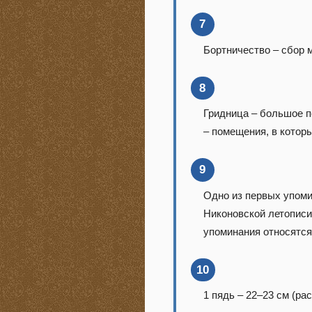
7
Бортничество – сбор 
8
Гридница – большое п
– помещения, в котор
9
Одно из первых упоми
Никоновской летописи
упоминания относятся 
10
1 пядь – 22–23 см (р