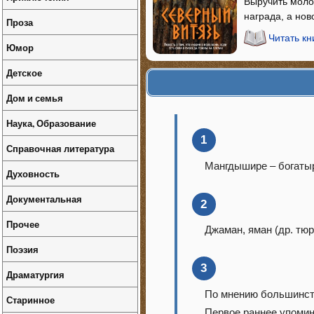
Выручить молод
награда, а но
Проза
Читать кн
Юмор
Детское
Дом и семья
Наука, Образование
1
Справочная литература
Мангдышире – богатыр
Духовность
Документальная
2
Прочее
Джаман, яман (др. тюр
Поэзия
3
Драматургия
По мнению большинств
Старинное
Первое раннее упомина