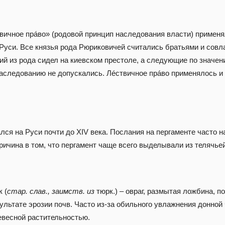
вичное прáво» (родовой принцип наследования власти) примен
Руси. Все князья рода Рюриковичей считались братьями и совл
ий из рода сидел на киевском престоле, а следующие по значен
аследованию не допускались. Лéствичное прáво применялось и 
лся на Руси почти до ХIV века. Послания на пергаменте часто 
ричина в том, что пергамент чаще всего выделывали из телячьей
к (
стар. слав., заимств. из
тюрк.) – овраг, размытая ложбина, п
ультате эрозии почв. Часто из-за обильного увлажнения донной
евесной растительностью.