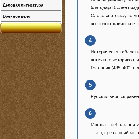
Деловая литература
благодаря более позд
Слово «витязь», по м
Военное дело
восточнославянское 
4
Историческая область
античных историков, и
Гелланик (485–400 гг. 
5
Русский вершок равен
6
Мошна – небольшой ме
– вор, срезающий мошн