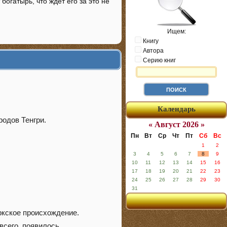
богатырь, что ждет его за это не
Ищем:
Книгу
Автора
Серию книг
Календарь
родов Тенгри.
« Август 2026 »
Пн
Вт
Ср
Чт
Пт
Сб
Вс
1
2
3
4
5
6
7
8
9
10
11
12
13
14
15
16
17
18
19
20
21
22
23
24
25
26
27
28
29
30
31
ркское происхождение.
всего, появилось