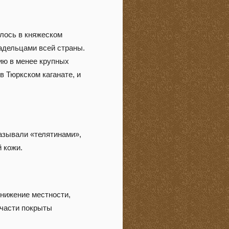
ялось в княжеском
адельцами всей страны.
ию в менее крупных
в Тюркском каганате, и
называли «телятинами»,
 кожи.
онижение местности,
 части покрыты