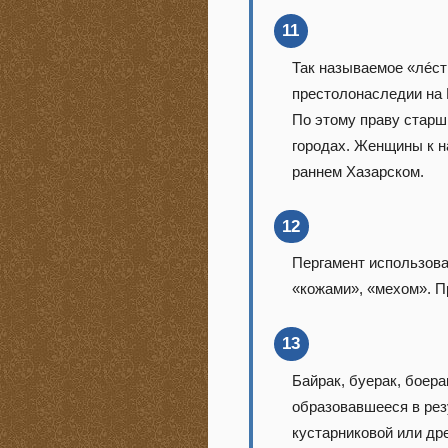
11
Так называемое «лéст
престолонаследии на 
По этому праву старш
городах. Женщины к н
раннем Хазарском.
12
Пергамент использова
«кожами», «мехом». П
13
Байрак, буерак, боера
образовавшееся в рез
кустарниковой или др