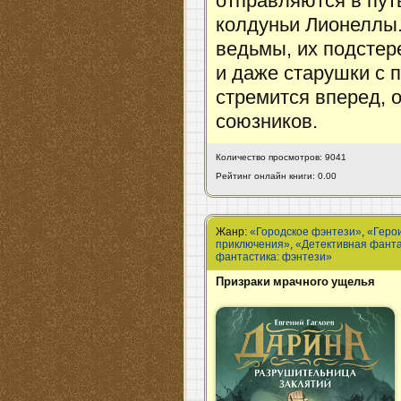
отправляются в пут
колдуньи Лионеллы.
ведьмы, их подстер
и даже старушки с 
стремится вперед, о
союзников.
Количество просмотров: 9041
Рейтинг онлайн книги: 0.00
Жанр:
«Городское фэнтези»
,
«Геро
приключения»
,
«Детективная фант
фантастика: фэнтези»
Призраки мрачного ущелья