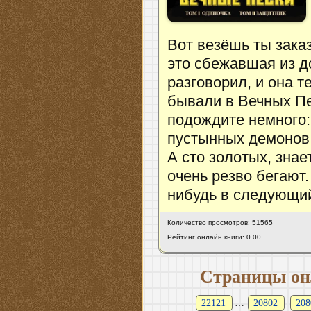
Вот везёшь ты заказ
это сбежавшая из д
разговорил, и она те
бывали в Вечных Пе
подождите немного:
пустынных демонов,
А сто золотых, знае
очень резво бегают.
нибудь в следующи
Количество просмотров: 51565
Рейтинг онлайн книги: 0.00
Страницы он
22121
…
20802
208