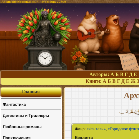
Архив электронных книг – страница 20799
Авторы:
А
Б
В
Г
Д
Е
Книги:
А
Б
В
Г
Д
Е
Ж
Главная
Арх
Фантастика
Детективы и Триллеры
Любовные романы
Жанр:
«Фэнтези»
,
«Городское фэнт
Вендетта
Приключения