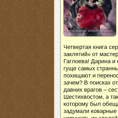
Четвертая книга се
заклятий» от масте
Гаглоева! Дарина и
гуще самых странны
похищают и перенос
зачем? В поисках о
давних врагов – се
Шестихвостом, а та
которому был обещ
задумали коварные 