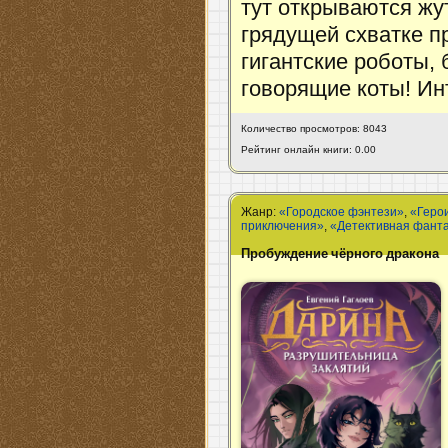
тут открываются жу
грядущей схватке пр
гигантские роботы, 
говорящие коты! Ин
Количество просмотров: 8043
Рейтинг онлайн книги: 0.00
Жанр:
«Городское фэнтези»
,
«Геро
приключения»
,
«Детективная фант
Пробуждение чёрного дракона