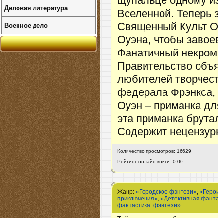
щупальце одному и
Деловая литература
Вселенной. Теперь 
Военное дело
Священный Культ Об
Оуэна, чтобы завое
Фанатичный некрома
Правительство объяв
любителей творчест
федерала Фрэнкса, 
Оуэн – приманка дл
эта приманка брута
Содержит нецензур
Количество просмотров: 16629
Рейтинг онлайн книги: 0.00
Жанр:
«Городское фэнтези»
,
«Геро
приключения»
,
«Детективная фант
фантастика: фэнтези»