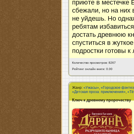
приюте в местечке 
сбежали, но на них
не уйдешь. Но одн
ребятам избавиться
достать древнюю кни
спуститься в жутко
подростки готовы 
Количество просмотров: 8267
Рейтинг онлайн книги: 0.00
Жанр:
«Ужасы»
,
«Городское фэнте
«Детская проза: приключения»
,
«Тё
Ключ к древнему пророчеству