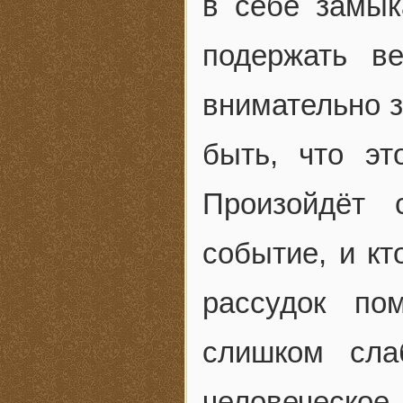
в себе замык
подержать в
внимательно з
быть, что эт
Произойдёт 
событие, и кт
рассудок по
слишком сла
человеческое