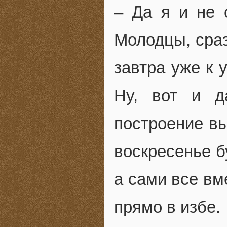
– Да я и не 
Молодцы, сраз
завтра уже к 
Ну, вот и д
построение вы
воскресенье б
а сами все вм
прямо в избе.