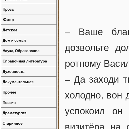
Проза
Юмор
– Ваше благо
Детское
Дом и семья
дозвольте до
Наука, Образование
Справочная литература
ротному Васил
Духовность
– Да заходи т
Документальная
Прочее
холодно, вон 
Поэзия
успокоил он 
Драматургия
Старинное
визитёра на 