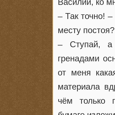
Василий, ко м
– Так точно! 
месту постоя?
– Ступай, а
гренадами ос
от меня кака
материала вдр
чём только 
бумаге изложи