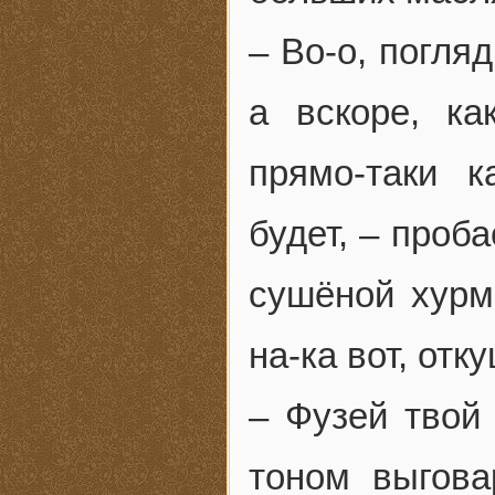
– Во-о, погляд
а вскоре, ка
прямо-таки 
будет, – проб
сушёной хурмо
на-ка вот, отк
– Фузей твой 
тоном выгова