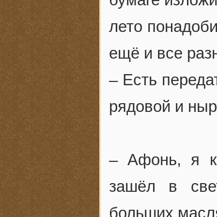
лето понадоби
ещё и все раз
– Есть переда
рядовой и ныр
– Афонь, я к
зашёл в све
больших масл