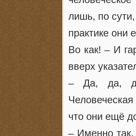
лишь, по сути
практике они 
Во как! – И г
вверх указате
– Да, да, д
Человеческая 
что они ещё д
– Именно так,