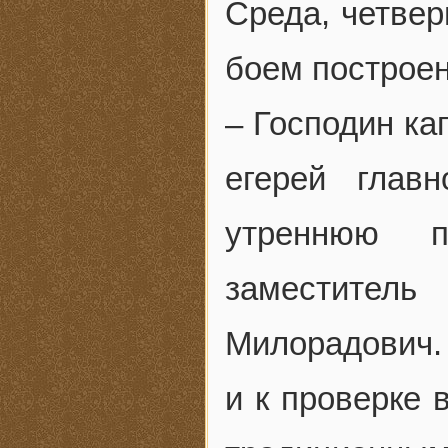
Среда, четвер
боем построен
– Господин ка
егерей глав
утреннюю п
заместител
Милорадович.
и к проверке 