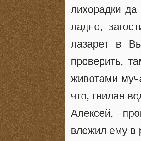
лихорадки да 
ладно, загос
лазарет в В
проверить, т
животами муча
что, гнилая во
Алексей, пр
вложил ему в 