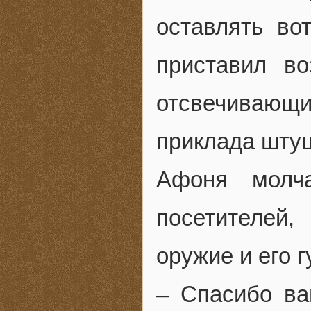
оставлять во
приставил в
отсвечивающ
приклада штуц
Афоня молча
посетителей
оружие и его 
– Спасибо ва