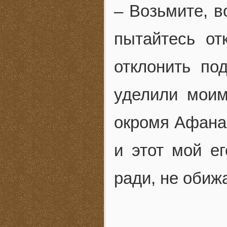
– Возьмите, в
пытайтесь от
отклонить по
уделили моим
окромя Афанас
и этот мой е
ради, не обиж