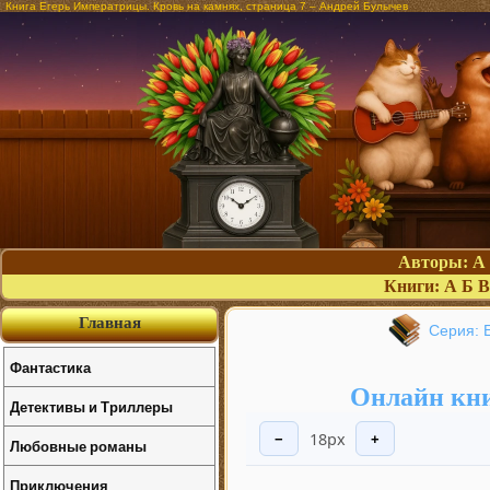
Книга Егерь Императрицы. Кровь на камнях, страница 7 – Андрей Булычев
Авторы:
А
Книги:
А
Б
В
Главная
Серия: 
Фантастика
Онлайн кни
Детективы и Триллеры
18px
−
+
Любовные романы
Приключения