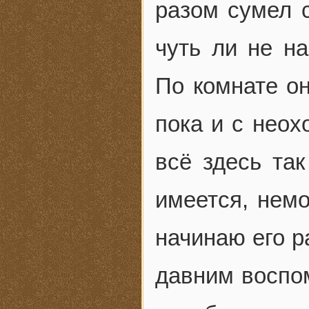
разом сумел с
чуть ли не н
По комнате он
пока и с неох
всё здесь та
имеется, немо
начинаю его р
давним воспо