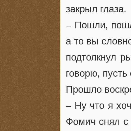
закрыл глаза.
– Пошли, пошл
а то вы словн
подтолкнул ры
говорю, пусть
Прошло воскре
– Ну что я хо
Фомич снял с