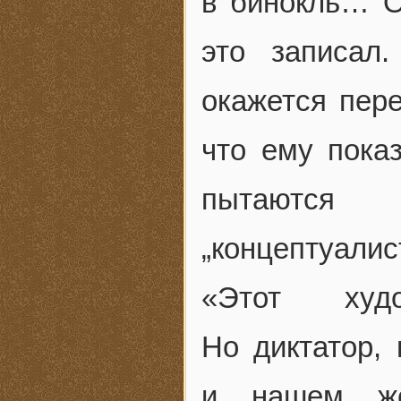
в бинокль… О
это записал
окажется пере
что ему показ
пытаются
„концептуалис
«Этот худо
Но диктатор,
и нашем же