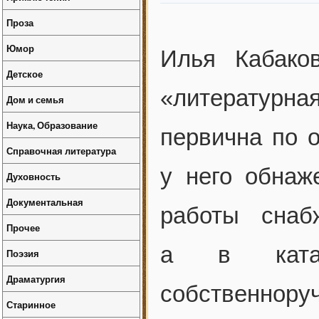
Проза
Юмор
Илья Кабако
Детское
«литературн
Дом и семья
Наука, Образование
первична по 
Справочная литература
у него обнаж
Духовность
Документальная
работы снаб
Прочее
а в катал
Поэзия
Драматургия
собственнор
Старинное