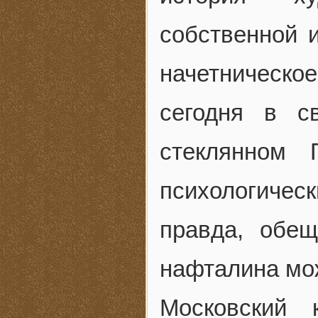
собственной и
начетническо
сегодня в с
стеклянном 
психологичес
правда, обещ
нафталина мож
Московский 