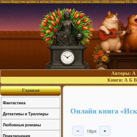
Книга Искусство кройки и житья. История искусства в газете, 1994–2019, страница 53 – 
Авторы:
А
Книги:
А
Б
В
Главная
Фантастика
Онлайн книга «Иску
Детективы и Триллеры
Любовные романы
18px
−
+
Приключения