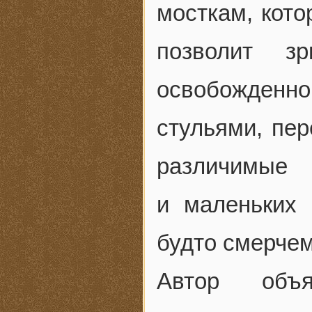
мосткам, кото
позволит з
освобожденно
стульями, пер
различимые
и маленьких
будто смерчем
Автор объя