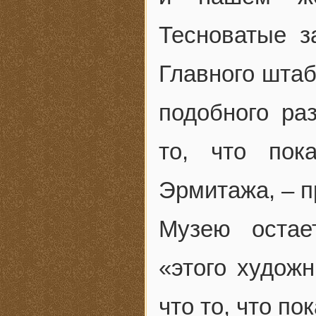
Тесноватые 
Главного штаб
подобного ра
то, что пок
Эрмитажа, – п
Музею остае
«этого худож
что то, что по