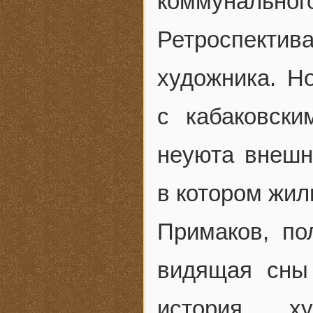
коммунального
Ретроспект
художника. Но
с кабаковск
неуюта внешн
в котором жил
Примаков, по
видящая сны
история ху