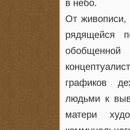
в небо.
От живописи, 
рядящейся 
обобщенной
концептуалист
графиков де
людьми к вы
матери худ