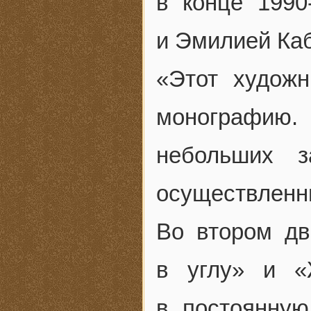
в конце 1990
и Эмилией Ка
«Этот художн
монографию.
небольших з
осуществленн
Во втором дв
в углу» и «
в постоянную