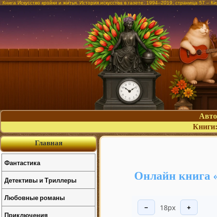
Книга Искусство кройки и житья. История искусства в газете, 1994–2019, страница 57 – 
Авт
Книги
Главная
Фантастика
Онлайн книга «
Детективы и Триллеры
Любовные романы
18px
−
+
Приключения