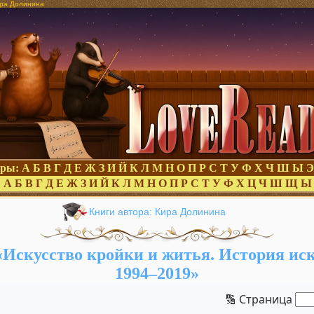
Кира Долинина
оры:
А
Б
В
Г
Д
Е
Ж
З
И
Й
К
Л
М
Н
О
П
Р
С
Т
У
Ф
Х
Ч
Ш
Ы
Э
:
А
Б
В
Г
Д
Е
Ж
З
И
Й
К
Л
М
Н
О
П
Р
С
Т
У
Ф
Х
Ц
Ч
Ш
Щ
Ы
Книги автора: Кира Долинина
Искусство кройки и житья. История иску
1994–2019»
🔢 Страница