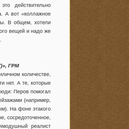
это действительно
а. А вот «коллажное
ры. В общем, хотели
ного вещей и надо же
.
)», ГРМ
риличном количестве,
и нет. А те, которые
 люди: Перов помогал
ейзажами (например,
м). На фоне этакого
е, сосредоточенное,
рямодушный реалист