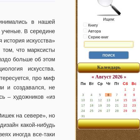
Ищем:
ринимались в нашей
Книгу
 ученые. В середине
Автора
Серию книг
 история искусства»
 том, что марксисты
раздо больше об этом
Календарь
иология искусства.
« Август 2026 »
нтересуется, про миф
Пн
Вт
Ср
Чт
Пт
Сб
Вс
ми и создавался, не
1
2
3
4
5
6
7
8
9
сь – художников «из
10
11
12
13
14
15
16
17
18
19
20
21
22
23
24
25
26
27
28
29
30
ишек на севере», но
31
дизайн какой-нибудь
еях иногда все-таки