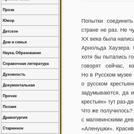
Проза
Юмор
Попытки соединить
стране не раз. Не 
Детское
ХX века была напис
Дом и семья
Арнольда Хаузера. 
Наука, Образование
хотя бы пытались го
Справочная литература
говорят сейчас, к
Духовность
Но в Русском музее 
о русском крестьян
Документальная
задумываются, да и
Прочее
крестьян» тут раз-дв
Поэзия
Что же получилось?
Драматургия
с малявинскими дев
Старинное
«Аленушки». Красив