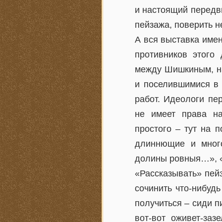
и настоящий передви
пейзажа, поверить не
А вся выставка имен
противников этого 
между Шишкиным, на
и поселившимися в 
работ. Идеологи пе
не имеет права на
простого – тут на 
длиннющие и много
долины ровныя…», «
«Рассказывать» пейз
сочинить что-нибудь
получиться – сиди п
вот-вот оживет-заз