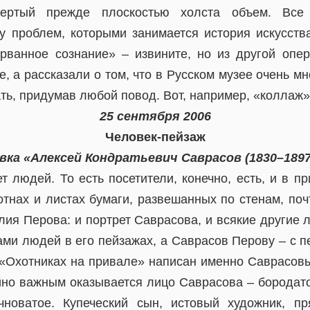
пертый прежде плоскостью холста объем. Все 
у проблем, которыми занимается история искусств
ванное сознание» – извините, но из другой опе
е, а рассказали о том, что в Русском музее очень м
ать, придумав любой повод. Вот, например, «коллаж»
25 сентября 2006
Человек-пейзаж
ка «Алексей Кондратьевич Саврасов (1830–1897
т людей. То есть посетители, конечно, есть, и в п
тнах и листах бумаги, развешанных по стенам, почт
илия Перова: и портрет Саврасова, и всякие другие
ами людей в его пейзажах, а Саврасов Перову – с п
 «Охотниках на привале» написан именно Саврасовы
но важным оказывается лицо Саврасова – бородато
чноватое. Купеческий сын, истовый художник, п