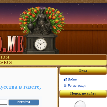
Ю
Я
Э
Ю
Я
Вход
🔐 Войти
сства в газете,
📝 Регистрация
Поиск по сайту