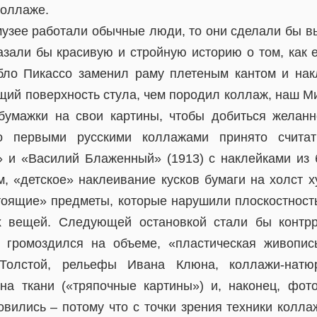
коллаже.
музее работали обычные люди, то они сделали бы в
азали бы красивую и стройную историю о том, как е
бло Пикассо заменил раму плетеным кантом и нак
щий поверхность стула, чем породил коллаж, наш М
бумажки на свои картины, чтобы добиться желан
то первыми русскими коллажами принято считат
 и «Василий Блаженный» (1913) с наклейками из 
‐м, «детское» наклеивание кусков бумаги на холст 
тоящие» предметы, которые нарушили плоскостност
х вещей. Следующей остановкой стали бы контр
м громоздился на объеме, «пластическая живопи
олстой, рельефы Ивана Клюна, коллажи-натю
на ткани («тряпочные картины») и, наконец, фото
овились – потому что с точки зрения техники колла