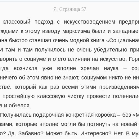
📃 Cтраница 57
 классовый подход с искусствоведением предп
чуждыми к этому изводу марксизма были и западные
ана быстро ставшая очень модной книга «Социальная
И там и там получилось не очень убедительно при
ворить о социуме и о его влиянии на искусство. Го
огда возникла уже вполне зрелая наука – соц
ничего об этом явно не знают, социумом никто не и
стве, который как раз всеми этими произведения
 простейшую классовую чистку провести поленили
а и обчелся.
 Получилась подарочная конфетная коробка – без «М
ками, которые вполне могли бы потянуть на новый 
о? Да. Забавно? Может быть. Интересно? Нет. В муз