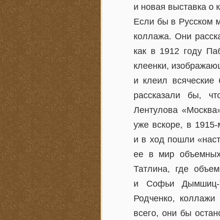
и новая выставка о 
Если бы в Русском 
коллажа. Они расск
как в 1912 году Па
клеенки, изображаю
и клеил всяческие 
рассказали бы, ч
Лентулова «Москва»
уже вскоре, в 1915
и в ход пошли «нас
ее в мир объемны
Татлина, где объе
и Софьи Дымшиц-Т
Родченко, коллажи 
всего, они бы остан