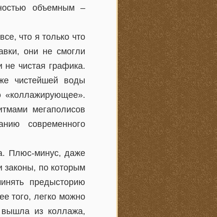
лностью объемным –
се, что я только что
авки, они не смогли
и не чистая графика.
аже чистейшей воды
то «коллажирующее».
итмами мегаполисов
нанию современного
а. Плюс-минус, даже
 законы, по которым
чинять предысторию
ее того, легко можно
а вышла из коллажа,