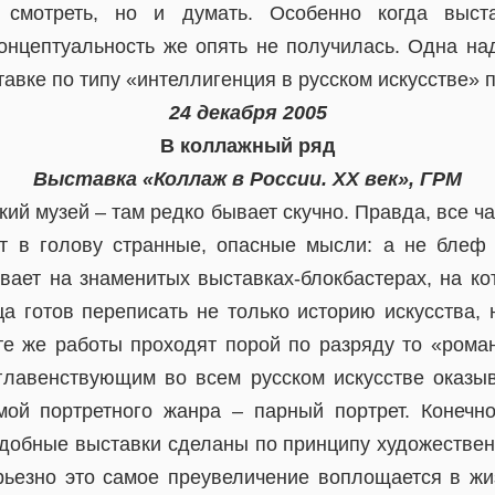
 смотреть, но и думать. Особенно когда выст
Концептуальность же опять не получилась. Одна на
тавке по типу «интеллигенция в русском искусстве» 
24 декабря 2005
В коллажный ряд
Выставка «Коллаж в России. ХX век», ГРМ
ий музей – там редко бывает скучно. Правда, все ч
ят в голову странные, опасные мысли: а не блеф 
вает на знаменитых выставках-блокбастерах, на ко
ца готов переписать не только историю искусства, 
 те же работы проходят порой по разряду то «роман
главенствующим во всем русском искусстве оказыв
ой портретного жанра – парный портрет. Конечно
добные выставки сделаны по принципу художествен
рьезно это самое преувеличение воплощается в жиз