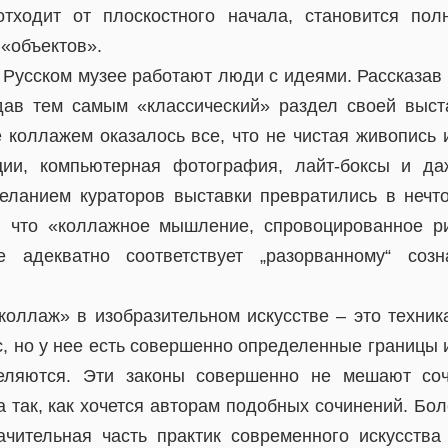
отходит от плоскостного начала, становится по
 «объектов».
в Русском музее работают люди с идеями. Рассказав в
дав тем самым «классический» раздел своей выст
 коллажем оказалось все, что не чистая живопись 
ции, компьютерная фотография, лайт-боксы и д
еланием кураторов выставки превратились в неч
, что «коллажное мышление, спровоцированное р
 адекватно соответствует „разорванному“ соз
«коллаж» в изобразительном искусстве – это техник
, но у нее есть совершенно определенные границы и
еляются. Эти законы совершенно не мешают со
так, как хочется авторам подобных сочинений. Бол
начительная часть практик современного искусств