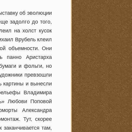
ыставку об эволюции
ще задолго до того,
леил на холст кусок
ихаил Врубель клеил
ной объемности. Они
ь панно Аристарха
бумаги и фольги, но
художники превзошли
ь картины и вынесли
рельефы Владимира
сь» Любови Поповой
рморты Александра
монтаж. Тут, скорее
ж заканчивается там,