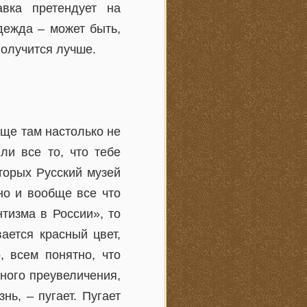
авка претендует на
дежда – может быть,
получится лучше.
аще там настолько не
ли все то, что тебе
торых Русский музей
но и вообще все что
тизма в России», то
ается красный цвет,
, всем понятно, что
ного преувеличения,
нь, – пугает. Пугает