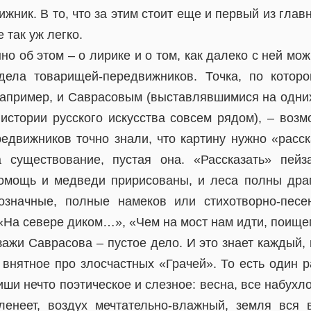
жник. В то, что за этим стоит еще и первый из глав
 так уж легко.
но об этом – о лирике и о том, как далеко с ней мо
дела товарищей-передвижников. Точка, по котор
пример, и Саврасовым (выставлявшимися на одних
истории русского искусства совсем рядом), – возм
редвижников точно знали, что картину нужно «расск
 существование, пустая она. «Рассказать» пе
помощь и медведи пририсованы, и леса полны дра
значные, полные намеков или стихотворно-песе
На севере диком…», «Чем на мост нам идти, поище
ажи Саврасова – пустое дело. И это знает каждый,
 внятное про злосчастных «Грачей». То есть один 
иши нечто поэтическое и слезное: весна, все набухло
еленеет, воздух мечтательно-влажный, земля вся