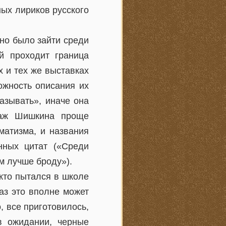
ных лириков русского
жно было зайти среди
ой проходит граница
 и тех же выставках
ожность описания их
азывать», иначе она
йзаж Шишкина проще
матизма, и названия
нных цитат («Среди
м лучше броду»).
 кто пытался в школе
раз это вполне может
, все приготовилось,
 в ожидании, черные