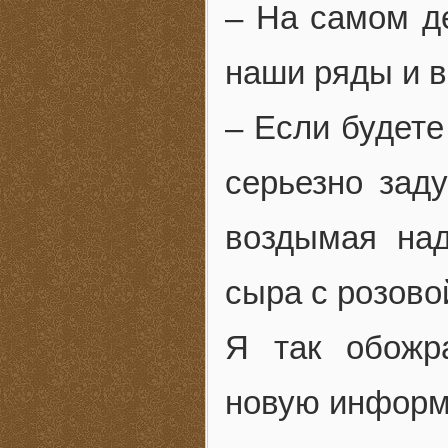
– На самом де
наши ряды и в
– Если будете
серьезно зад
воздымая над
сыра с розово
Я так обожр
новую информ