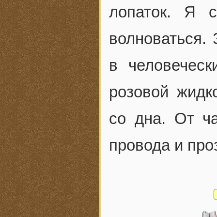
лопаток. Я 
волноваться. 
в человеческ
розовой жидк
со дна. От ч
провода и про