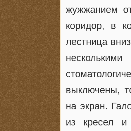
жужжанием от
коридор, в к
лестница вниз
нескольки
стоматолог
выключены, т
на экран. Га
из кресел и