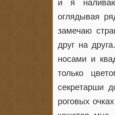
и я налива
оглядывая ря
замечаю стра
друг на друга
носами и ква
только цвет
секретарши д
роговых очках