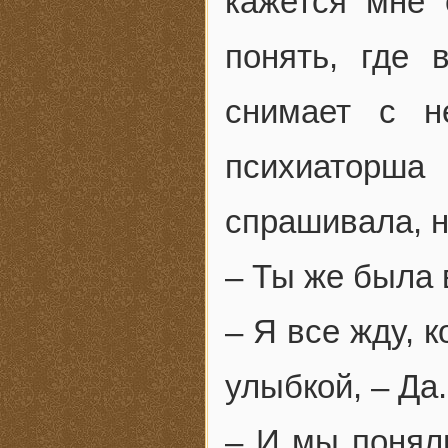
кажется мне 
понять, где 
снимает с н
психиаторш
спрашивала, н
– Ты же была 
– Я все жду, 
улыбкой, – Да.
– И мы поняли