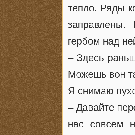
тепло. Ряды к
заправлены.
гербом над не
– Здесь раньш
Можешь вон та
Я снимаю пухо
– Давайте пер
нас совсем н