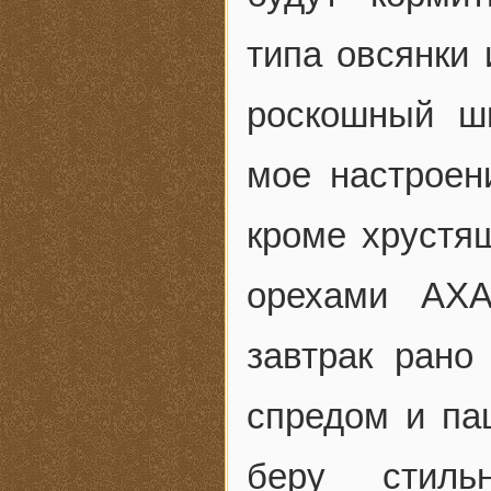
типа овсянки 
роскошный ш
мое настроен
кроме хрустя
орехами AXA
завтрак рано
спредом и па
беру стиль