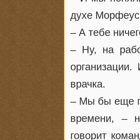
духе Морфеус
– А тебе ниче
– Ну, на раб
организации. 
врачка.
– Мы бы еще п
времени, – 
говорит кома