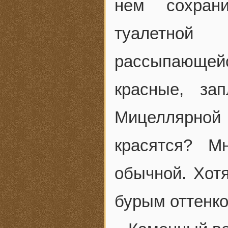
нем сохран
туалетной
рассыпающейс
красные, за
Мицеллярной в
красятся? М
обычной. Хотя
бурым оттенко