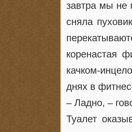
завтра мы не 
сняла пуховик
перекатываю
коренастая ф
качком-инцел
днях в фитнес
– Ладно, – гов
Туалет оказы