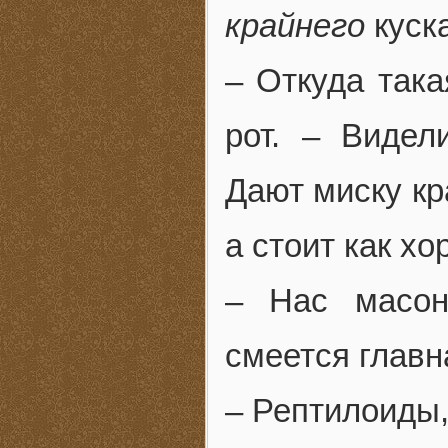
крайнего
куска
– Откуда так
рот. – Видел
Дают миску кр
а стоит как х
– Нас масон
смеется главн
– Рептилоиды,