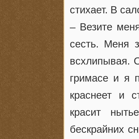
стихает. В сал
– Везите меня
сесть. Меня 
всхлипывая. 
гримасе и я 
краснеет и с
красит ныть
бескрайних сн