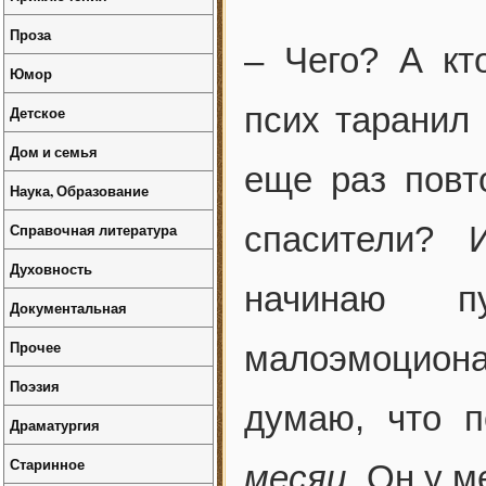
Проза
– Чего? А кт
Юмор
псих таранил
Детское
Дом и семья
еще раз повт
Наука, Образование
Справочная литература
спасители? 
Духовность
начинаю п
Документальная
Прочее
малоэмоциона
Поэзия
думаю, что п
Драматургия
Старинное
месяц
. Он у 