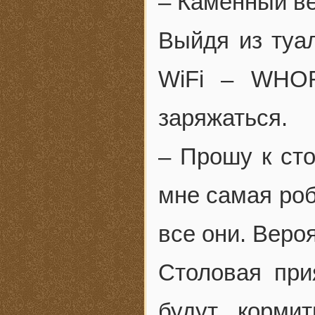
– Каменный ве
Выйдя из туал
WiFi – WHOR
заряжаться.
– Прошу к сто
мне самая роб
все они. Вероя
Столовая при
будут корми