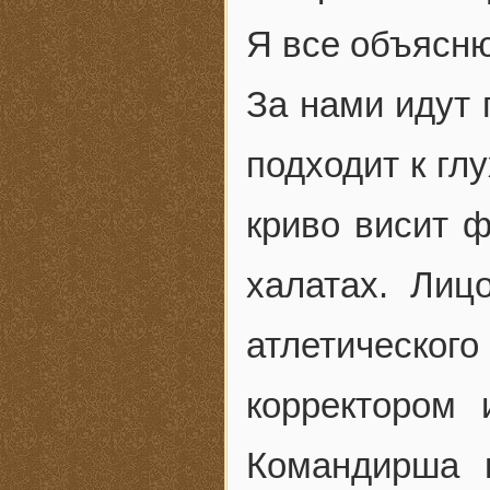
Я все объясню
За нами идут 
подходит к гл
криво висит 
халатах. Лиц
атлетическо
корректором 
Командирша 