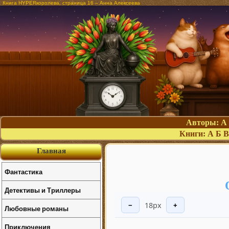
Книга HYPERкоролева, страница 16 – Анна Алексеева
Авторы:
А
Книги:
А
Б
В
Главная
Фантастика
Детективы и Триллеры
18px
−
+
Любовные романы
Приключения