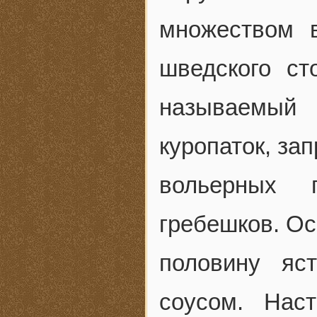
множеством 
шведского ст
называемый
куропаток, за
вольерных 
гребешков. О
половину яс
соусом. Нас