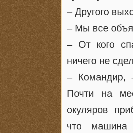
– Другого вых
– Мы все объ
– От кого с
ничего не сде
– Командир, 
Почти на ме
окуляров при
что машина 