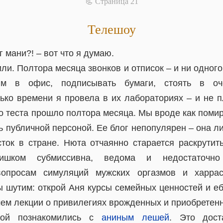
📃 Cтраница 21
Телешоу
г мани?! – вот что я думаю.
или. Полтора месяца звонков и отписок – и ни одног
м в офис, подписывать бумаги, стоять в оче
ько времени я провела в их лабораториях – и не пл
о теста прошло полтора месяца. Мы вроде как поми
ь публичной персоной. Ее блог непопулярен – она л
ок в стране. Нюта отчаянно старается раскрутить
шком субмиссивна, ведома и недостаточно 
опросам симуляций мужских оргазмов и харрас
 шутим: открой Аня курсы семейных ценностей и еб
чем лекции о привилегиях врожденных и приобретен
той познакомились с
аниным лешей
. Это дост