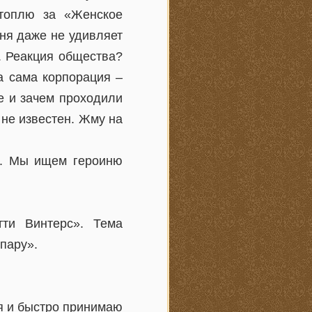
 топлю за «Женское
ня даже не удивляет
. Реакция общества?
 а сама корпорация –
е и зачем проходили
не известен. Жму на
. Мы ищем героиню
ти Винтерс». Тема
пару».
 я и быстро принимаю