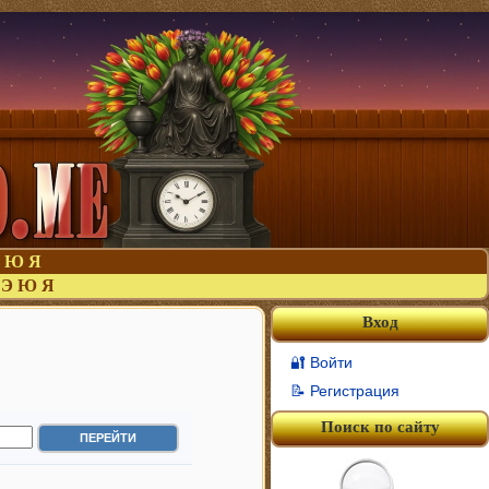
Ю
Я
Э
Ю
Я
Вход
🔐 Войти
📝 Регистрация
Поиск по сайту