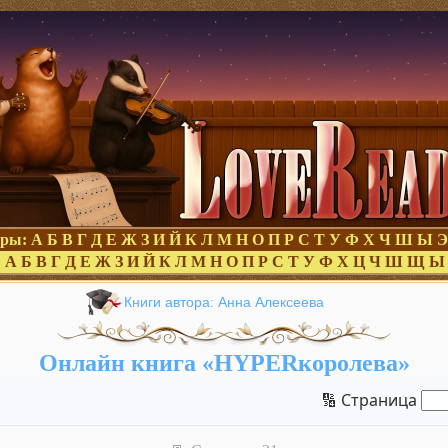
оры:
А
Б
В
Г
Д
Е
Ж
З
И
Й
К
Л
М
Н
О
П
Р
С
Т
У
Ф
Х
Ч
Ш
Ы
Э
:
А
Б
В
Г
Д
Е
Ж
З
И
Й
К
Л
М
Н
О
П
Р
С
Т
У
Ф
Х
Ц
Ч
Ш
Щ
Ы
Книги автора: Анна Алексеева
Онлайн книга «HYPERкоролева»
🔢 Страница