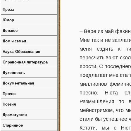
Проза
Юмор
Детское
– Вере из май факин
Мне так и не заплат
Дом и семья
меня ездить к ни
Наука, Образование
пересчитывают скол
Справочная литература
ярости. С последнег
Духовность
предлагает мне стат
Документальная
миллионов феминист
пресно. Нюта сли
Прочее
Размышления по в
Поэзия
мейнстримом, что мы
Драматургия
стали бы успешнее 
Старинное
Кстати, мы с Ню