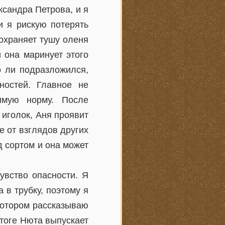
ксандра Петрова, и я
и я рискую потерять
охраняет тушу оленя
и она маринует этого
о ли подразложился,
ностей. Главное не
имую норму. После
 иголок, Аня проявит
е от взглядов других
д сортом и она может
увство опасности. Я
 в трубку, поэтому я
котором рассказываю
тоге Нюта выпускает