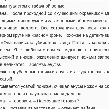
ным туалетом с табачной вонью.
ана. После проходной со скучающим охранником 
ающимся линолеумом и загаженными обоями мимо ст
авливает коллега. Все сотрудники шоу носят фут
черном круге на красном фоне. Похожее на детекти
 «Она написала убийство», лицо Патти, с коротко
 всем. Я с любопытством заглядываю в приоткры
высокий и низкий, оживленно шинкуют ножами зап
ов деликатес
– говяжьи анусы.
елко нарубленные говяжьи анусы и аккуратно засыпа
сатый.
тзывается усатый пониже, счищая анусы ножом на ск
вляет нас и она увлекает меня дальше.
ат, – говорю я. – Настоящие готовят?
 да. Поставка из Австралии, – отвечает Дайана.