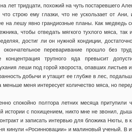
а лет тридцати, похожий на чуть постаревшего Але
 что строю ему глазки, что не ускользает от Ани, 
нее на лешу явно грандиозные планы. Как медведь с
ежника, чтобы отведать мягкого тухлого мяса, так 
ределяя, достиг ли он нужной кондиции, достаточн
о окончательное переваривание прошло без труд
че концентрация трупного яда превысит допуст
ухания леши под горой хвороста, опавших листьев и
ранность добычи и утащит ее глубже в лес, подальш
 меньше меня интересует количество мяса, но пере
но спокойно полтора летних месяца притупили ч
й истории с похищением, никто мне не звонил, дыша
онтракт и записать интервью для бложика Нюты, в 
еня кинули «Росинновации» и малиновый ученый. В и