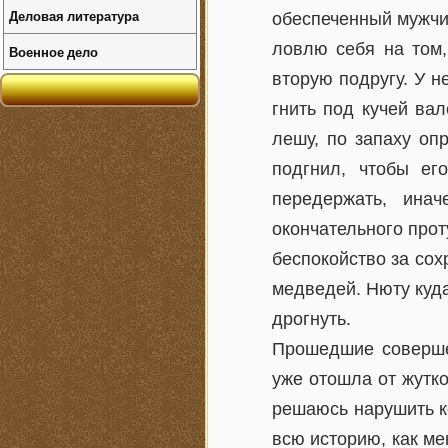
Деловая литература
обеспеченный мужчин
ловлю себя на том,
Военное дело
вторую подругу. У 
гнить под кучей вал
лешу, по запаху оп
подгнил, чтобы ег
передержать, ина
окончательного прот
беспокойство за сох
медведей. Нюту куда
дрогнуть.
Прошедшие совершен
уже отошла от жутко
решаюсь нарушить к
всю историю, как м