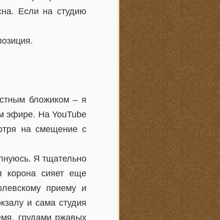
сна. Если на студию
позиция.
естным бложиком – я
ом эфире. На YouTube
отря на смещение с
олнуюсь. Я тщательно
я корона сияет еще
олевскому приему и
кзалу и сама студия
емя, грудами ржавых