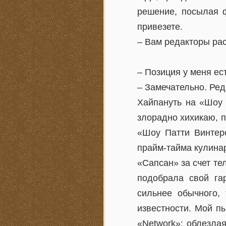
решение, посылая ф
привезете.
– Вам редакторы рас
– Позиция у меня ес
– Замечательно. Ред
Хайпануть на «Шоу 
злорадно хихикаю, п
«Шоу Патти Винтер
прайм-тайма кулина
«Сапсан» за счет те
подобрала свой га
сильнее обычного,
известности. Мой п
«Network»: облезла