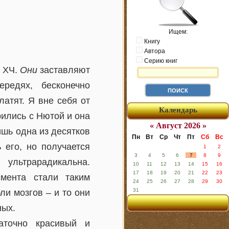
Ищем:
Книгу
Автора
Серию книг
о ХЧ.
Они
заставляют
редях, бесконечно
атят. Я вне себя от
Календарь
рились с Нютой и она
« Август 2026 »
ишь одна из десятков
Пн
Вт
Ср
Чт
Пт
Сб
Вс
 его, но получается
1
2
3
4
5
6
7
8
9
ультрарадикальна.
10
11
12
13
14
15
16
17
18
19
20
21
22
23
мента стали таким
24
25
26
27
28
29
30
31
ли мозгов – и то они
ных.
аточно красивый и