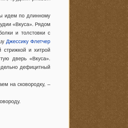
мы идем по длинному
удии «Вкуса». Рядом
болки и толстовки с
вшу
Джессику Флетчер
й стрижкой и хитрой
тую дверь «Вкуса».
редельно дефицитный
ем на сковородку, –
овороду.