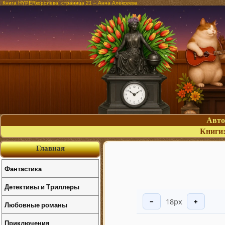
Книга HYPERкоролева, страница 21 – Анна Алексеева
Авт
Книги
Главная
Фантастика
Детективы и Триллеры
18px
−
+
Любовные романы
Приключения