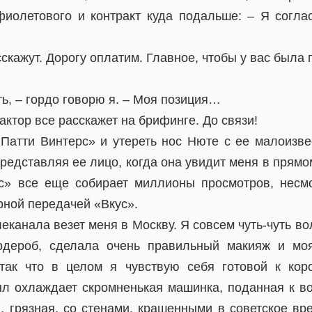
иолетового и контракт куда подальше: – Я согла
скажут. Дорогу оплатим. Главное, чтобы у вас была 
ть, – гордо говорю я. – Моя позиция…
актор все расскажет на брифинге. До связи!
Патти Винтерс» и утереть нос Нюте с ее малоизв
редставляя ее лицо, когда она увидит меня в прям
с» все еще собирает миллионы просмотров, несм
рной передачей «Вкус».
леканала везет меня в Москву. Я совсем чуть-чуть в
рдероб, сделала очень правильный макияж и мо
 так что в целом я чувствую себя готовой к кор
ыл охлаждает скромненькая машинка, поданная к во
я, грязная, со стенами, крашенными в советское вр