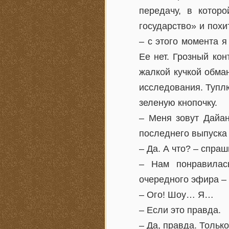
передачу, в котор
государство» и пох
– с этого момента 
Ее нет. Грозный кон
жалкой кучкой обма
исследования. Тупл
зеленую кнопочку.
– Меня зовут Дайа
последнего выпуска
– Да. А что? – спра
– Нам понравилас
очередного эфира – 
– Ого! Шоу… Я…
– Если это правда.
– Да, правда. Тольк