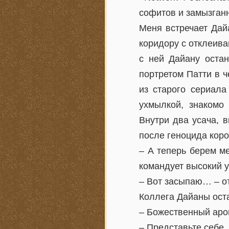
софитов и замызган
Меня встречает Дай
коридору с отклеив
с ней Дайану остан
портретом Патти в 
из старого сериала
ухмылкой, знакомо
Внутри два усача, 
после геноцида кор
– А теперь берем м
командует высокий у
– Вот засыпаю… – о
Коллега Дайаны оста
– Божественный аром
– Представьте себе,