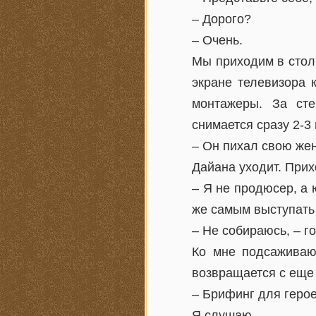
– Дорого?
– Очень.
Мы приходим в стол
экране телевизора 
монтажеры. За сте
снимается сразу 2-3
– Он пихал свою жен
Дайана уходит. При
– Я не продюсер, а 
же самым выступать 
– Не собираюсь, – г
Ко мне подсаживаю
возвращается с еще
– Брифинг для герое
Я слушаю.