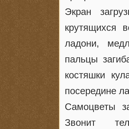
Экран загру
крутящихся в
ладони, мед
пальцы загиб
костяшки ку
посередине ла
Самоцветы з
Звонит те