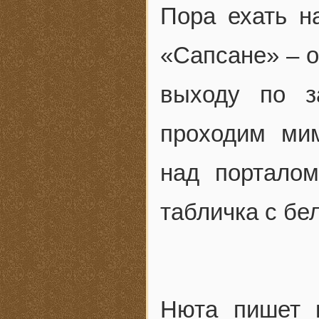
Пора ехать н
«Сапсане» – о
выходу по з
проходим мим
над порталом
табличка с б
Нюта пишет 