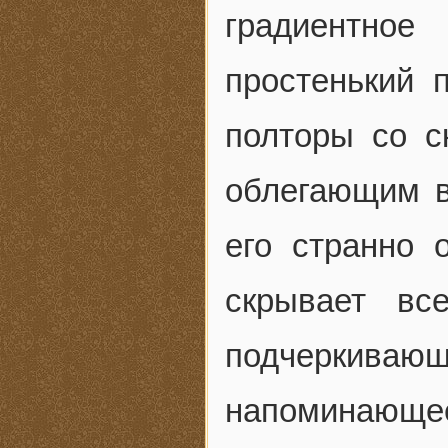
градиентно
простенький 
полторы со с
облегающим в
его странно 
скрывает вс
подчеркива
напоминающее 