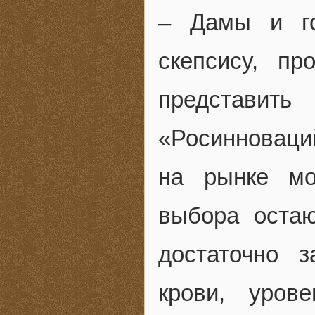
– Дамы и го
скепсису, пр
представить
«Росинноваци
на рынке мо
выбора оста
достаточно 
крови, уров