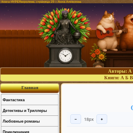
Книга HYPERкоролева, страница 25 – Анна Алексеева
Авторы:
А
Книги:
А
Б
В
Главная
Фантастика
Детективы и Триллеры
18px
−
+
Любовные романы
Приключения