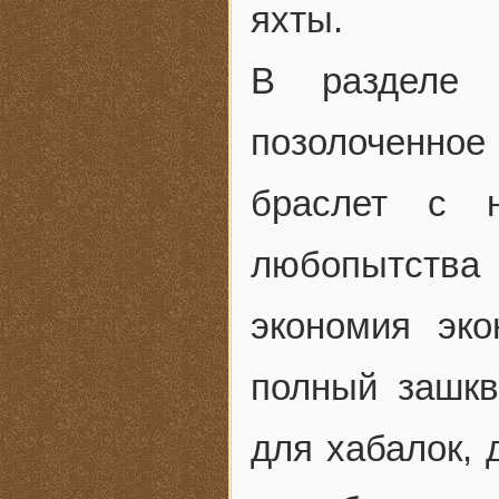
яхты.
В разделе 
позолоченно
браслет с н
любопытств
экономия эк
полный зашкв
для хабалок, 