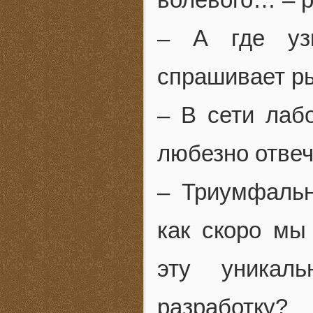
– А где узн
спрашивает р
– В сети лаб
любезно отвеч
– Триумфальн
как скоро мы
эту уникаль
разработку?