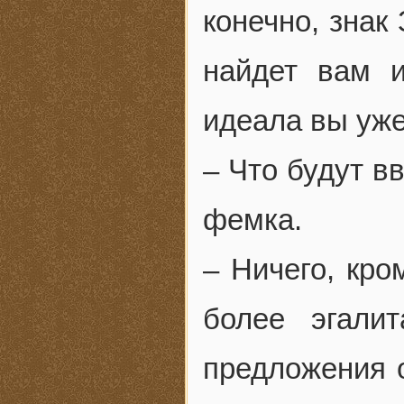
конечно, знак
найдет вам и
идеала вы уже
– Что будут в
фемка.
– Ничего, кро
более эгали
предложения о