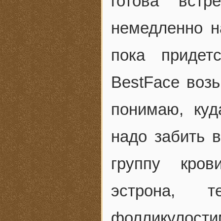
готова встр
немедленно н
пока придет
BestFace возь
понимаю, куд
надо забить 
группу кров
эстрона, т
фолликулости