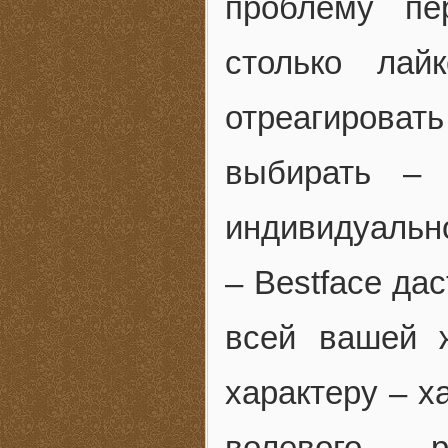
проблему пе
столько лай
отреагирова
выбирать – 
индивидуально
– Bestface да
всей вашей 
характеру – х
волевого… – р