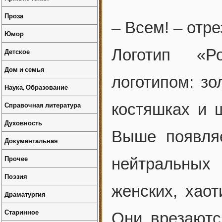
Проза
– Всем! – отре
Юмор
Логотип «Р
Детское
Дом и семья
логотипом: зо
Наука, Образование
Справочная литература
костяшках и 
Духовность
Выше появляе
Документальная
Прочее
нейтральных
Поэзия
женских, хаот
Драматургия
Старинное
Они врезаются