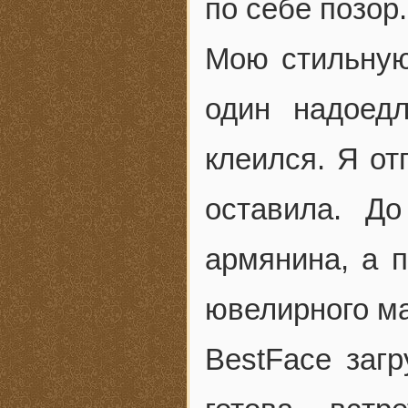
по себе позор.
Мою стильную 
один надоед
клеился. Я от
оставила. Д
армянина, а 
ювелирного ма
BestFace заг