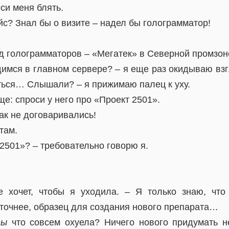
еси меня блять.
йс? Знал бы о визите – надел бы голограмматор!
д голограмматоров – «Мегатек» в Северной промзон
одимся в главном сервере? – я еще раз окидываю вз
ься… Слышали? – я прижимаю палец к уху.
ще: спроси у него про «Проект 2501».
ак не договаривались!
там.
 2501»? – требовательно говорю я.
 хочет, чтобы я уходила. – Я только знаю, что
 точнее, образец для создания нового препарата…
ты
что совсем охуела? Ничего нового придумать н