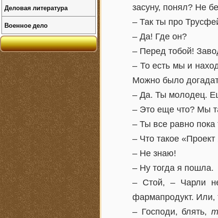
засуну, понял? Не б
Деловая литература
– Так ты про Трусфе
Военное дело
– Да! Где он?
– Перед тобой! Заво
– То есть мы и нах
Можно было догадат
– Да. Ты молодец. Е
– Это еще что? Мы т
– Ты все равно пока 
– Что такое «Проект
– Не знаю!
– Ну тогда я пошла.
– Стой, – Чарли не
фармапродукт. Или,
– Господи, блять,