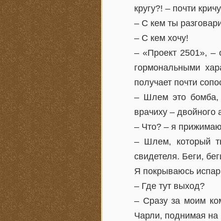
кругу?! – почти крич
– С кем ты разгова
– С кем хочу!
– «Проект 2501», –
гормональными хар
получает почти сопо
– Шлем это бомба, 
врачиху – двойного 
– Что? – я прижимаю
– Шлем, который т
свидетеля. Беги, бег
Я покрываюсь испар
– Где тут выход?
– Сразу за моим ко
Чарли, поднимая на 