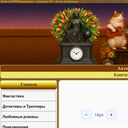
Книга HYPERкоролева, страница 39 – Анна Алексеева
Авт
Книги
Главная
Фантастика
Детективы и Триллеры
18px
−
+
Любовные романы
Приключения