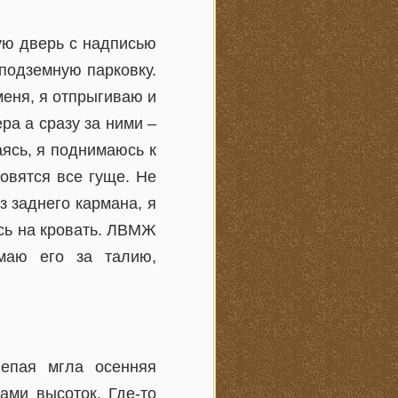
ную дверь с надписью
подземную парковку.
меня, я отпрыгиваю и
ра а сразу за ними –
ясь, я поднимаюсь к
овятся все гуще. Не
з заднего кармана, я
сь на кровать. ЛВМЖ
маю его за талию,
лепая мгла осенняя
ами высоток. Где-то