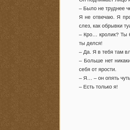
– Было не труднее ч
Я не отвечаю. Я пр
слез, как обрывки т
– Кро… кролик? Ты 
ты делся!
– Да. Я в тебя там в
– Больше нет никак
себя от ярости.
– Я… – он опять чут
– Есть только я!