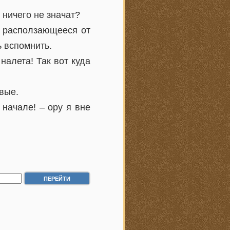
 ничего не значат?
, расползающееся от
ь вспомнить.
алета! Так вот куда
рвые.
в начале! – ору я вне