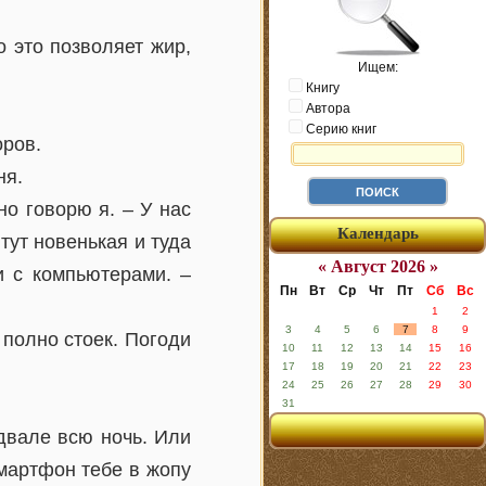
о это позволяет жир,
Ищем:
Книгу
Автора
Серию книг
оров.
ня.
о говорю я. – У нас
Календарь
 тут новенькая и туда
« Август 2026 »
и с компьютерами. –
Пн
Вт
Ср
Чт
Пт
Сб
Вс
1
2
3
4
5
6
7
8
9
 полно стоек. Погоди
10
11
12
13
14
15
16
17
18
19
20
21
22
23
24
25
26
27
28
29
30
31
двале всю ночь. Или
смартфон тебе в жопу