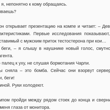
у я, непонятно к кому обращаясь.
риваешь?
 он открывает презентацию на компе и читает: – Де
актеристиками. Первые исследования показывают,
ставимый с мужским приток тестостерона при кои…
беги, – я слышу в наушнике новый голос, смутн
агента.
 палец к уху, не слушая бормотания Чарли.
ы сняла – это бомба. Сейчас они взорвут сервер
и, беги!
иной. Руки холодеют.
мпом пройди между рядом стоек до конца и сверни
меня глаза от монитора.