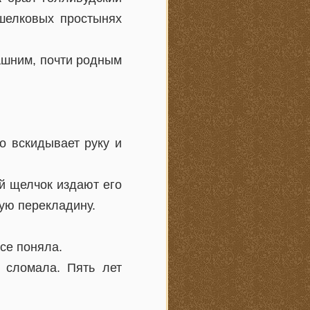
 шелковых простынях
машним, почти родным
о вскидывает руку и
й щелчок издают его
ую перекладину.
се поняла.
 сломала. Пять лет