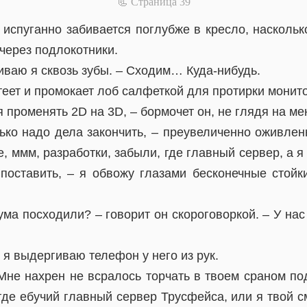
📃 Cтраница 39
н испуганно забивается поглубже в кресло, наскольк
ерез подлокотники.
ваю я сквозь зубы. – Сходим… Куда-нибудь.
еет и промокает лоб салфеткой для протирки монит
я променять 2D на 3D, – бормочет он, не глядя на ме
ько надо дела закончить, – преувеличенно оживленн
, ммм, разработки, забыли, где главный сервер, а я
поставить, – я обвожу глазами бесконечные стойк
 ума посходили? – говорит он скороговоркой. – У нас
 я выдергиваю телефон у него из рук.
Мне нахрен не всралось торчать в твоем сраном по
где ебучий главный сервер Трусфейса, или я твой 