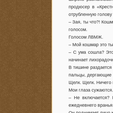
продюсер в «Крестн
отрубленную голову 
– Зая, ты что?! Кош
голосом.
Голосом ЛВМЖ.
– Мой кошмар это т
– С ума сошла? Это
начинает лихорадоч
В тишине раздается
пальцы, дергающие 
Щелк. Щелк. Ничего 
Мои глаза сужаются.
– Не включается? 
ежедневнего вранья
Он поднимает лицо к