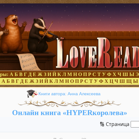
оры:
А
Б
В
Г
Д
Е
Ж
З
И
Й
К
Л
М
Н
О
П
Р
С
Т
У
Ф
Х
Ч
Ш
Ы
Э
:
А
Б
В
Г
Д
Е
Ж
З
И
Й
К
Л
М
Н
О
П
Р
С
Т
У
Ф
Х
Ц
Ч
Ш
Щ
Ы
Книги автора: Анна Алексеева
Онлайн книга «HYPERкоролева»
🔢 Страница