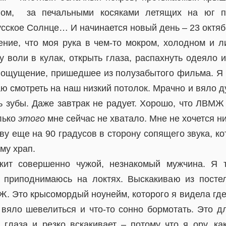
гом, за печальными косяками летящих на юг пт
сское Солнце… И начинается новый день – 23 октяб
ние, что моя рука в чем-то мокром, холодном и л
у воли в кулак, открыть глаза, распахнуть одеяло и
е ощущение, пришедшее из полузабытого фильма. Я
ю смотреть на наш низкий потолок. Мрачно и вяло д
ь зубы. Даже завтрак не радует. Хорошо, что ЛВМЖ 
лько
этого
мне сейчас не хватало. Мне не хочется ни
ву еще на 90 градусов в сторону сопящего звука, к
му храп.
ит совершенно чужой, незнакомый мужчина. Я 
о приподнимаюсь на локтях. Выскакиваю из посте
. Это крысомордый ноунейм, которого я видела где
 вяло шевелиться и что-то сонно бормотать. Это дл
 глаза и резко вскакивает – потому что я ору, ка