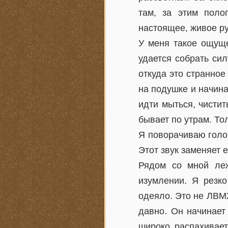
там, за этим поло
настоящее, живое ру
У меня такое ощуще
удается собрать сил
откуда это странно
на подушке и начина
идти мыться, чистит
бывает по утрам. То
Я поворачиваю голо
Этот звук заменяет е
Рядом со мной леж
изумлении. Я резк
одеяло. Это не ЛВМЖ
давно. Он начинает
широко распахивает