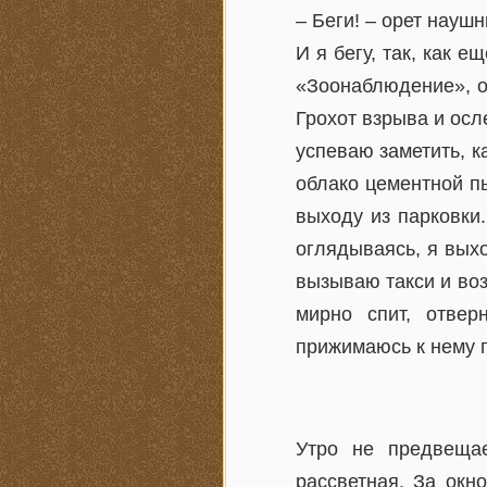
– Беги! – орет наушн
И я бегу, так, как 
«Зоонаблюдение», о
Грохот взрыва и осл
успеваю заметить, к
облако цементной п
выходу из парковки
оглядываясь, я выхо
вызываю такси и во
мирно спит, отве
прижимаюсь к нему 
Утро не предвещае
рассветная. За окн