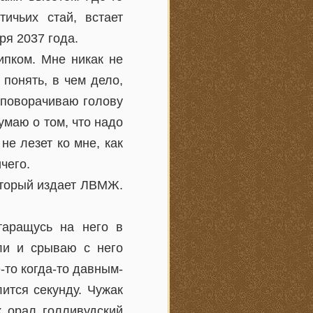
ичьих стай, встает
ря 2037 года.
ипком. Мне никак не
 понять, в чем дело,
 поворачиваю голову
умаю о том, что надо
не лезет ко мне, как
чего.
оторый издает ЛВМЖ.
таращусь на него в
ли и срываю с него
-то когда-то давным-
ится секунду. Чужак
к орал голливудский