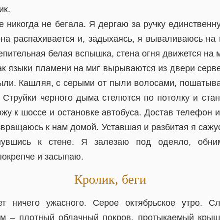
ик.
еще никогда не бегала. Я дергаю за ручку единствен
на распахивается и, задыхаясь, я вываливаюсь на 
епительная белая вспышка, стена огня движется на 
ак языки пламени на миг вырываются из двери серве
ыли. Кашляя, с серыми от пыли волосами, пошатыва
. Струйки черного дыма стелются по потолку и стан
жу к шоссе и остановке автобуса. Достав телефон и
звращаюсь к нам домой. Уставшая и разбитая я сажу
рнувшись к стене. Я залезаю под одеяло, обни
покрепче и засыпаю.
Кролик, беги
т ничего ужасного. Серое октябрьское утро. С
ом – плотный облачный покров, протыкаемый крыш