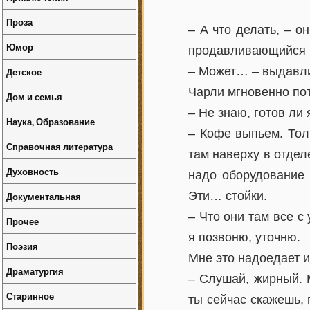
Проза
– А что делать, – о
Юмор
продавливающийся ч
– Может… – выдавли
Детское
Чарли мгновенно пот
Дом и семья
– Не знаю, готов ли 
Наука, Образование
– Кофе выпьем. Тол
Справочная литература
там наверху в отделе
Духовность
надо оборудование 
Эти… стойки.
Документальная
– Что они там все с
Прочее
я позвоню, уточню.
Поэзия
Мне это надоедает и
Драматургия
– Слушай, жирный. 
Старинное
ты сейчас скажешь, 