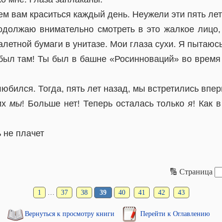
ем вам краситься каждый день. Неужели эти пять лет
одолжаю внимательно смотреть в это жалкое лицо
уалетной бумаги в унитазе. Мои глаза сухи. Я пытаюс
был там! Ты был в башне «Росинноваций» во время н
любился. Тогда, пять лет назад, мы встретились впе
их
мы
! Больше нет! Теперь осталась только
я
! Как 
ь не плачет
🔢 Страница
1
…
37
38
39
40
41
42
43
Вернуться к просмотру книги
Перейти к Оглавлению