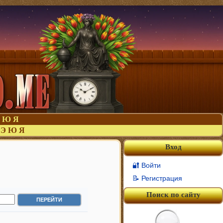
Ю
Я
Э
Ю
Я
Вход
🔐 Войти
📝 Регистрация
Поиск по сайту