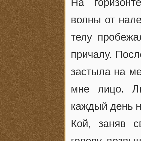
На горизонт
волны от нале
телу пробежа
причалу. Посл
застыла на ме
мне лицо. Л
каждый день 
Кой, заняв 
голову возвыш