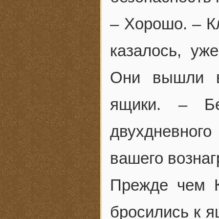
– Хорошо. – К
казалось, уж
Они вышли в
ящики. – Б
двухдневног
вашего вознаг
Прежде чем К
бросились к я