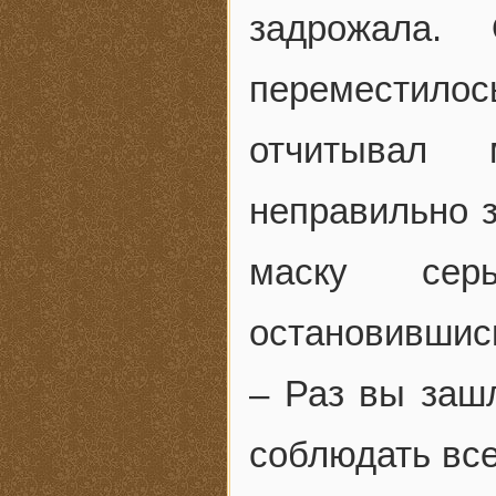
задрожала.
переместилос
отчитывал 
неправильно з
маску сер
остановившись
– Раз вы зашл
соблюдать все