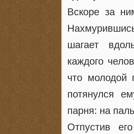
Вскоре за ни
Нахмурившись
шагает вдол
каждого челов
что молодой 
потянулся е
парня: на пал
Отпустив ег