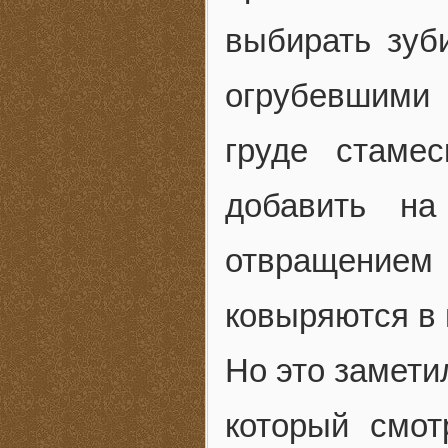
выбирать зуб
огрубевшими 
груде стаме
добавить н
отвращени
ковыряются в 
Но это замети
который смо