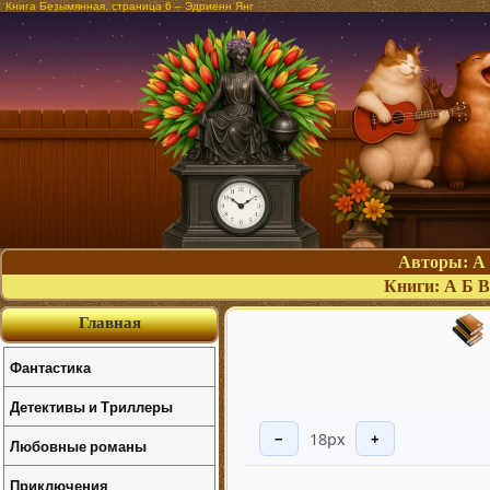
Книга Безымянная, страница 6 – Эдриенн Янг
Авторы:
А
Книги:
А
Б
В
Главная
Фантастика
Детективы и Триллеры
18px
−
+
Любовные романы
Приключения