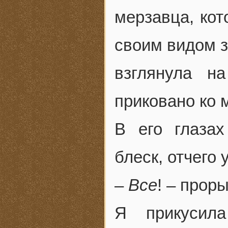
мерзавца, кот
своим видом за
взглянула н
приковано ко 
В его глаза
блеск, отчего 
–
Все
! – прор
Я прикусил