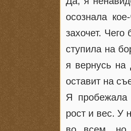
Да, я ненавид
осознала кое-
захочет. Чего 
ступила на бо
я вернусь на
оставит на съ
Я пробежала 
рост и вес. У
во всем, но