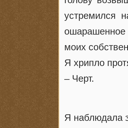
устремился н
ошарашенное 
моих собствен
Я хрипло прот
– Черт.
Я наблюдала з