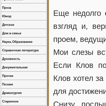
Проза
Еще недолго 
Юмор
взгляд и, ве
Детское
Дом и семья
проем, ведущи
Наука, Образование
Справочная литература
Мои слезы вс
Духовность
Если Клов по
Документальная
Прочее
Клов хотел за
Поэзия
для достижени
Драматургия
Старинное
Снизу послы