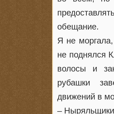
предоставлят
обещание.
Я не моргала,
не поднялся К
волосы и за
рубашки за
движений в мо
– Ныряльщики!