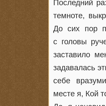
Последний раз
темноте, вык
До сих пор п
с головы руч
заставило ме
задавалась эт
себе вразум
месте я, Кой 