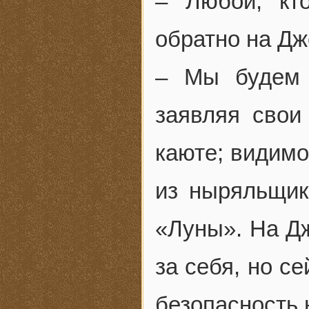
– Любой, кт
обратно на Д
– Мы будем 
заявляя свои
каюте; видимо
из ныряльщик
«Луны». На Д
за себя, но с
безопасность 