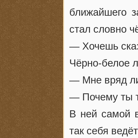
ближайшего з
стал словно ч
— Хочешь сказ
Чёрно-белое л
— Мне вряд ли
— Почему ты т
В ней самой 
так себя ведёт