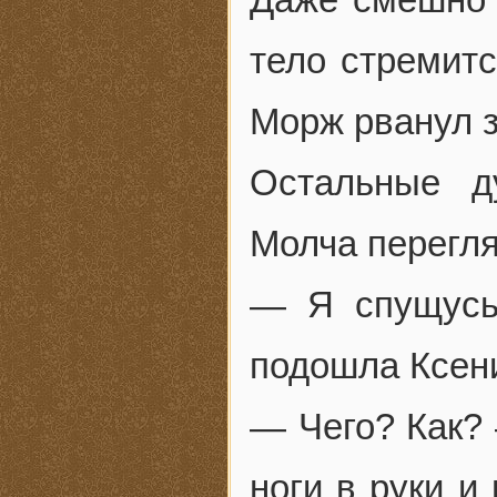
тело стремитс
Морж рванул з
Остальные д
Молча перегл
— Я спущусь
подошла Ксен
— Чего? Как?
ноги в руки и