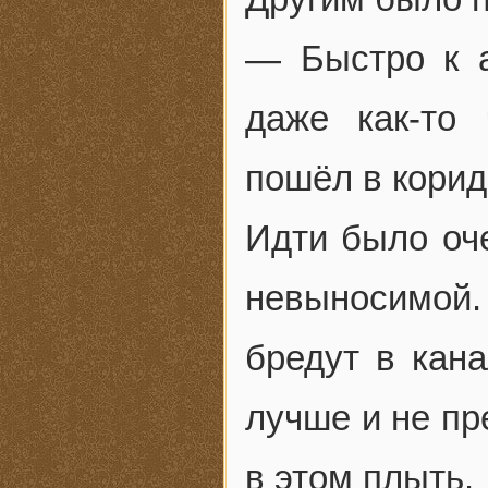
— Быстро к а
даже как-то 
пошёл в корид
Идти было оч
невыносимой. 
бредут в кана
лучше и не пр
в этом плыть.