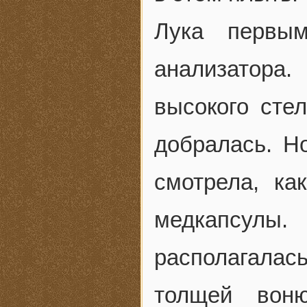
Лука первы
анализатора
высокого сте
добралась. Н
смотрела, ка
медкапсулы
располагалас
толщей воню