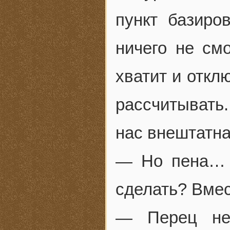
пункт базиро
ничего не смо
хватит и откл
рассчитывать
нас внештатна
— Но пена… м
сделать? Вмес
— Перец нег