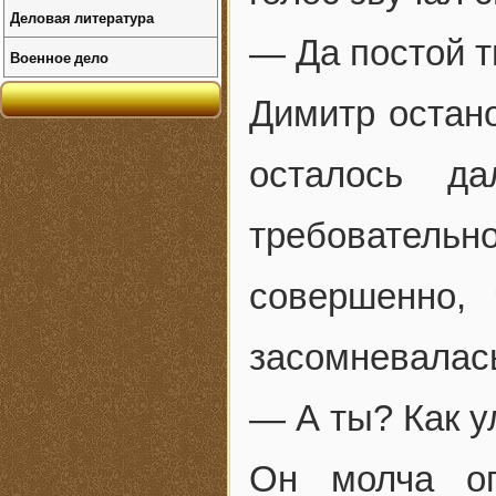
Деловая литература
— Да постой т
Военное дело
Димитр остан
осталось д
требовательн
совершенно,
засомневалась
— А ты? Как у
Он молча оп