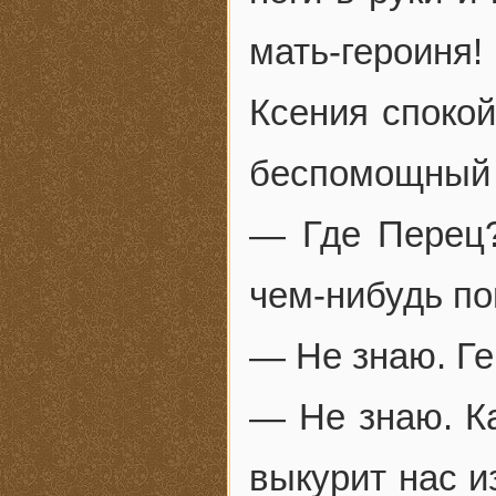
мать-героиня!
Ксения спокой
беспомощный 
— Где Перец
чем-нибудь п
— Не знаю. Ге
— Не знаю. Ка
выкурит нас и