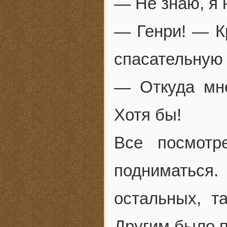
— Не знаю, я 
— Генри! — Кр
спасательную 
— Откуда мне
Хотя бы!
Все посмотр
подниматьс
остальных, т
Другим было п