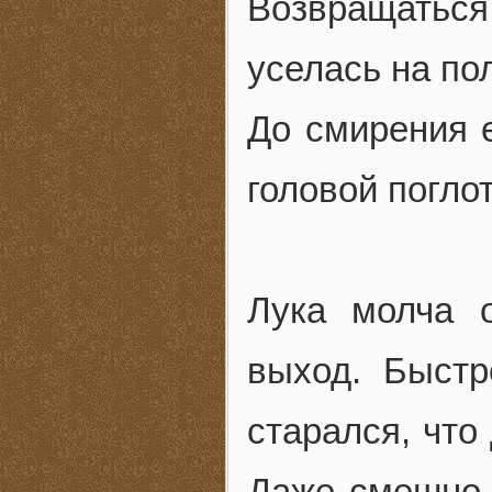
Возвращатьс
уселась на по
До смирения е
головой погло
Лука молча 
выход. Быстр
старался, что
Даже смешно 