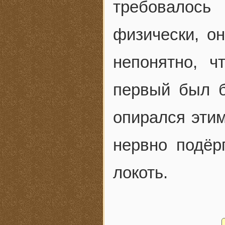
требовалось
физически, о
непонятно, ч
первый был б
опирался этим
нервно подёр
локоть.