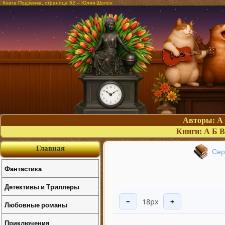
Книга Подземка, страница 52 – Юлия Шолох
Авторы:
А
Книги:
А
Б
В
Главная
Сер
Фантастика
Детективы и Триллеры
18px
−
+
Любовные романы
Приключения