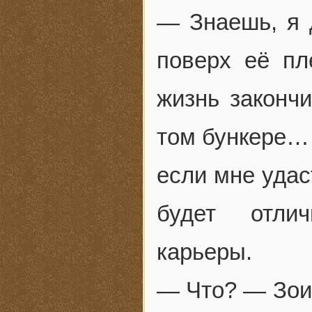
— Знаешь, я 
поверх её пл
жизнь закончи
том бункере… 
если мне удас
будет отли
карьеры.
— Что? — Зои 