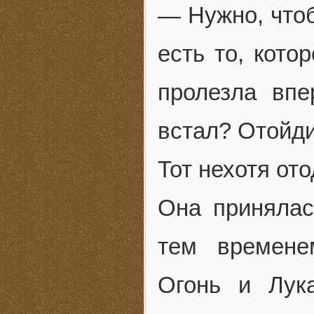
— Нужно, что
есть то, кото
пролезла впе
встал? Отойди
Тот нехотя от
Она принялас
тем времене
Огонь и Лук