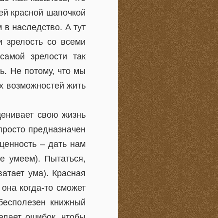
ей красной шапочкой
 в наследство. А тут
и зрелость со всеми
самой зрелости так
ь. Не потому, что мы
их возможностей жить
ценивает свою жизнь
просто предназначен
 ценность – дать нам
е умеем). Пытаться,
атает ума). Красная
она когда-то сможет
бесполезен книжный
елает ошибок, чтобы