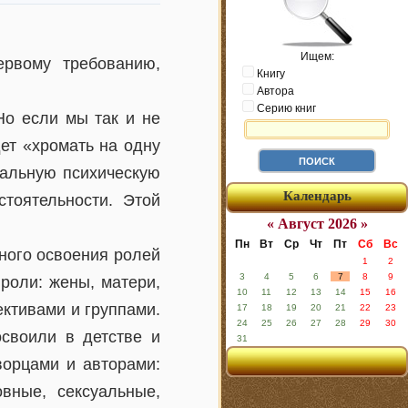
Ищем:
рвому требованию,
Книгу
Автора
Серию книг
Но если мы так и не
ет «хромать на одну
сальную психическую
Календарь
тоятельности. Этой
« Август 2026 »
Пн
Вт
Ср
Чт
Пт
Сб
Вс
вного освоения ролей
1
2
3
4
5
6
7
8
9
роли: жены, матери,
10
11
12
13
14
15
16
ктивами и группами.
17
18
19
20
21
22
23
24
25
26
27
28
29
30
освоили в детстве и
31
ворцами и авторами:
вные, сексуальные,