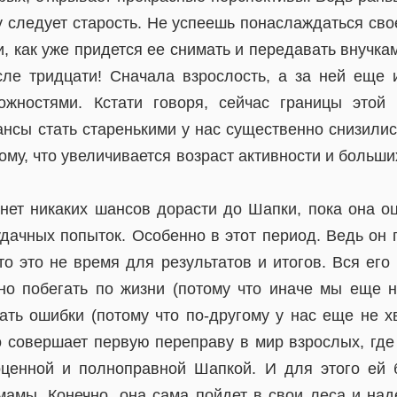
у следует старость. Не успеешь понаслаждаться сво
, как уже придется ее снимать и передавать внучкам
сле тридцати! Сначала взрослость, а за ней еще 
ожностями. Кстати говоря, сейчас границы этой 
нсы стать старенькими у нас существенно снизилис
ому, что увеличивается возраст активности и больш
нет никаких шансов дорасти до Шапки, пока она о
удачных попыток. Особенно в этот период. Ведь он 
то это не время для результатов и итогов. Вся его
но побегать по жизни (потому что иначе мы еще н
ать ошибки (потому что по-другому у нас еще не хв
 совершает первую переправу в мир взрослых, где 
оценной и полноправной Шапкой. И для этого ей 
мамы. Конечно, она сама пойдет в свои леса и над