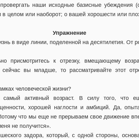
опровергать наши исходные базисные убеждения (
и в целом или наоборот; о вашей хорошести или пло
Упражнение
знь в виде линии, поделенной на десятилетия. От 
но присмотритесь к отрезку, вмещающему возр
и сейчас вы младше, то рассматривайте этот отр
рамках человеческой жизни?
о самый активный возраст. В силу того, что е
щенности, хорошей наглости и амбиций. Да, опыт
. Потому что мы еще не прерываем свое движение вп
меня не получится».
еского задора, который, с одной стороны, основ