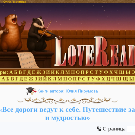
8 – Юлия Пирумова
оры:
А
Б
В
Г
Д
Е
Ж
З
И
Й
К
Л
М
Н
О
П
Р
С
Т
У
Ф
Х
Ч
Ш
Ы
Э
:
А
Б
В
Г
Д
Е
Ж
З
И
Й
К
Л
М
Н
О
П
Р
С
Т
У
Ф
Х
Ц
Ч
Ш
Щ
Ы
Книги автора: Юлия Пирумова
Все дороги ведут к себе. Путешествие з
и мудростью»
🔢 Страница