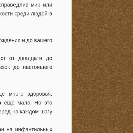
справедлив мир или
хости среди людей в
рождения и до вашего
аст от двадцати до
езок до настоящего
ще много здоровья,
а еще мало. Но это
еред на каждом шагу
ан на инфантильных