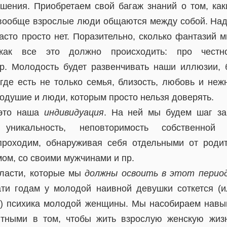
шения. Приобретаем свой багаж знаний о том, ка
к вообще взрослые люди общаются между собой. Над
асто просто нет. Поразительно, сколько фантазий 
как все это должно происходить: про честнос
р. Молодость будет развенчивать наши иллюзии, 
где есть не только семья, близость, любовь и неж
одушие и люди, которым просто нельзя доверять.
 это наша
индивидуация
. На ней мы будем шаг за
, уникальность, неповторимость собственной
роходим, обнаруживая себя отдельными от родите
ом, со своими мужчинами и пр.
бласти, которые мы
должны освоить в этот перио
ати годам у молодой наивной девушки соткется (и
я) психика молодой женщины. Мы насобираем навы
нтными в том, чтобы жить взрослую женскую жизн