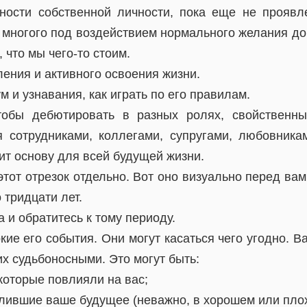
ности собственной личности, пока еще не проявл
 многого под воздействием нормального желания док
 что мы чего-то стоим.
ения и активного освоения жизни.
м и узнавания, как играть по его правилам.
тобы дебютировать в разных ролях, свойствен
 сотрудниками, коллегами, супругами, любовника
ит основу для всей будущей жизни.
этот отрезок отдельно. Вот оно визуально перед вам
 тридцати лет.
а и обратитесь к тому периоду.
ие его события. Они могут касаться чего угодно. Ва
их судьбоносными. Это могут быть:
 которые повлияли на вас;
елившие ваше будущее (неважно, в хорошем или пло