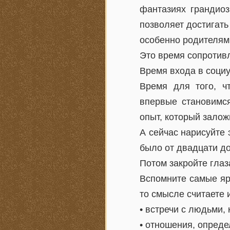
фантазиях грандиоз
позволяет достигать
особенно родителям,
Это время сопротивл
Время входа в социу
Время для того, ч
впервые становимся
опыт, который залож
А сейчас нарисуйте 
было от двадцати до
Потом закройте глаз
Вспомните самые ярк
то смысле считаете 
• встречи с людьми,
• отношения, опред