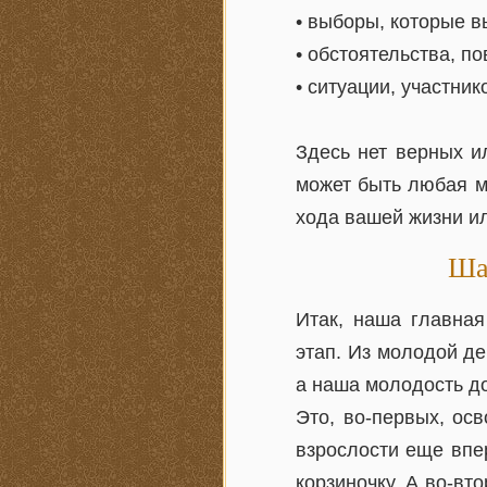
• выборы, которые в
• обстоятельства, п
• ситуации, участник
Здесь нет верных и
может быть любая м
хода вашей жизни ил
Ша
Итак, наша главная
этап. Из молодой д
а наша молодость д
Это, во-первых, ос
взрослости еще впе
корзиночку. А во-вт