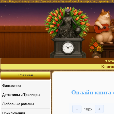
Книга Все дороги ведут к себе. Путешествие за женской силой и мудростью, страница 1
Авт
Книги
Главная
Фантастика
Онлайн книга «
Детективы и Триллеры
Любовные романы
18px
−
+
Приключения