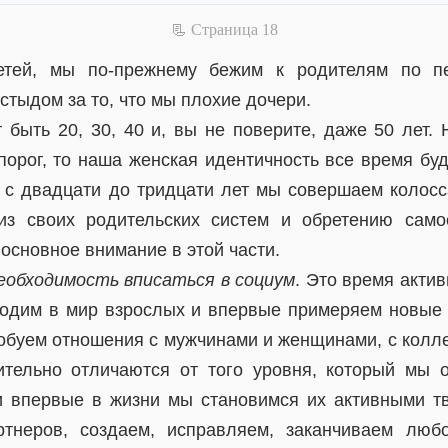
📃 Cтраница 18
етей, мы по-прежнему бежим к родителям по пе
стыдом за то, что мы плохие дочери.
 быть 20, 30, 40 и, вы не поверите, даже 50 лет. 
порог, то наша женская идентичность все время буд
аз с двадцати до тридцати лет мы совершаем колос
из своих родительских систем и обретению самос
основное внимание в этой части.
еобходимость вписаться в социум
. Это время акти
одим в мир взрослых и впервые примеряем новые 
робуем отношения с мужчинами и женщинами, с колле
тельно отличаются от того уровня, который мы 
и впервые в жизни мы становимся их активными т
тнеров, создаем, исправляем, заканчиваем любо