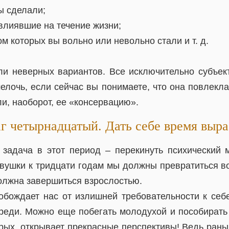
ы сделали;
овлиявшие на течение жизни;
ом которых вы вольно или невольно стали и т. д.
ли неверных вариантов. Все исключительно субъек
елочь, если сейчас вы понимаете, что она повлекла
и, наоборот, ее «консервацию».
г четырнадцатый. Дать себе время выра
 задача в этот период – перекинуть психический
евушки к тридцати годам мы должны превратиться в
олжна завершиться взрослостью.
вобождает нас от излишней требовательности к себе
реди. Можно еще побегать молодухой и пособирать
орых, открывает прекрасные перспективы! Ведь рань