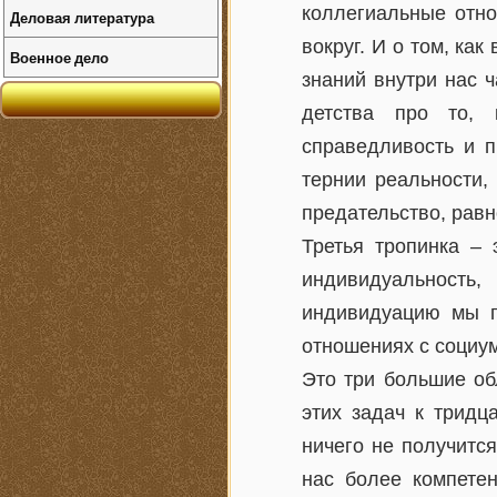
коллегиальные отно
Деловая литература
вокруг. И о том, ка
Военное дело
знаний внутри нас ч
детства про то, 
справедливость и п
тернии реальности, 
предательство, равн
Третья тропинка –
индивидуальность
индивидуацию мы п
отношениях с социум
Это три большие о
этих задач к тридц
ничего не получитс
нас более компете