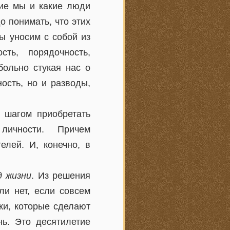
кие мы и какие люди
о понимать, что этих
мы уносим с собой из
ть, порядочность,
больно стукая нас о
ность, но и разводы,
 шагом приобретать
 личности. Причем
лей. И, конечно, в
д жизни
. Из решения
ли нет, если совсем
ки, которые сделают
ь. Это десятилетие