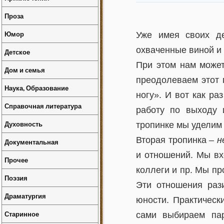
Проза
Юмор
Уже имея своих д
охваченные виной и 
Детское
При этом нам может
Дом и семья
преодолеваем этот 
Наука, Образование
ногу». И вот как р
Справочная литература
работу по выходу 
Духовность
тропинке мы уделим 
Вторая тропинка –
н
Документальная
и отношений. Мы вх
Прочее
коллеги и пр. Мы п
Поэзия
Эти отношения рази
Драматургия
юности. Практическ
Старинное
сами выбираем пар