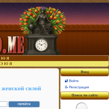
Ю
Я
Э
Ю
Я
Вход
🔐 Войти
а женской силой
📝 Регистрация
Поиск по сайту