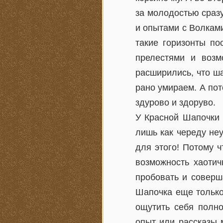
за молодостью сраз
и опытами с Волками
такие горизонты по
прелестями и возм
расширились, что ша
рано умираем. А пот
здурово и здоруво.
У Красной Шапочки 
лишь как череду не
для этого! Потому ч
возможность хаотич
пробовать и соверш
Шапочка еще только
ощутить себя полн
опыт или рассказы 