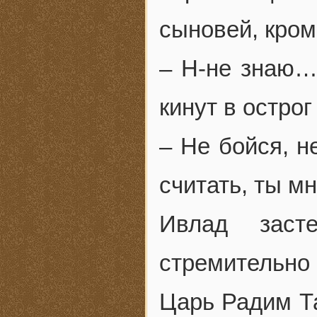
сыновей, кро
– Н-не знаю…
кинут в острог
– Не бойся, н
считать, ты мн
Ивлад заст
стремительно 
Царь Радим Та