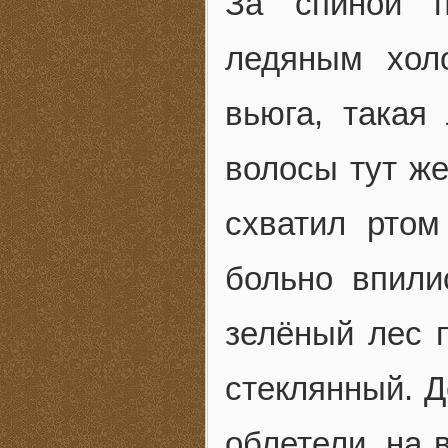
За спиной п
ледяным хол
вьюга, такая
волосы тут ж
схватил ртом
больно впили
зелёный лес п
стеклянный. Д
облетели, на 