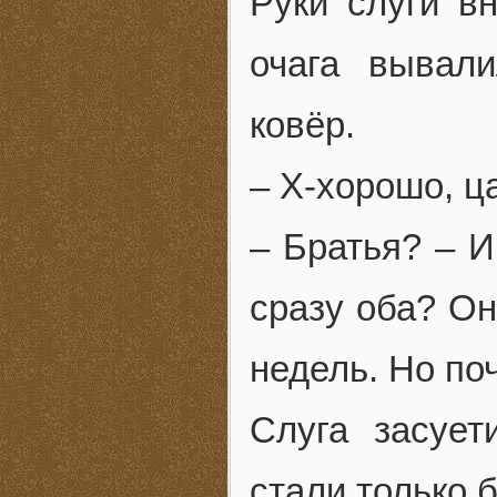
Руки слуги вн
очага вывали
ковёр.
– Х-хорошо, ц
– Братья? – И
сразу оба? Он
недель. Но по
Слуга засует
стали только 