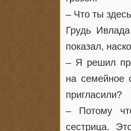
– Что ты здес
Грудь Ивлада
показал, наско
– Я решил про
на семейное 
пригласили?
– Потому ч
сестрица. Эт