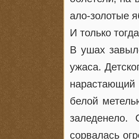
ало-золотые я
И только тогд
В ушах завыло
ужаса. Детско
нарастающий 
белой метелью
заледенело.
сорвалась огр