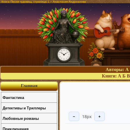
Книга Песня чудовищ, страница 1 – Анастасия Андрианова
Авторы:
А
Книги:
А
Б
В
Главная
Фантастика
Детективы и Триллеры
18px
−
+
Любовные романы
Приключения