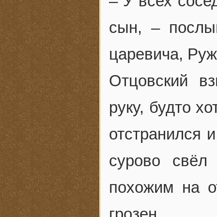
– У всех сосе
сын, – послы
царевича, Руж
Отцовский вз
руку, будто х
отстранился и
сурово свёл
похожим на о
грозен.