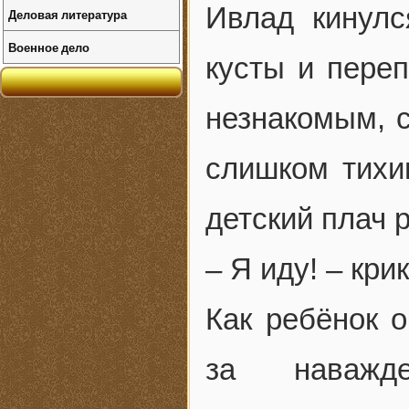
Ивлад кинулс
Деловая литература
Военное дело
кусты и пере
незнакомым, 
слишком тихи
детский плач 
– Я иду! – кри
Как ребёнок 
за наважд