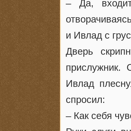
– Да, входи
отворачиваясь
и Ивлад с грус
Дверь скрип
прислужник. 
Ивлад плесну
спросил:
– Как себя чув