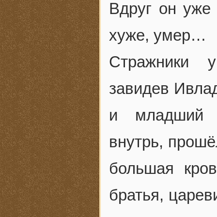
Вдруг он уже 
хуже, умер…
Стражники у
завидев Ивлад
и младший ц
внутрь, прошё
большая кро
братья, царев