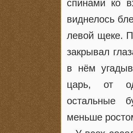
спинами ко в
виднелось бле
левой щеке. П
закрывал глаз
в нём угадыв
царь, от од
остальные б
меньше росто