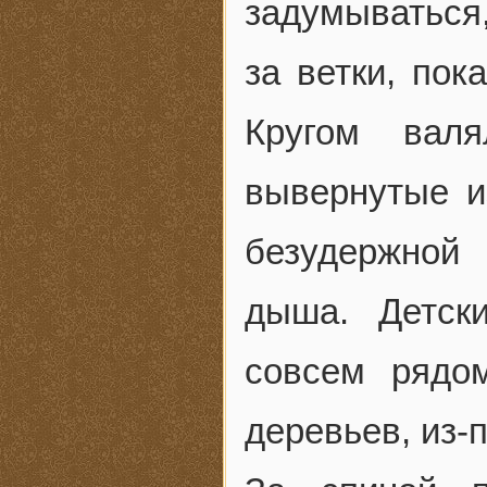
задумываться,
за ветки, пок
Кругом вал
вывернутые и
безудержной 
дыша. Детск
совсем рядом
деревьев, из-п