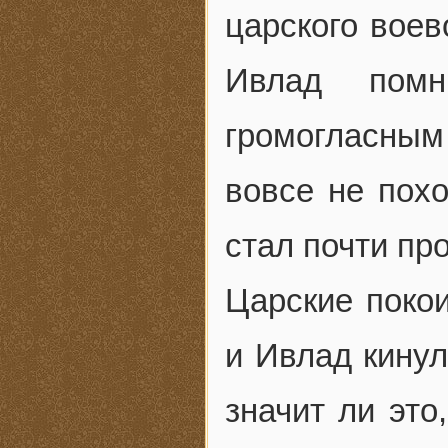
царского воев
Ивлад помн
громогласным
вовсе не похо
стал почти пр
Царские покои
и Ивлад кинул
значит ли это