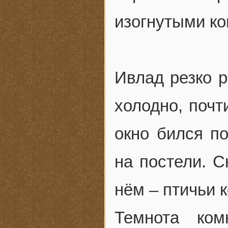
изогнутыми ко
Ивлад резко р
холодно, почт
окно бился п
на постели. С
нём – птичьи к
Темнота ком