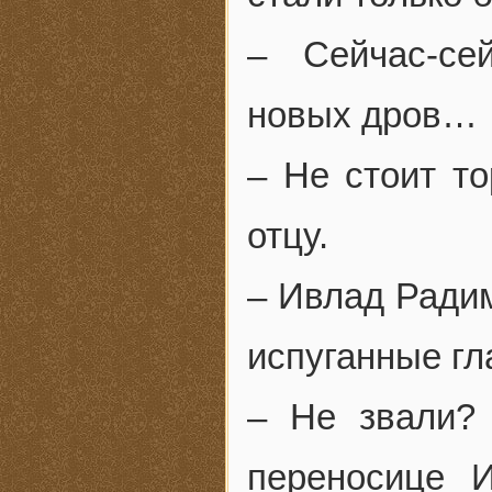
– Сейчас-се
новых дров…
– Не стоит то
отцу.
– Ивлад Ради
испуганные гл
– Не звали?
переносице 