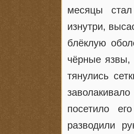
месяцы стал
изнутри, выса
блёклую обол
чёрные язвы,
тянулись сет
заволакивало
посетило ег
разводили ру