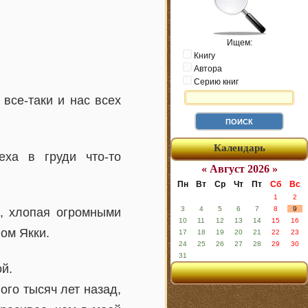
Ищем:
Книгу
Автора
Серию книг
все-таки и нас всех
Календарь
ха в груди что-то
« Август 2026 »
Пн
Вт
Ср
Чт
Пт
Сб
Вс
1
2
3
4
5
6
7
8
9
и, хлопая огромными
10
11
12
13
14
15
16
лом Якки.
17
18
19
20
21
22
23
24
25
26
27
28
29
30
31
й.
ого тысяч лет назад,