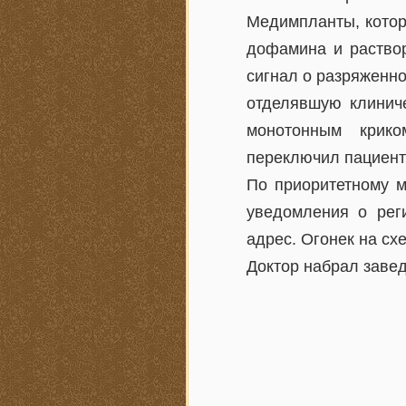
Медимпланты, котор
дофамина и раствор
сигнал о разряженно
отделявшую клинич
монотонным крико
переключил пациент
По приоритетному м
уведомления о рег
адрес. Огонек на сх
Доктор набрал заве