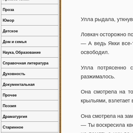
Проза
Улла рыдала, уткну
Юмор
Детское
Ловкач осторожно по
Дом и семья
— А ведь Якки все-
Наука, Образование
освободил.
Справочная литература
Улла потрясенно 
Духовность
разжималось.
Документальная
Она смотрела на то
Прочее
крыльями, взлетает 
Поэзия
Она смотрела на за
Драматургия
— Ты воскресила кве
Старинное