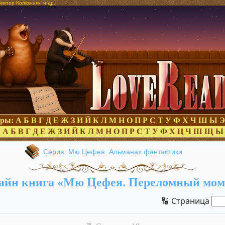
иктор Колюжняк, и др.
оры:
А
Б
В
Г
Д
Е
Ж
З
И
Й
К
Л
М
Н
О
П
Р
С
Т
У
Ф
Х
Ч
Ш
Ы
Э
:
А
Б
В
Г
Д
Е
Ж
З
И
Й
К
Л
М
Н
О
П
Р
С
Т
У
Ф
Х
Ц
Ч
Ш
Щ
Ы
Серия: Мю Цефея. Альманах фантастики
айн книга «Мю Цефея. Переломный мом
🔢 Страница