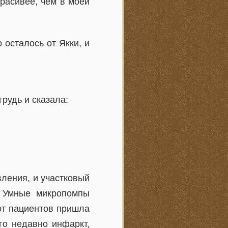
расивее, чем в моей
 осталось от Якки, и
рудь и сказала:
ления, и участковый
. Умные микропомпы
от пациентов пришла
го недавно инфаркт,