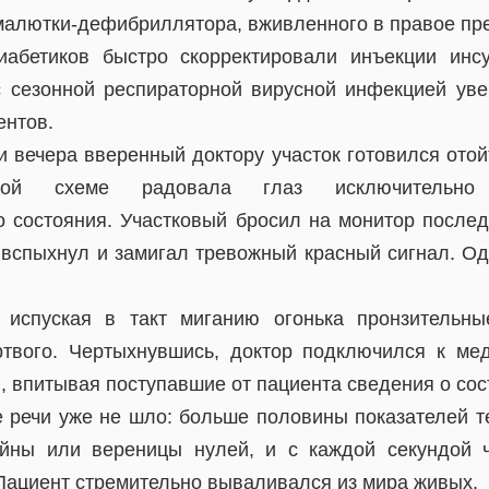
малютки-дефибриллятора, вживленного в правое пр
иабетиков быстро скорректировали инъекции инс
 сезонной респираторной вирусной инфекцией ув
ентов.
 вечера вверенный доктору участок готовился отой
ской схеме радовала глаз исключительно
о состояния. Участковый бросил на монитор последн
 вспыхнул и замигал тревожный красный сигнал. О
 испуская в такт миганию огонька пронзительны
твого. Чертыхнувшись, доктор подключился к ме
 впитывая поступавшие от пациента сведения о сос
е речи уже не шло: больше половины показателей 
йны или вереницы нулей, и с каждой секундой 
 Пациент стремительно вываливался из мира живых.