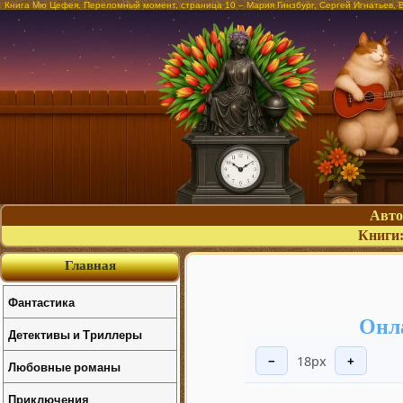
Книга Мю Цефея. Переломный момент, страница 10 – Мария Гинзбург, Сергей Игнатьев, В
Авт
Книги
Главная
Фантастика
Онл
Детективы и Триллеры
18px
−
+
Любовные романы
Приключения