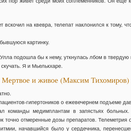
 сих пор живет среди моих соплеменников. Он еще к
т вскочил на квевра, телепат наклонился к тому, что
сбывшуюся картинку.
Улла подошла бы к нему, уткнулась лбом в твердую г
скучать. Я и Мьелькхаре.
Мертвое и живое (Максим Тихомиров)
атно.
пациентов-гипертоников о ежевечернем подъеме дав
ал команды медимплантам в запястьях больных
ок точно отмеренные дозы препаратов. Телеметрия 
ритмии, начавшийся было у сердечника, перенесше