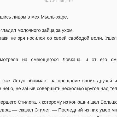
📃 Cтраница 10
вшись лицом в мех Мьелькхаре.
гладил молочного зайца за ухом.
таки не зря носился со своей свободой воли. Ушел 
смотрела на смеющегося Ловкача, и от его сме
, как Летун обнимает на прощание своих друзей 
в небо, не забыв совершить несколько кругов над те
мершего Стилета, к которому из конюшни шел Большо
вра, — сказал Стилет. — Последний из них умер мн