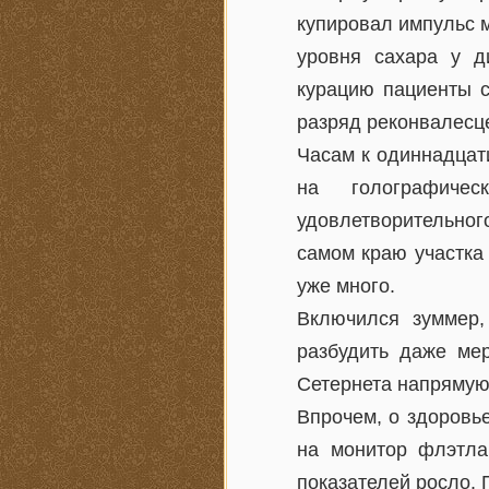
купировал импульс 
уровня сахара у д
курацию пациенты с
разряд реконвалесц
Часам к одиннадцати
на голографиче
удовлетворительног
самом краю участка
уже много.
Включился зуммер,
разбудить даже мер
Сетернета напрямую,
Впрочем, о здоровь
на монитор флэтла
показателей росло.