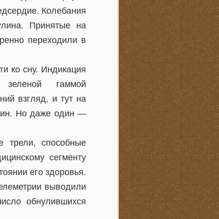
едсердие. Колебания
улина. Принятые на
еренно переходили в
ти ко сну. Индикация
 зеленой гаммой
ий взгляд, и тут на
дин. Но даже один —
е трели, способные
дицинскому сегменту
тоянии его здоровья.
телеметрии выводили
число обнулившихся