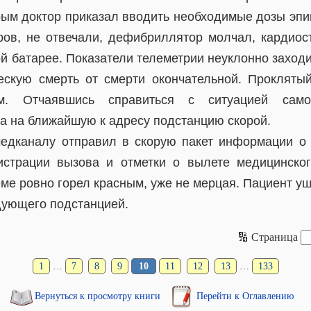
ым доктор приказал вводить необходимые дозы эпи
ов, не отвечали, дефибриллятор молчал, кардио
й батарее. Показатели телеметрии неуклонно заходи
ескую смерть от смерти окончательной. Прокляты
м. Отчаявшись справиться с ситуацией самос
а на ближайшую к адресу подстанцию скорой.
едканалу отправил в скорую пакет информации о
истрации вызова и отметки о вылете медицинско
еме ровно горел красным, уже не мерцая. Пациент уше
дующего подстанцией.
🔢 Страница
1
…
7
8
9
10
11
12
13
…
133
Вернуться к просмотру книги
Перейти к Оглавлению