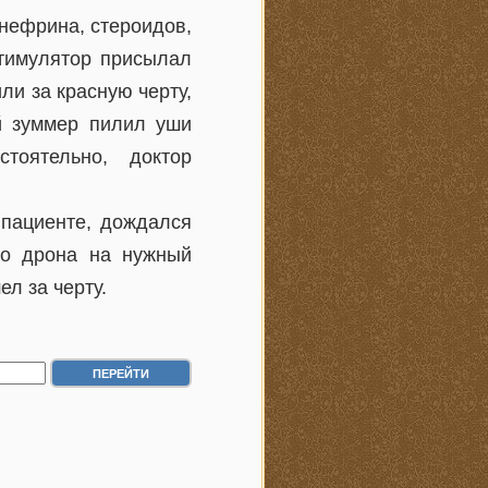
нефрина, стероидов,
стимулятор присылал
ли за красную черту,
й зуммер пилил уши
тоятельно, доктор
 пациенте, дождался
го дрона на нужный
л за черту.