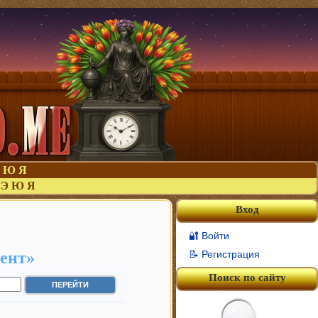
Ю
Я
Э
Ю
Я
Вход
🔐 Войти
ент»
📝 Регистрация
Поиск по сайту