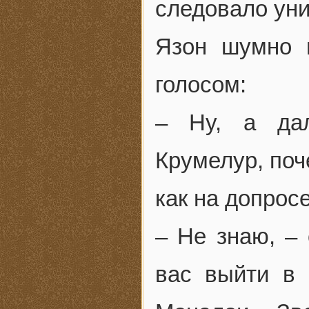
следовало уни
Язон шумно 
голосом:
– Ну, а дал
Крумелур, поч
как на допрос
– Не знаю, – 
вас выйти в 