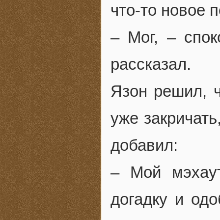
что-то новое п
– Мог, – спо
рассказал.
Язон решил, ч
уже закричать
добавил:
– Мой мэхау
догадку и од