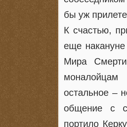
бы уж прилете
К счастью, пр
еще накануне
Мира Смерти
моналойцам 
остальное – 
общение с с
портило Керку