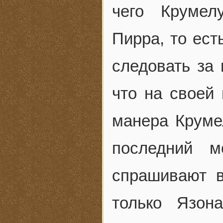
чего Крумел
Пирра, то ест
следовать за 
что на своей 
манера Круме
последний 
спрашивают в
только Язон