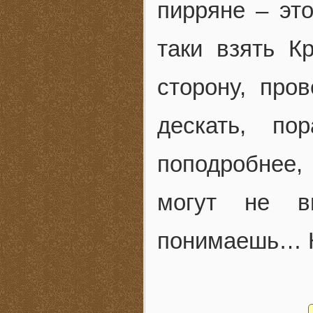
пирряне – эт
таки взять К
сторону, про
дескать, по
поподробнее, 
могут не в
понимаешь… К