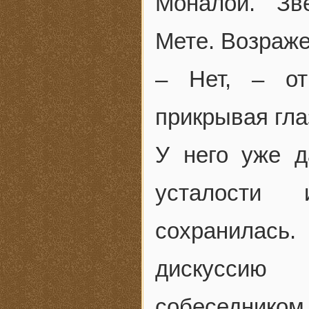
Моналои. Зв
Мете. Возраже
– Нет, – от
прикрывая гла
У него уже д
усталости 
сохранилась.
дискуссию
собеседником