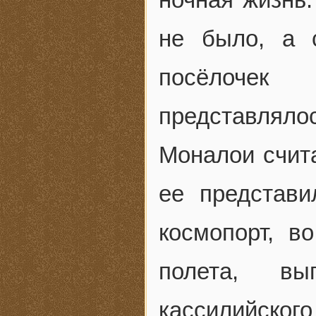
не было, а 
посёлочек
представлял
Моналои счита
ее представ
космопорт, в
полета, вы
кассилийского