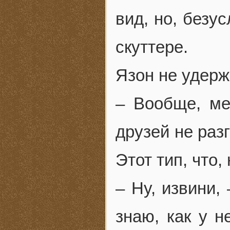
вид, но, безу
скуттере.
Язон не удерж
– Вообще, ме
друзей не раз
Этот тип, что,
– Ну, извини,
знаю, как у н