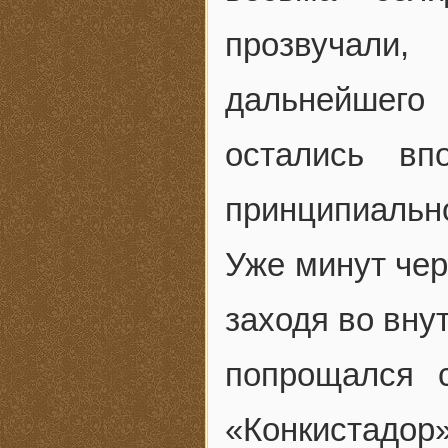
прозвучали,
дальнейшег
остались вп
принципиально
Уже минут чер
заходя во вну
попрощался 
«Конкистадор