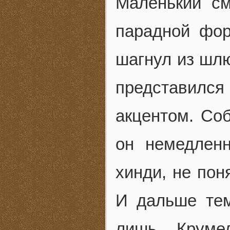
Маленький см
парадной фор
шагнул из шл
представился
акцентом. Со
он немедлен
хинди, не пон
И дальше те
лишь Крумел