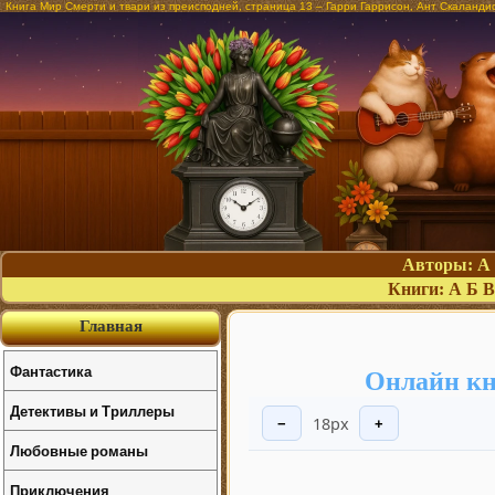
Книга Мир Смерти и твари из преисподней, страница 13 – Гарри Гаррисон, Ант Скаланди
Авторы:
А
Книги:
А
Б
В
Главная
Фантастика
Онлайн кн
Детективы и Триллеры
18px
−
+
Любовные романы
Приключения