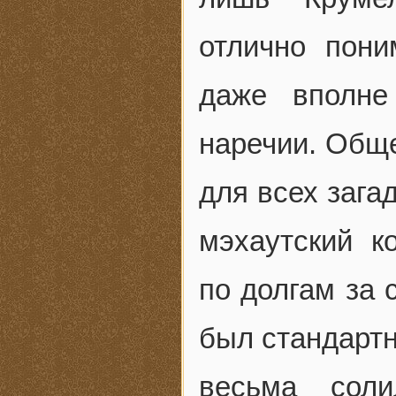
отлично пони
даже вполне
наречии. Обще
для всех зага
мэхаутский к
по долгам за 
был стандартн
весьма соли