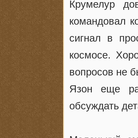
Крумелур до
командовал к
сигнал в про
космосе. Хор
вопросов не б
Язон еще ра
обсуждать дет