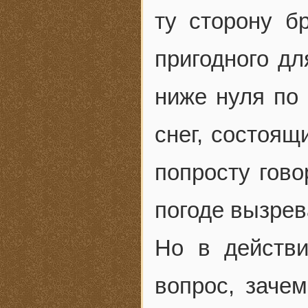
ту сторону б
пригодного дл
ниже нуля по
снег, состоящ
попросту гово
погоде вызре
Но в действ
вопрос, заче