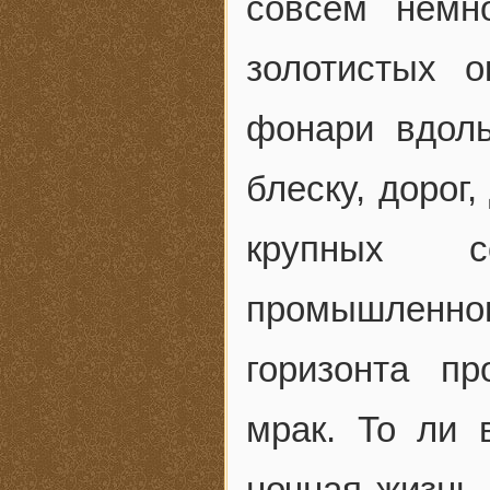
совсем немн
золотистых 
фонари вдоль
блеску, дорог
крупных со
промышленно
горизонта п
мрак. То ли 
ночная жизнь.