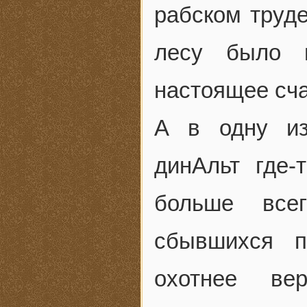
рабском труде
лесу было 
настоящее сча
А в одну из
динАльт где-
больше все
сбывшихся п
охотнее вер