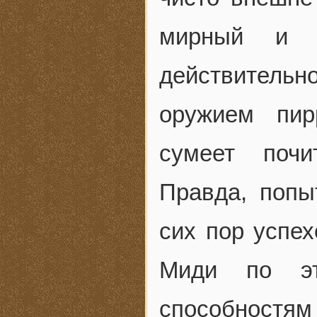
мирный и ц
действитель
оружием пир
сумеет поч
Правда, попы
сих пор успех
Миди по эт
способностям