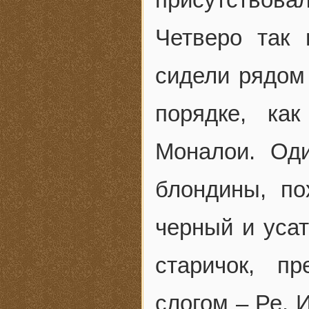
Четверо так
сидели рядом
порядке, ка
Моналои. Од
блондины, по
черный и усат
старичок, п
слогом – Ре. 