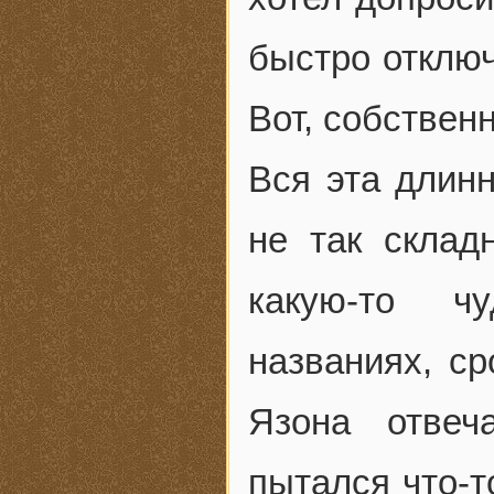
быстро отключ
Вот, собствен
Вся эта длин
не так склад
какую-то ч
названиях, с
Язона отвеч
пытался что-т