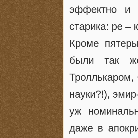
эффектно и 
старика: ре – 
Кроме пятер
были так ж
Троллькаром, 
науки?!), эми
уж номиналь
даже в апокр