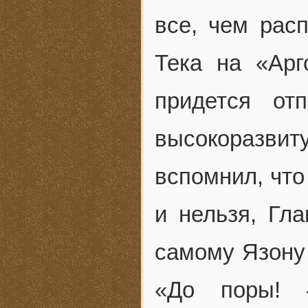
все, чем рас
Тека на «Арг
придется от
высокоразви
вспомнил, что
и нельзя, Гл
самому Язону 
«До поры! 