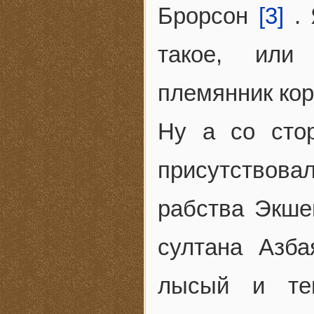
Брорсон
[3]
. 
такое, или
племянник кор
Ну а со сто
присутствова
рабства Экше
султана Азба
лысый и те