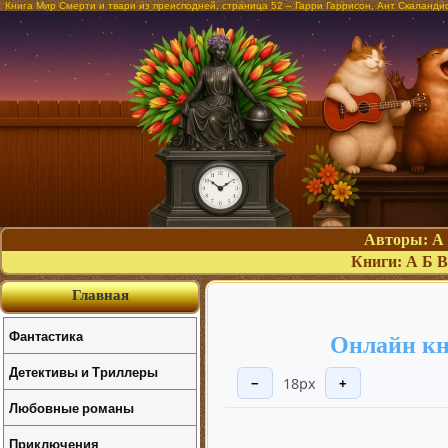
Книга Мир Смерти и твари из преисподней, страница 52 – Гарри Гаррисон, Ант Скаланди
Авторы:
А
Книги:
А
Б
В
Главная
Фантастика
Онлайн кн
Детективы и Триллеры
18px
−
+
Любовные романы
Приключения