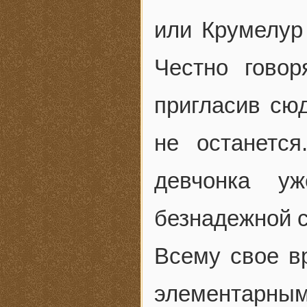
или Крумелур
Честно говор
пригласив сю
не останетс
девчонка у
безнадежной с
Всему свое в
элементарным