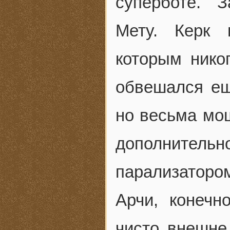
суперботе. 
Мету. Керк 
которым никог
обвешался е
но весьма мо
дополните
парализаторо
Арчи, конечн
чисто внешне