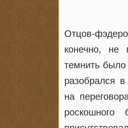
Отцов-фэде
конечно, не 
темнить было 
разобрался в
на переговор
роскошного 
присутствова