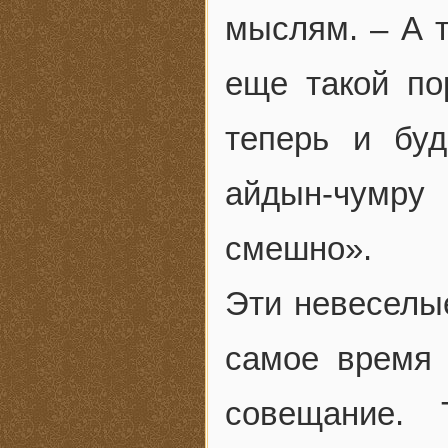
мыслям. – А т
еще такой по
теперь и бу
айдын-чумру
смешно».
Эти невеселы
самое время 
совещание. 