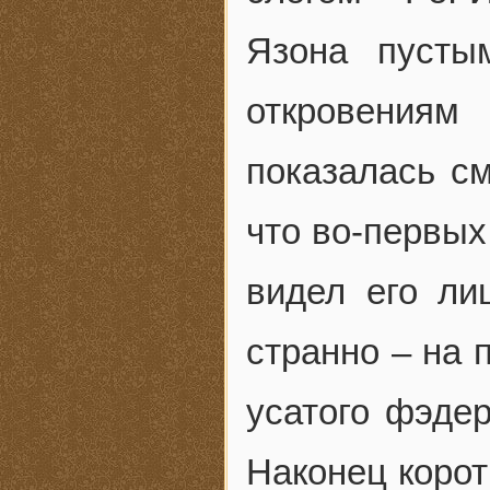
Язона пусты
откровениям
показалась см
что во-первых
видел его ли
странно – на
усатого фэде
Наконец корот