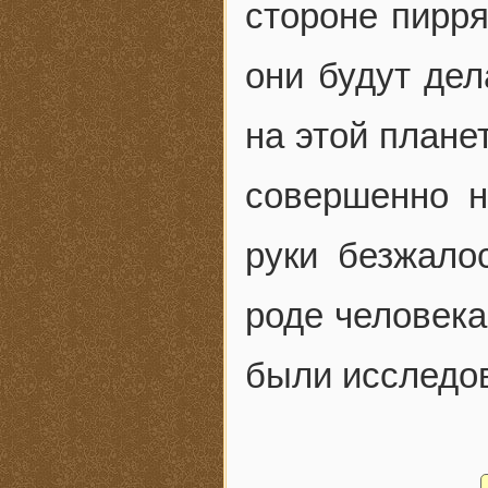
стороне пирря
они будут дел
на этой плане
совершенно н
руки безжало
роде человек
были исследов