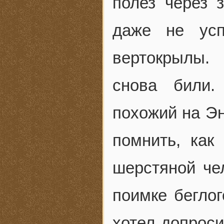
полез через 
даже не усп
вертокрылы.
снова били.
похожий на Э
помнить, как
шерстяной че
поимке беглог
хотел допрос