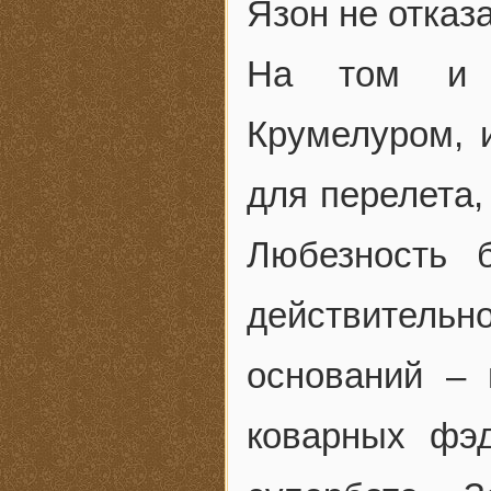
Язон не отказ
На том и п
Крумелуром, 
для перелета,
Любезность 
действительн
оснований –
коварных фэ