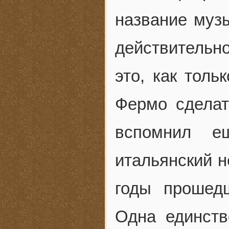
название музы
действительн
это, как толь
Фермо сделат
вспомнил е
итальянский н
годы прошед
Одна единств