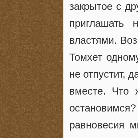
закрытое с др
приглашать 
властями. Воз
Томхет одному
не отпустит, д
вместе. Что 
остановимся
равновесия м