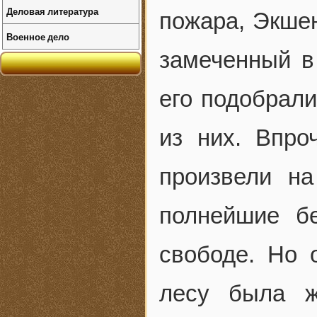
Деловая литература
пожара, Экшен
Военное дело
замеченный в
его подобрал
из них. Впро
произвели н
полнейшие б
свободе. Но 
лесу была ж