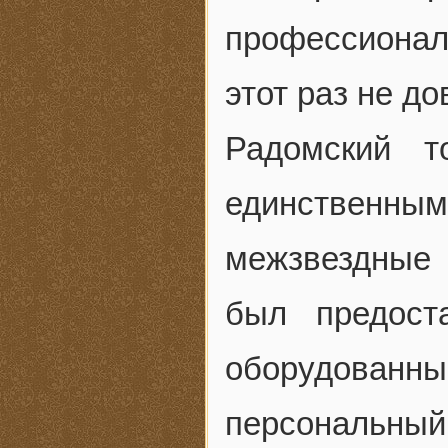
профессиона
этот раз не до
Радомский т
единственны
межзвездные 
был предост
оборудованн
персональный