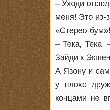
– Уходи отсюд
меня! Это из-
«Стерео-бум»!
– Тека, Тека,
Зайди к Экше
А Язону и сам
у плохо дру
концами не в