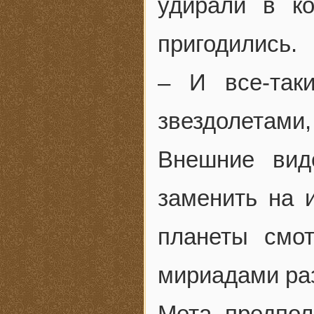
удирали в ко
пригодились.
– И все-так
звездолетами,
Внешние вид
заменить на 
планеты смо
мириадами ра
Мета предпол