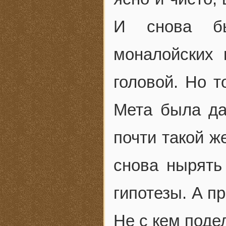
И снова бы
моналойских 
головой. Но т
Мета была да
почти такой ж
снова нырять
гипотезы. А п
Не с кем поде