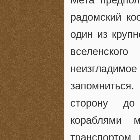
радомский ко
один из крупн
вселенског
неизгладимое 
запомниться
сторону до
кораблями м
транспортом 