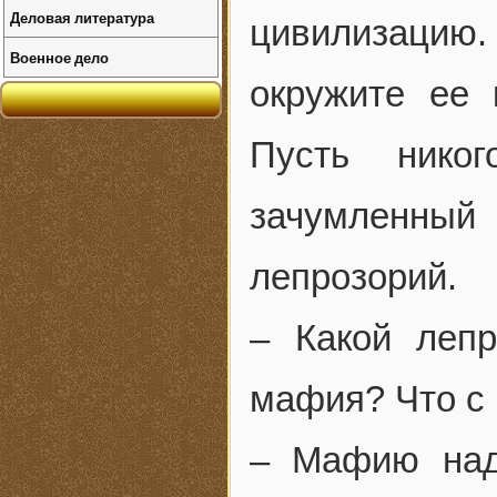
Деловая литература
цивилизацию
Военное дело
окружите ее 
Пусть нико
зачумленны
лепрозорий.
– Какой леп
мафия? Что с
– Мафию над