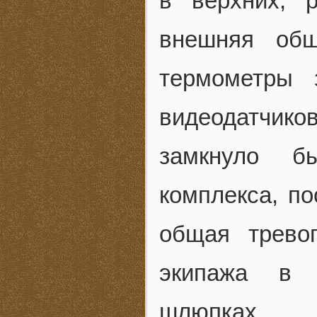
в верхних, 
внешняя обш
термометры 
видеодатчик
замкнуло б
комплекса, по
общая тревог
экипажа в 
шлюпках.