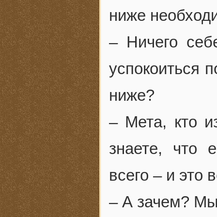
ниже необход
– Ничего себ
успокоиться п
ниже?
– Мета, кто 
знаете, что 
всего – и это
– А зачем? Мы