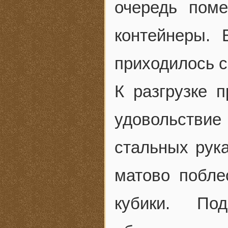
очередь пом
контейнеры. 
приходилось с
К разгрузке 
удовольстви
стальных рук
матово побле
кубики. По