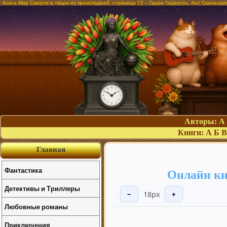
Книга Мир Смерти и твари из преисподней, страница 72 – Гарри Гаррисон, Ант Скаланди
Авторы:
А
Книги:
А
Б
В
Главная
Фантастика
Онлайн кн
Детективы и Триллеры
18px
−
+
Любовные романы
Приключения