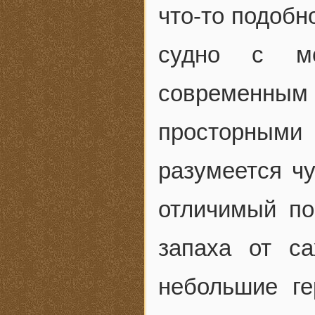
что-то подобн
судно с мо
современным
просторными
разумеется ч
отличимый по
запаха от с
небольшие г