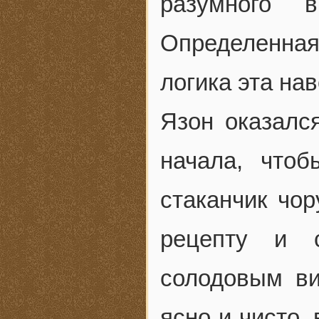
разумного 
Определенна
логика эта на
Язон оказался
начала, чтоб
стаканчик чо
рецепту и 
солодовым ви
ясно и чисто,