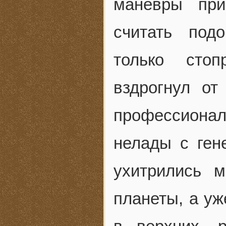
маневры при
считать под
только стоп
вздрогнул от
профессиона
нелады с ген
ухитрились м
планеты, а уж