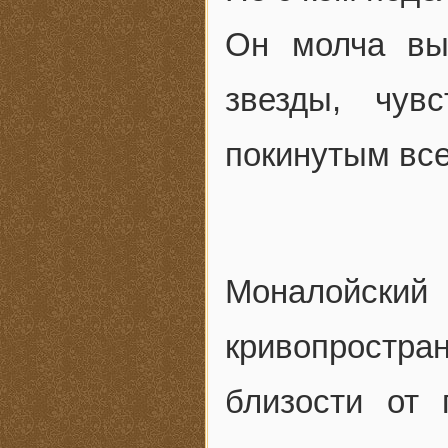
Он молча вы
звезды, чув
покинутым все
Моналойс
кривопростр
близости от 