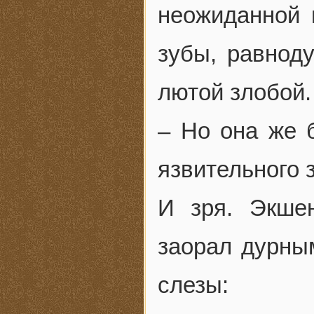
неожиданной 
зубы, равнод
лютой злобой.
– Но она же 
язвительного 
И зря. Экше
заорал дурным
слезы: