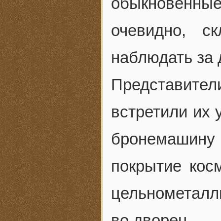
обыкновенны
очевидно, с
наблюдать за
Представите
встретили их 
бронемашин
покрытие кос
цельнометалл
во дворец.