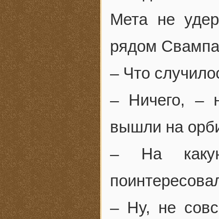
Мета не удер
рядом Свампа
– Что случило
– Ничего, – 
вышли на орб
– На каку
поинтересова
– Ну, не совс