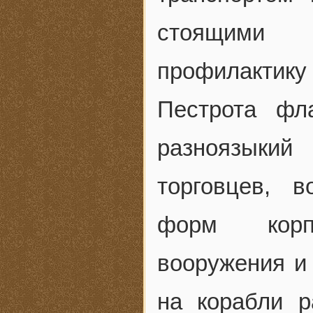
стоящими 
профилактику
Пестрота фл
разноязыкий
торговцев, в
форм корпу
вооружения и
на корабли р