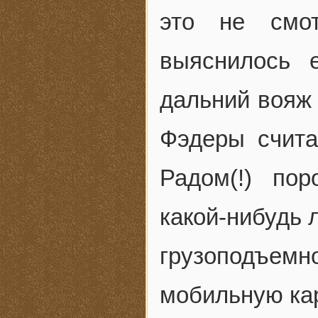
это не смо
выяснилось 
дальний вояж 
Фэдеры счита
Радом(!) по
какой-нибудь 
грузоподъе
мобильную кар