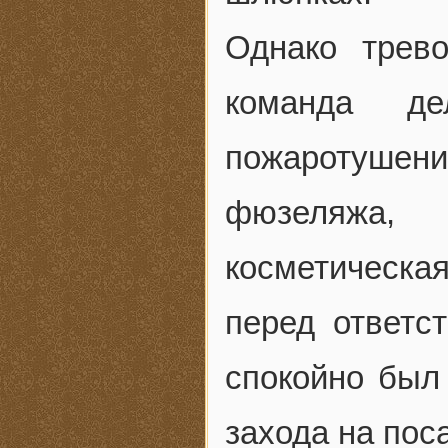
Однако трев
команда де
пожаротуше
фюзеляжа,
косметическа
перед ответс
спокойно был
захода на поса