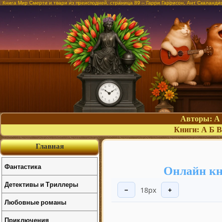
Книга Мир Смерти и твари из преисподней, страница 89 – Гарри Гаррисон, Ант Скаланди
Авторы:
А
Книги:
А
Б
В
Главная
Фантастика
Онлайн кн
Детективы и Триллеры
18px
−
+
Любовные романы
Приключения