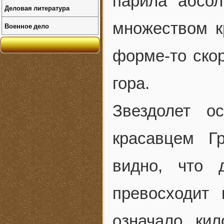
парила абсол
Деловая литература
множеством к
Военное дело
форме-то скор
гора.
Звездолет о
красавцем Г
видно, что 
превосходит
означало кил