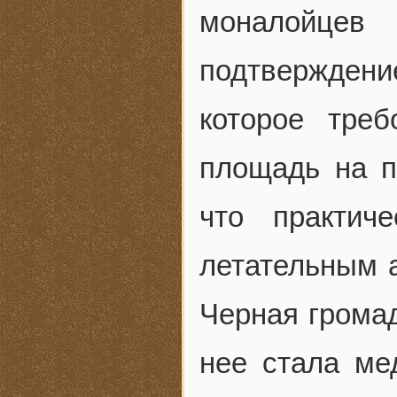
моналойцев
подтвержден
которое треб
площадь на п
что практич
летательным 
Черная громад
нее стала ме