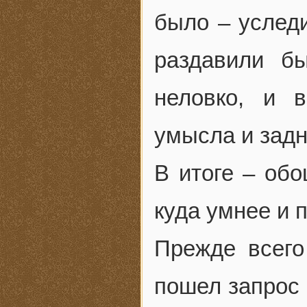
было – уследи
раздавили бы
неловко, и в
умысла и зад
В итоге – об
куда умнее и 
Прежде всего
пошел запрос 