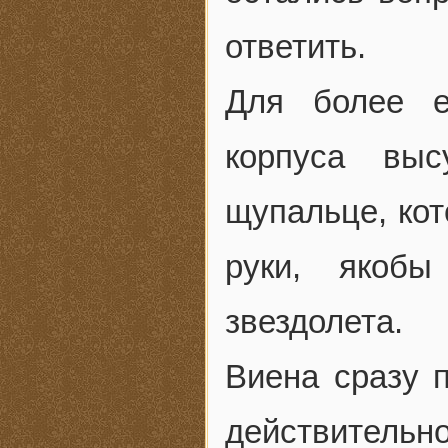
ответить.
Для более е
корпуса выс
щупальце, кот
руки, якоб
звездолета.
Виена сразу п
действительно