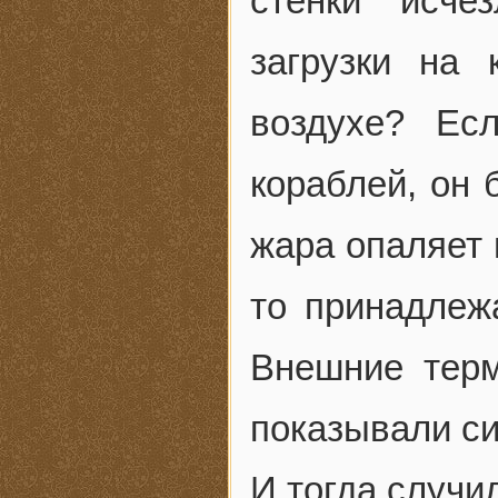
стенки исче
загрузки на
воздухе? Ес
кораблей, он 
жара опаляет 
то принадле
Внешние терм
показывали си
И тогда случи