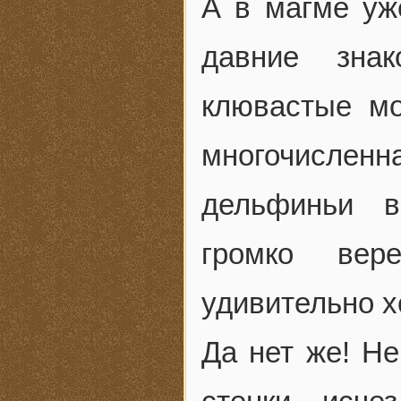
А в магме уж
давние зна
клювастые мо
многочисленн
дельфиньи в
громко вер
удивительно 
Да нет же! Не