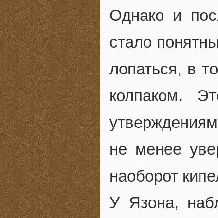
Однако и пос
стало понятны
лопаться, в т
колпаком. Э
утверждениям 
не менее уве
наоборот кипе
У Язона, наб