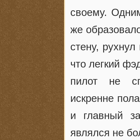
своему. Одним
же образовало
стену, рухнул
что легкий фэ
пилот не сп
искренне пола
и главный з
являлся не б