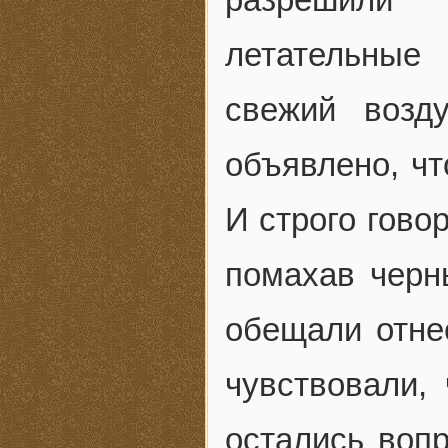
летательные
свежий возд
объявлено, чт
И строго гово
помахав черн
обещали отне
чувствовали,
остались воп