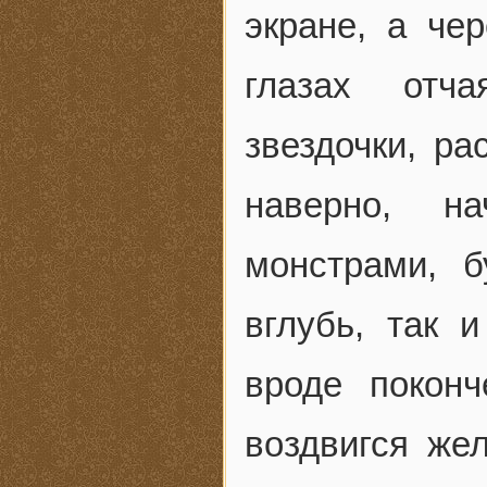
экране, а че
глазах отча
звездочки, р
наверно, н
монстрами, 
вглубь, так 
вроде поконч
воздвигся же