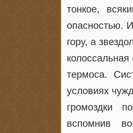
тонкое, всяк
опасностью. И
гору, а звездо
колоссальная 
термоса. Сис
условиях чужд
громоздки п
вспомнив во