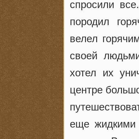
спросили все
породил гор
велел горячи
своей людьми
хотел их уни
центре большо
путешествова
еще жидкими 