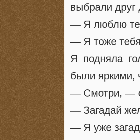
выбрали друг 
— Я люблю теб
— Я тоже теб
Я подняла го
были яркими, ч
— Смотри, — с
— Загадай же
— Я уже загад