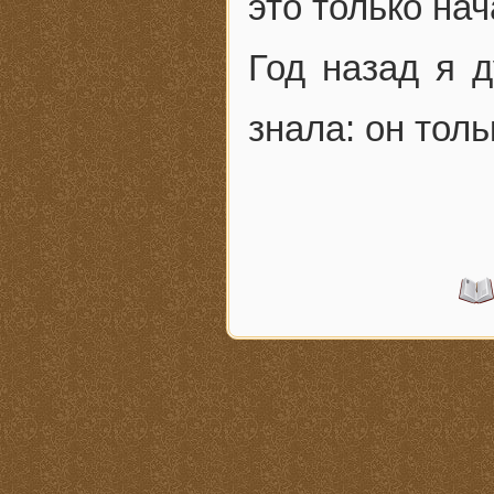
это только на
Год назад я д
знала: он тол