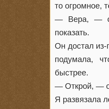
то огромное, 
— Вера, — с
показать.
Он достал из-
подумала, ч
быстрее.
— Открой, — с
Я развязала л