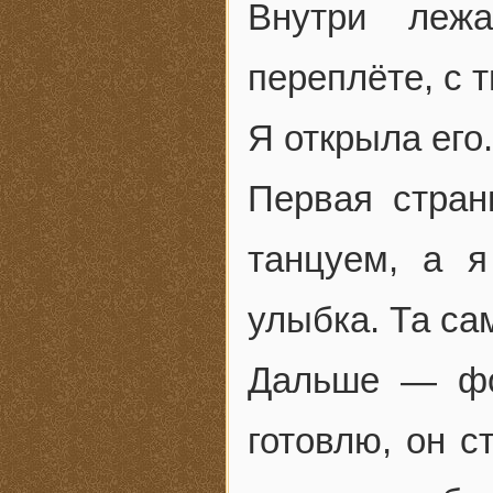
Внутри леж
переплёте, с 
Я открыла его.
Первая стра
танцуем, а 
улыбка. Та са
Дальше — фо
готовлю, он с