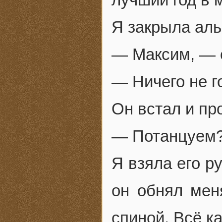
Я закрыла аль
— Максим, — с
— Ничего не г
Он встал и про
— Потанцуем
Я взяла его р
он обнял мен
спиной. Всё ка