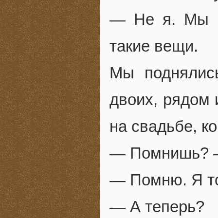
— Не я. Мы 
такие вещи.
Мы поднялис
двоих, рядом 
на свадьбе, к
— Помнишь? —
— Помню. Я то
— А теперь?