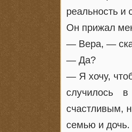
реальность и 
Он прижал мен
— Вера, — ска
— Да?
— Я хочу, что
случилось 
счастливым, н
семью и дочь.