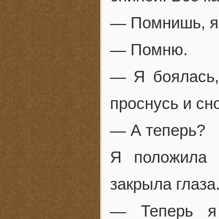
— Помнишь, я 
— Помню.
— Я боялась,
проснусь и сн
— А теперь?
Я положила 
закрыла глаза
— Теперь я 