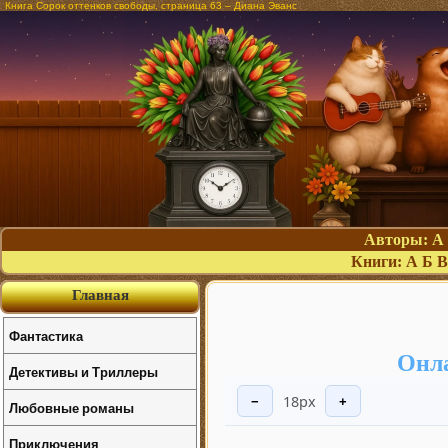
Книга Сорок оттенков свободы, страница 63 – Диана Эванс
Авторы:
А
Книги:
А
Б
В
Главная
Фантастика
Онла
Детективы и Триллеры
18px
−
+
Любовные романы
Приключения