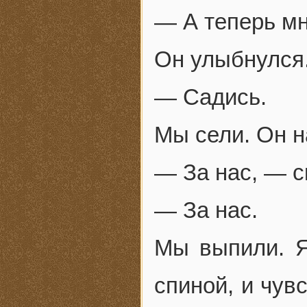
— А теперь мн
Он улыбнулся
— Садись.
Мы сели. Он н
— За нас, — ск
— За нас.
Мы выпили. Я 
спиной, и чув