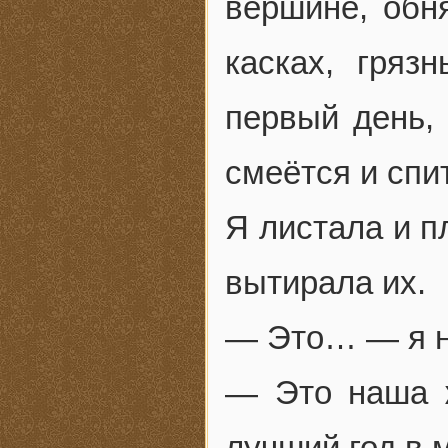
вершине, обн
касках, гряз
первый день, 
смеётся и спи
Я листала и п
вытирала их.
— Это… — я не
— Это наша 
лучший год в 