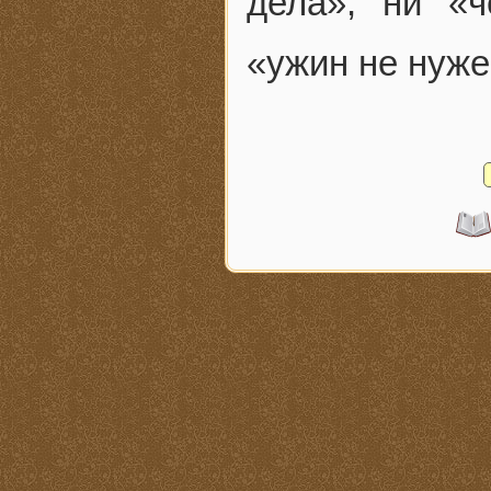
дела», ни «
«ужин не нуже