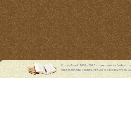
© LoveRead, 2009–2026 - электронная библиоте
представлены исключительно в ознакомительных 