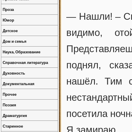
Проза
— Нашли! – Св
Юмор
видимо, от
Детское
Дом и семья
Представляе
Наука, Образование
Справочная литература
поднял, ска
Духовность
нашёл. Тим с
Документальная
Прочее
нестандартн
Поэзия
посетила ночн
Драматургия
Старинное
Я замираю.