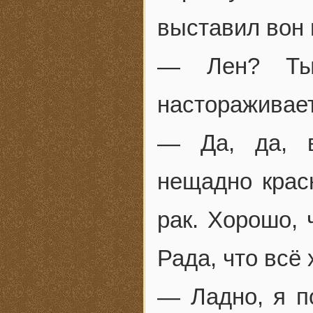
выставил вон 
— Лен? Ты
настораживает
— Да, да, в
нещадно красн
рак. Хорошо, 
Рада, что всё
— Ладно, я п