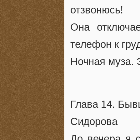
отзвонюсь!
Она отключа
телефон к груд
Ночная муза. Э
Глава 14. Бы
Сидорова
До вечера я 