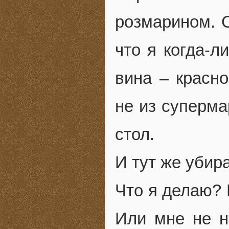
розмарином. С
что я когда-л
вина – красно
не из суперма
стол.
И тут же убир
Что я делаю? 
Или мне не н