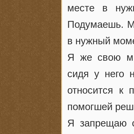
месте в нуж
Подумаешь. М
в нужный моме
Я же свою ми
сидя у него 
относится к 
помогшей реши
Я запрещаю с