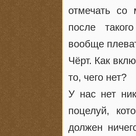
отмечать со 
после таког
вообще плеват
Чёрт. Как вкл
то, чего нет?
У нас нет ни
поцелуй, кот
должен ничег