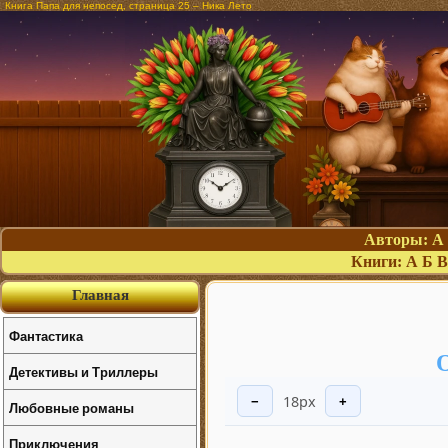
Книга Папа для непосед, страница 25 – Ника Лето
Авторы:
А
Книги:
А
Б
В
Главная
Фантастика
О
Детективы и Триллеры
18px
−
+
Любовные романы
Приключения