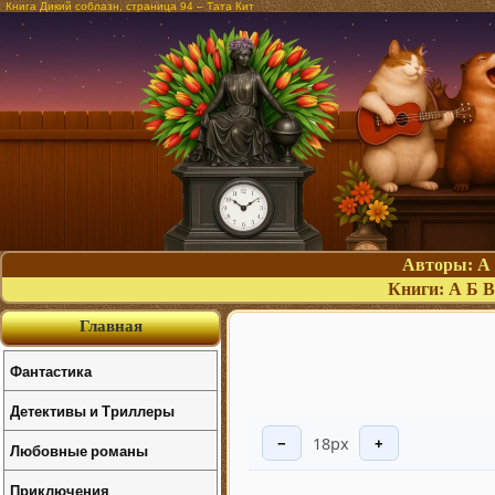
Книга Дикий соблазн, страница 94 – Тата Кит
Авторы:
А
Книги:
А
Б
В
Главная
Фантастика
Детективы и Триллеры
18px
−
+
Любовные романы
Приключения