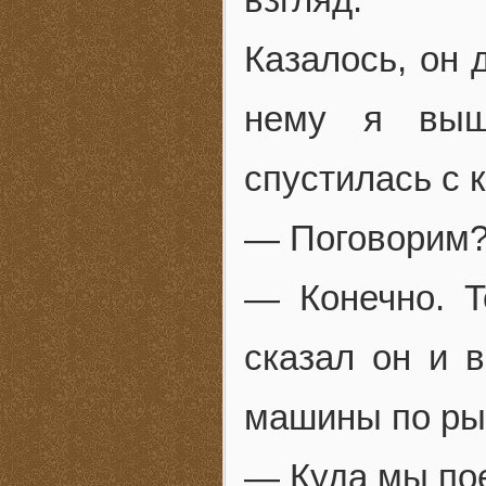
Казалось, он 
нему я выш
спустилась с 
— Поговорим?
— Конечно. Т
сказал он и в
машины по ры
— Куда мы по