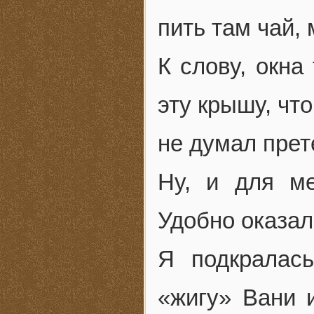
пить там чай,
К слову, окна
эту крышу, что
не думал прет
Ну, и для м
Удобно оказал
Я подкралас
«жигу» Вани и