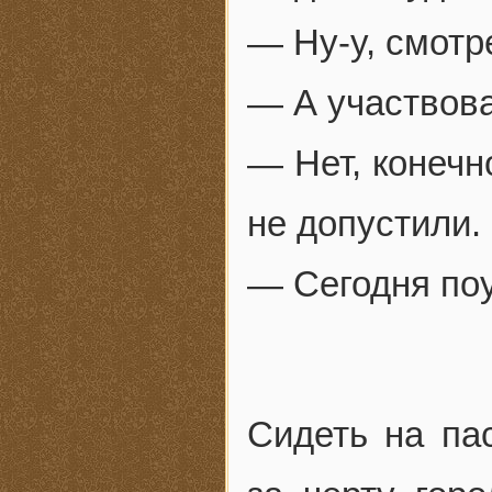
— Ну-у, смотр
— А участвов
— Нет, конечн
не допустили.
— Сегодня по
Сидеть на па