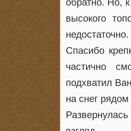
обратно. Но, 
высокого топ
недостаточно.
Спасибо крепк
частично см
подхватил Ван
на снег рядом 
Развернулась
взгляд.