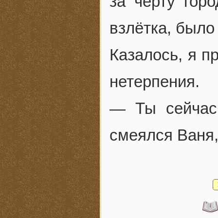
за черту гор
взлётка, было
Казалось, я п
нетерпения.
— Ты сейчас
смеялся Ваня,