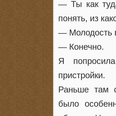
— Ты как туд
понять, из как
— Молодость 
— Конечно.
Я попросил
пристройки.
Раньше там с
было особенн