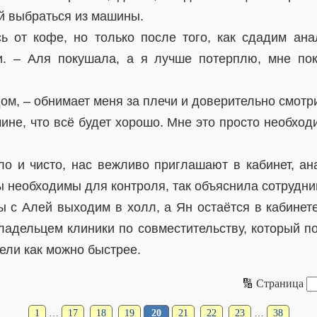
й выбраться из машины.
ь от кофе, но только после того, как сдадим ана
. – Аля покушала, а я лучше потерплю, мне пок
ом, – обнимает меня за плечи и доверительно смотри
ине, что всё будет хорошо. Мне это просто необход
ло и чисто, нас вежливо приглашают в кабинет, а
 необходимы для контроля, так объяснила сотрудни
 с Алей выходим в холл, а Ян остаётся в кабинете
ладельцем клиники по совместительству, который по
вели как можно быстрее.
🔢 Страница
1
…
17
18
19
20
21
22
23
…
38