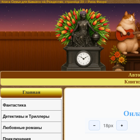
Книга Семья для бывшего на Рождество, страница 20 – Рина Фиори
Авт
Книги
Главная
Фантастика
Онла
Детективы и Триллеры
18px
−
+
Любовные романы
Приключения