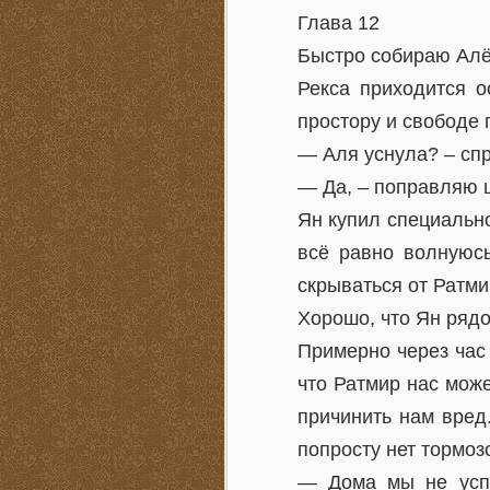
Глава 12
Быстро собираю Алё
Рекса приходится о
простору и свободе 
— Аля уснула? – спр
— Да, – поправляю 
Ян купил специально
всё равно волнуюсь
скрываться от Ратми
Хорошо, что Ян рядо
Примерно через час
что Ратмир нас може
причинить нам вред
попросту нет тормоз
— Дома мы не успе