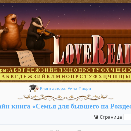
оры:
А
Б
В
Г
Д
Е
Ж
З
И
Й
К
Л
М
Н
О
П
Р
С
Т
У
Ф
Х
Ч
Ш
Ы
Э
:
А
Б
В
Г
Д
Е
Ж
З
И
Й
К
Л
М
Н
О
П
Р
С
Т
У
Ф
Х
Ц
Ч
Ш
Щ
Ы
Книги автора: Рина Фиори
йн книга «Семья для бывшего на Рожде
🔢 Страница