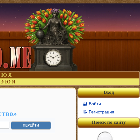
Ю
Я
Э
Ю
Я
Вход
🔐 Войти
ство»
📝 Регистрация
Поиск по сайту