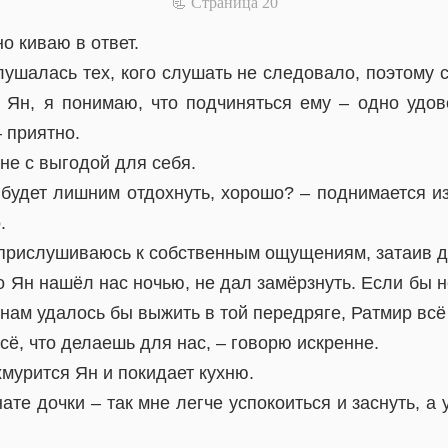
📃 Cтраница 20
о киваю в ответ.
лушалась тех, кого слушать не следовало, поэтому с
 Ян, я понимаю, что подчиняться ему – одно удово
 приятно.
не с выгодой для себя.
будет лишним отдохнуть, хорошо? – поднимается из
.
я прислушиваюсь к собственным ощущениям, затаив 
о Ян нашёл нас ночью, не дал замёрзнуть. Если бы н
нам удалось бы выжить в той передряге, Ратмир всё
сё, что делаешь для нас, – говорю искренне.
хмурится Ян и покидает кухню.
ате дочки – так мне легче успокоиться и заснуть, а 