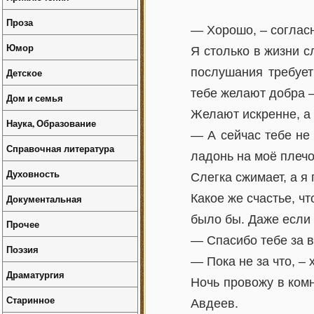
Проза
— Хорошо, – согласн
Юмор
Я столько в жизни с
послушания требует
Детское
тебе желают добра –
Дом и семья
Желают искренне, а 
Наука, Образование
— А сейчас тебе не 
Справочная литература
ладонь на моё плечо
Духовность
Слегка сжимает, а 
Какое же счастье, чт
Документальная
было бы. Даже если 
Прочее
— Спасибо тебе за в
Поэзия
— Пока не за что, – 
Драматургия
Ночь провожу в комн
Старинное
Авдеев.