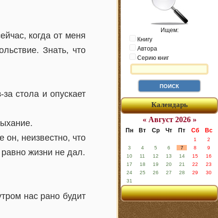
Ищем:
ейчас, когда от меня
Книгу
льствие. Знать, что
Автора
Серию книг
-за стола и опускает
Календарь
« Август 2026 »
дыхание.
Пн
Вт
Ср
Чт
Пт
Сб
Вс
е он, неизвестно, что
1
2
3
4
5
6
7
8
9
 равно жизни не дал.
10
11
12
13
14
15
16
17
18
19
20
21
22
23
24
25
26
27
28
29
30
31
утром нас рано будит