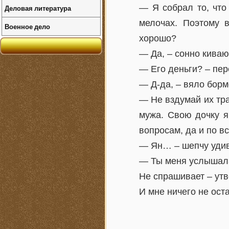
— Я собрал то, что
Деловая литература
мелочах. Поэтому в
Военное дело
хорошо?
— Да, – сонно киваю 
— Его деньги? – пер
— Д-да, – вяло борм
— Не вздумай их тра
мужа. Свою дочку я
вопросам, да и по в
— Ян… – шепчу удив
— Ты меня услышал
Не спрашивает – утв
И мне ничего не оста