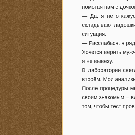
помогая нам с дочко
— Да, я не откажус
складываю ладошки
ситуация.
— Расслабься, я ряд
Хочется верить мужч
я не вывезу.
В лаборатории свет
втроём. Мои анализы
После процедуры мы
своим знакомым – в
том, чтобы тест про