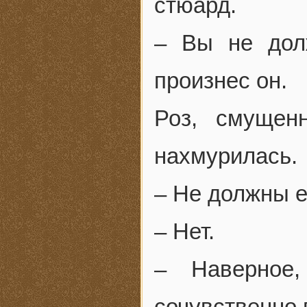
стюард.
– Вы не дол
произнес он.
Роз, смущен
нахмурилась.
– Не должны е
– Нет.
– Наверное,
сочувственно 