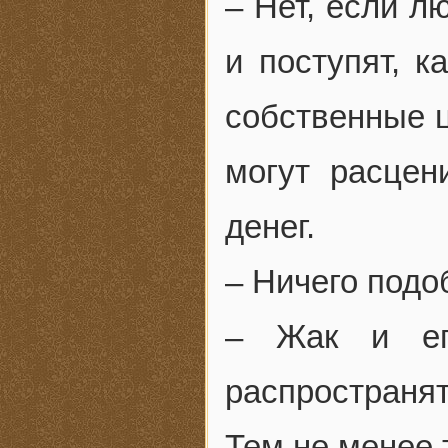
– Нет, если л
и поступят, к
собственные ц
могут расцен
денег.
– Ничего подо
– Жак и ег
распространя
Тем не менее 