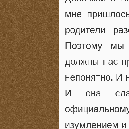
мне пришлось
родители ра
Поэтому мы 
должны нас пр
непонятно. И 
И она слад
официально
изумлением и 