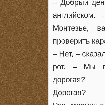
– Добрый ден
английском.
Монтезье, в
проверить кар
– Нет, – сказ
рот. – Мы в
дорогая?
Дорогая?