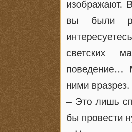
изображают. В
вы были ре
интересуете
светских м
поведение… М
ними вразрез.
– Это лишь с
бы провести 