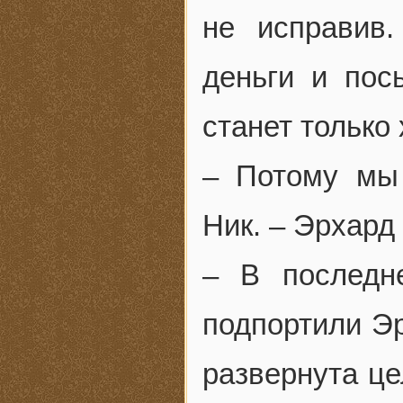
не исправив
деньги и пос
станет только 
– Потому мы
Ник. – Эрхар
– В последн
подпортили Э
развернута це