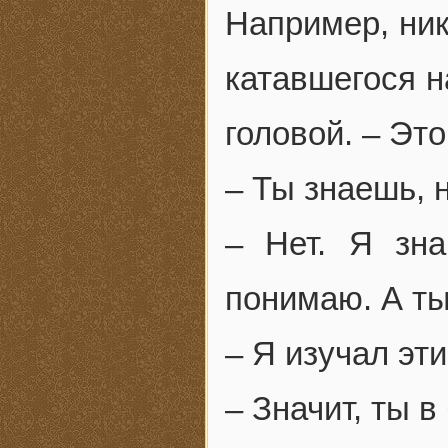
Например, ник
катавшегося н
головой. – Эт
– Ты знаешь, 
– Нет. Я зн
понимаю. А т
– Я изучал эт
– Значит, ты 