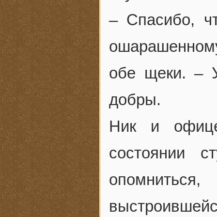
– Спасибо, ч
ошарашенному
обе щеки. – 
добры.
Ник и офице
состоянии с
опомнитьс
выстроившей