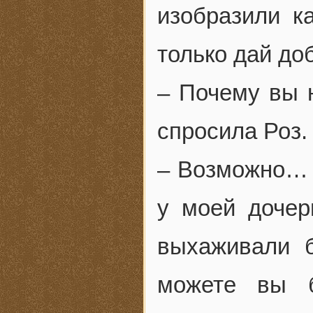
изобразили к
только дай до
– Почему вы 
спросила Роз.
– Возможно… и
у моей дочер
выхаживали б
можете вы б