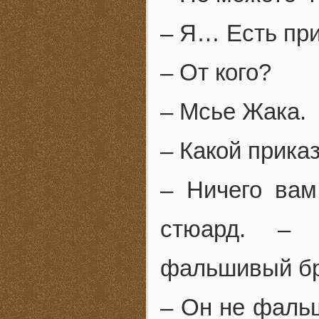
– Я… Есть при
– От кого?
– Мсье Жака.
– Какой прика
– Ничего вам
стюард. – 
фальшивый бр
– Он не фальш