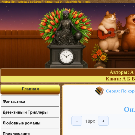
Книга Принцесса с собачкой, страница 9 – Марион Леннокс
Авторы:
А
Книги:
А
Б
В
Главная
Серия: По кор
Фантастика
Онл
Детективы и Триллеры
18px
−
+
Любовные романы
Приключения