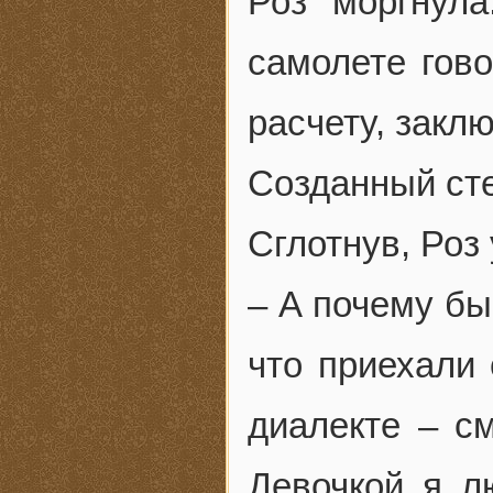
Роз моргнул
самолете гово
расчету, закл
Созданный сте
Сглотнув, Роз
– А почему бы
что приехали
диалекте – см
Девочкой я л