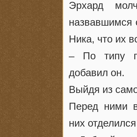
Эрхард мол
назвавшимся 
Ника, что их в
– По типу п
добавил он.
Выйдя из само
Перед ними в
них отделился