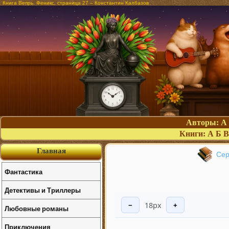
Книга Вепрь. Феникс, страница 27 – Константин Калбазов
Авторы:
А
Книги:
А
Б
В
Главная
Сер
Фантастика
Детективы и Триллеры
18px
−
+
Любовные романы
Приключения