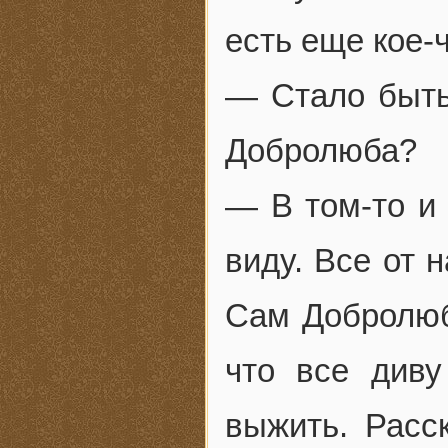
есть еще кое-ч
— Стало быть,
Добролюба?
— В том-то и 
виду. Все от 
Сам Добролюб 
что все диву
выжить. Расск