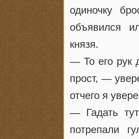
одиночку бро
объявился и
князя.
— То его рук 
прост, — увер
отчего я увере
— Гадать тут
потрепали гу