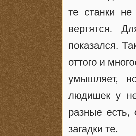
те станки не
вертятся. Д
показался. Та
оттого и мног
умышляет, н
людишек у не
разные есть, 
загадки те.