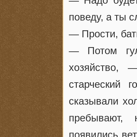
— Надо будет
поведу, а ты 
— Прости, ба
— Потом гул
хозяйство, 
старческий 
сказывали хол
пребывают,
появились вет