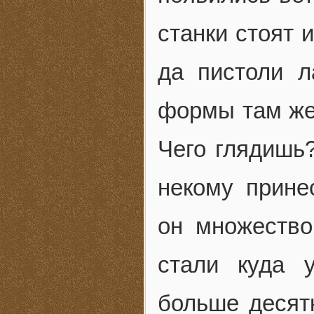
станки стоят 
да пистоли л
формы там же 
Чего глядишь?
некому прине
он множество
стали куда 
больше десятк