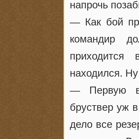
напрочь позаб
— Как бой п
командир д
приходится 
находился. Ну 
— Первую в
бруствер уж в
дело все резе