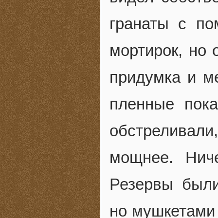
гранаты с п
мортирок, но 
придумка и ме
пленные пока
обстреливали
мощнее. Нич
Резервы были
но мушкетами 