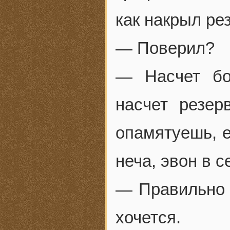
как накрыл ре
— Поверил?
— Насчет бо
насчет резерв
опамятуешь, е
неча, эвон в 
— Правильно д
хочется.