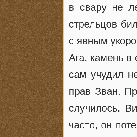
в свару не ле
стрельцов бил
с явным укоро
Ага, камень в 
сам учудил не
прав Зван. Пр
случилось. Ви
часто, он пот