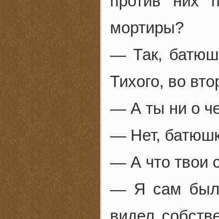
против них п
мортиры?
— Так, батюш
Тихого, во вт
— А ты ни о ч
— Нет, батюшк
— А что твои 
— Я сам был 
видел собств