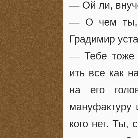
— Ой ли, внуч
— О чем ты,
Градимир уста
— Тебе тоже 
ить все как н
на его голо
мануфактуру и
кого нет. Ты,