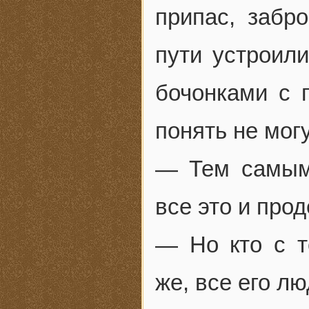
припас, забр
пути устроили
бочонками с 
понять не могу
— Тем самым 
все это и прод
— Но кто с 
же, все его л