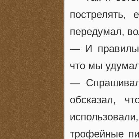
пострелять, 
передумал, во
— И правильн
что мы удума
— Спрашивал.
обсказал, ч
использовал
трофейные пис