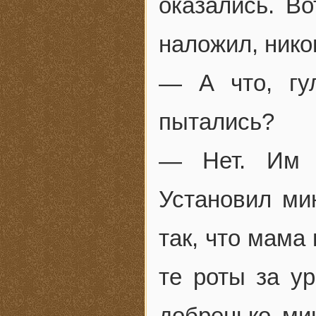
оказались. Во
наложил, нико
— А что, гу
пытались?
— Нет. Им т
Установил ми
так, что мама
те роты за ур
добренько ми