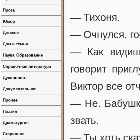
Проза
— Тихоня.
Юмор
— Очнулся, го
Детское
Дом и семья
— Как видиш
Наука, Образование
Справочная литература
говорит приг
Духовность
Виктор все от
Документальная
Прочее
— Не. Бабушка
Поэзия
звать.
Драматургия
Старинное
— Ты хоть ска