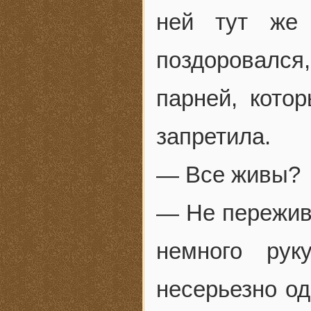
ней тут же 
поздоровалс
парней, котор
запретила.
— Все живы?
— Не пережива
немного рук
несерьезно од