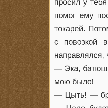
просил у тебя
помог ему по
токарей. Пото
с повозкой 
направлялся, 
— Эка, батюшк
мою было!
— Цыть! — бро