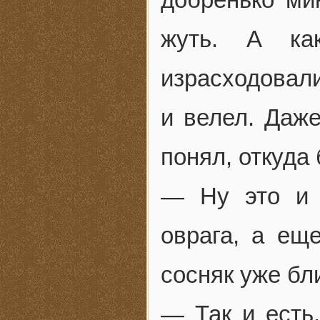
жуть. А ка
израсходовали
и велел. Даже
понял, откуда 
— Ну это и 
оврага, а еще
сосняк уже бл
— Так и есть.