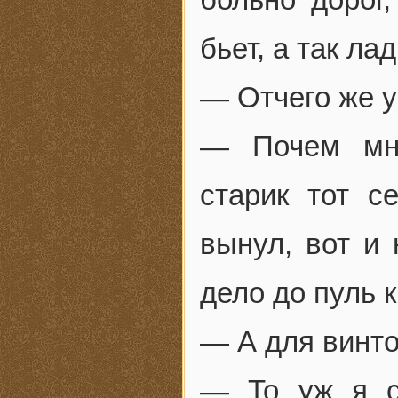
бьет, а так ла
— Отчего же у
— Почем мне
старик тот с
вынул, вот и 
дело до пуль 
— А для винт
— То уж я с