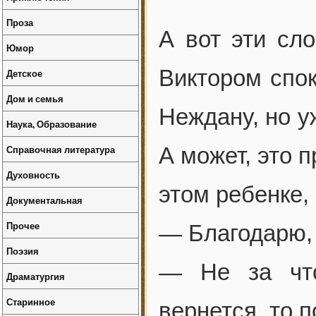
Проза
А вот эти сл
Юмор
Виктором спок
Детское
Дом и семья
Неждану, но у
Наука, Образование
Справочная литература
А может, это 
Духовность
этом ребенке,
Документальная
Прочее
— Благодарю,
Поэзия
— Не за что
Драматургия
Старинное
вернется, то п