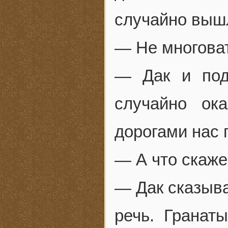
случайно выш
— Не многоват
— Дак и под
случайно ок
дорогами нас 
— А что скаже
— Дак сказыва
речь. Гранат