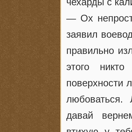
чехарды с кал
— Ох непрост
заявил воевод
правильно изл
этого никт
поверхности л
любоваться. 
давай верне
втихую у теб