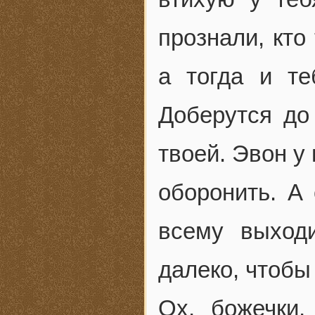
прознали, кто
а тогда и те
Доберутся до 
твоей. Эвон у
оборонить. А
всему выходи
далеко, чтобы 
Ох, божечки,