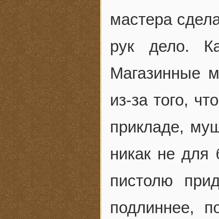
мастера сдела
рук дело. К
Магазинные м
из-за того, ч
прикладе, муш
никак не для 
пистолю прид
подлиннее, п