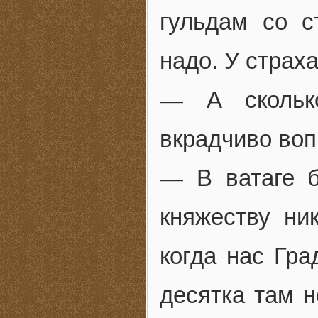
гульдам со с
надо. У страха
— А скольк
вкрадчиво воп
— В ватаге б
княжеству ник
когда нас Гра
десятка там н