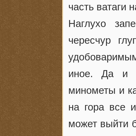
часть ватаги 
Наглухо зап
чересчур гл
удобоваримы
иное. Да и 
минометы и к
на гора все и
может выйти б