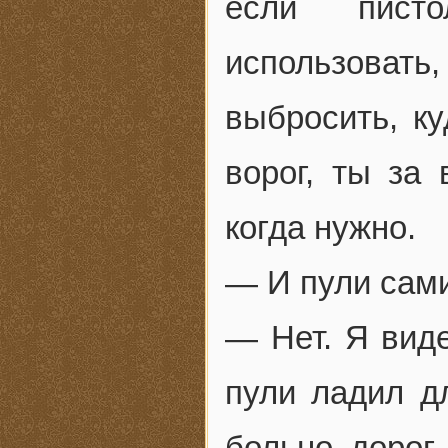
если пист
использовать
выбросить, к
ворог, ты за 
когда нужно.
— И пули сам
— Нет. Я виде
пули ладил д
больно дорог