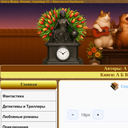
Книга Вепрь. Феникс, страница 31 – Константин Калбазов
Авторы:
А
Книги:
А
Б
В
Главная
Сер
Фантастика
Детективы и Триллеры
18px
−
+
Любовные романы
Приключения