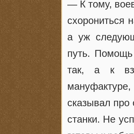
— К тому, вое
схорониться н
а уж следую
путь. Помощь
так, а к в
мануфактуре
сказывал про с
станки. Не усп