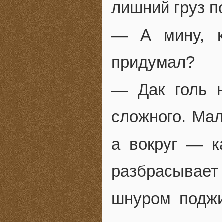
лишний груз п
— А мину, к
придумал?
— Дак голь н
сложного. Ма
а вокруг — к
разбрасывае
шнуром поджи