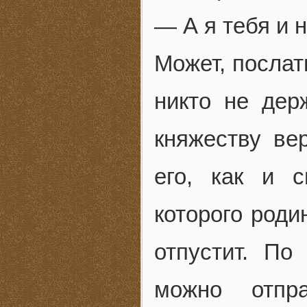
— А я тебя и н
Может, послат
никто не дер
княжеству ве
его, как и с
которого роди
отпустит. По
можно отпр