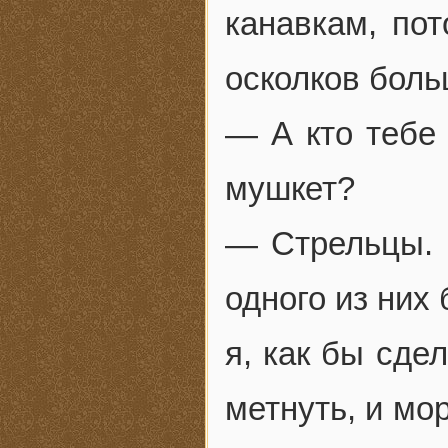
канавкам, пот
осколков больш
— А кто тебе 
мушкет?
— Стрельцы. О
одного из них
я, как бы сде
метнуть, и мор