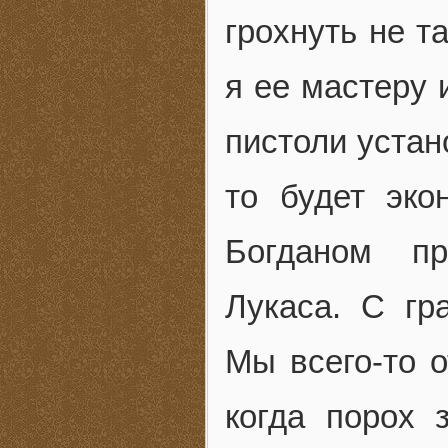
грохнуть не т
я ее мастеру 
пистоли устан
то будет эко
Богданом пр
Лукаса. С гр
Мы всего-то о
когда порох 