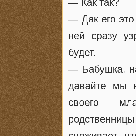
— Как так?
— Дак его это
ней сразу уз
будет.
— Бабушка, на
давайте мы 
своего мл
родственницы,
сцеживает, ч