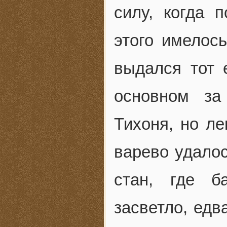
силу, когда 
этого имелось
выдался тот 
основном за
Тихоня, но ле
варево удалос
стан, где б
засветло, едв