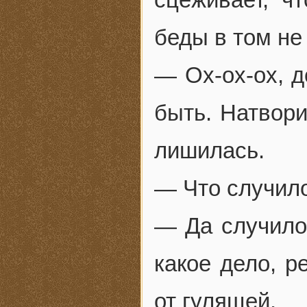
беды в том не 
— Ох-ох-ох, д
быть. Натвори
лишилась.
— Что случил
— Да случилос
какое дело, р
от гулящей.