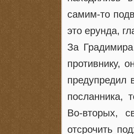
самим-то подв
это ерунда, г
За Градимира
противнику, о
предупредил в
посланника, т
Во-вторых, 
отсрочить под