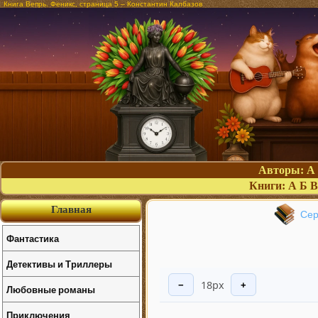
Книга Вепрь. Феникс, страница 5 – Константин Калбазов
Авторы:
А
Книги:
А
Б
В
Главная
Сер
Фантастика
Детективы и Триллеры
18px
−
+
Любовные романы
Приключения