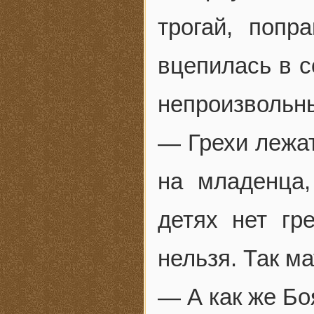
трогай, поп
вцепилась в с
непроизвольны
— Грехи лежат
на младенца
детях нет гр
нельзя. Так м
— А как же Бо