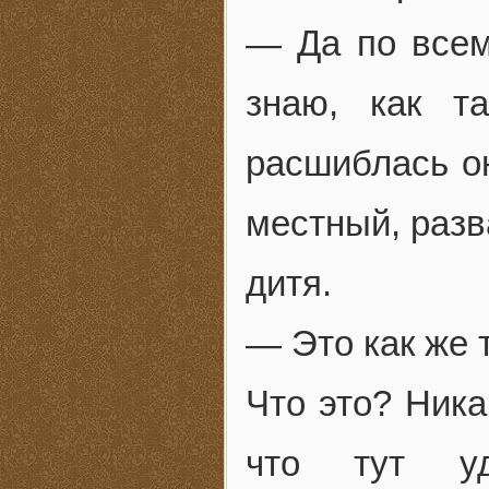
— Да по всем
знаю, как т
расшиблась о
местный, разв
дитя.
— Это как же т
Что это? Ника
что тут уд