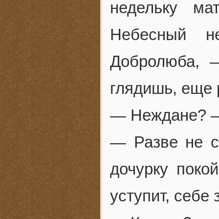
недельку ма
Небесный н
Добролюба, 
глядишь, еще 
— Неждане? —
— Разве не с
дочурку поко
уступит, себе 