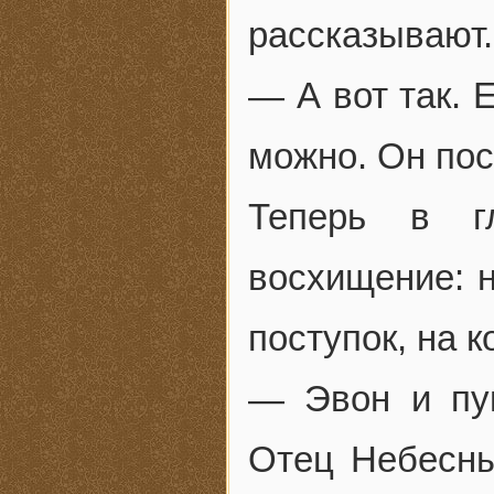
рассказывают.
— А вот так. 
можно. Он пос
Теперь в г
восхищение: н
поступок, на 
— Эвон и пуп
Отец Небесны