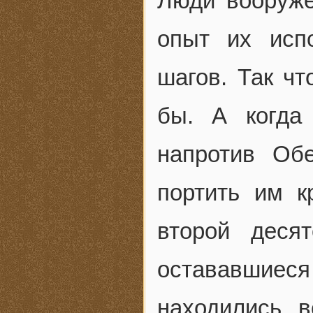
Люди вооруж
опыт их исп
шагов. Так чт
бы. А когда
напротив Об
портить им к
второй деся
остававшие
находились в