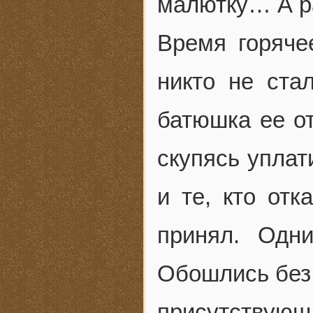
малютку… А ра
Время горяче
никто не ста
батюшка ее от
скупясь уплат
и те, кто отк
принял. Одн
Обошлись без 
присутствую