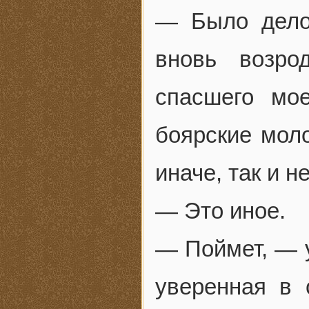
— Было дело
вновь возро
спасшего мо
боярские мол
иначе, так и н
— Это иное.
— Поймет, — 
уверенная в