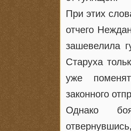
При этих слов
отчего Неждан
зашевелила г
Старуха толь
уже поменя
законного отп
Однако бо
отвернувшис