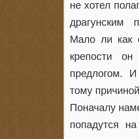
не хотел пола
драгунским 
Мало ли как 
крепости он
предлогом. И
тому причиной
Поначалу наме
попадутся н