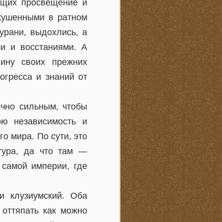
сущих просвещение и
скушенными в ратном
урани, выдохлись, а
и и восстаниями. А
ину своих прежних
огресса и знаний от
очно сильным, чтобы
ою независимость и
о мира. По сути, это
тура, да что там —
 самой империи, где
и клузиумский. Оба
 оттяпать как можно