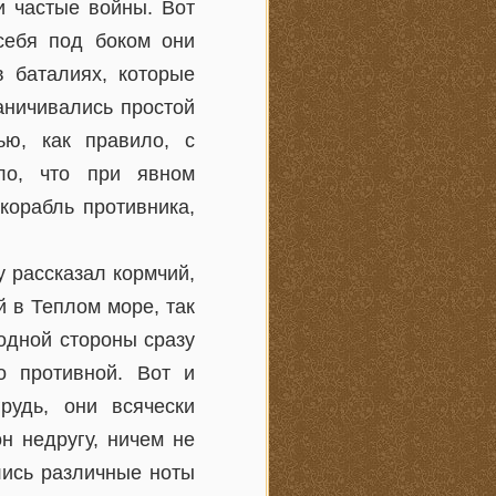
и частые войны. Вот
себя под боком они
 баталиях, которые
аничивались простой
ью, как правило, с
ло, что при явном
корабль противника,
у рассказал кормчий,
 в Теплом море, так
одной стороны сразу
о противной. Вот и
рудь, они всячески
н недругу, ничем не
лись различные ноты