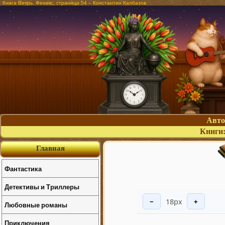
Книга Вепрь. Феникс, страница 54 – Константин Калбазов
Авт
Книги
Главная
Фантастика
Детективы и Триллеры
18px
−
+
Любовные романы
Приключения