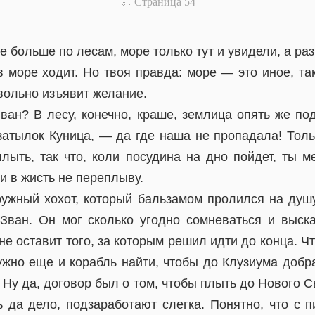
📃 Cтраница 54
е больше по лесам, море только тут и увидели, а раз
 море ходит. Но твоя правда: море — это иное, та
овольно изъявит желание.
ван? В лесу, конечно, краше, землица опять же по
атылок Куница, — да где наша не пропадала! Тольк
плыть, так что, коли посудина на дно пойдет, ты м
ни в жисть не переплыву.
ружный хохот, который бальзамом пролился на душ
 Зван. Он мог сколько угодно сомневаться и выск
не оставит того, за которым решил идти до конца. Чт
ужно еще и корабль найти, чтобы до Клузиума добра
 Ну да, договор был о том, чтобы плыть до Нового С
ь да дело, подзаработают слегка. Понятно, что с 