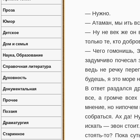
Проза
— Нужно.
Юмор
— Атаман, мы ить вс
— Ну не век же он в
Детское
только те, кто добр
Дом и семья
— Чего гомонишь, З
Наука, Образование
задумчиво почесал з
Справочная литература
ведь не речку пере
Духовность
будешь, я это море 
В ответ раздался д
Документальная
все, а громче всех
Прочее
мнение, но нипочем 
Поэзия
собраться. Ах да! Н
Драматургия
искать — эвон стоит.
Старинное
стоять-то? Пока сут