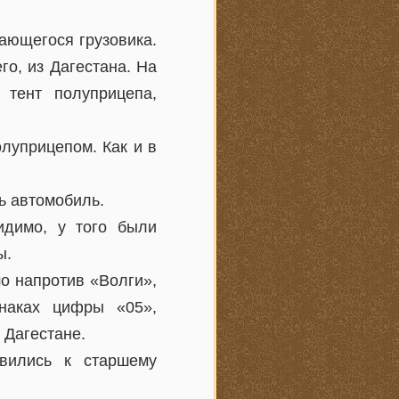
ающегося грузовика.
го, из Дагестана. На
 тент полуприцепа,
луприцепом. Как и в
ь автомобиль.
идимо, у того были
ы.
о напротив «Волги»,
знаках цифры «05»,
 Дагестане.
вились к старшему