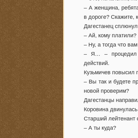
– А женщина, ребята
в дороге? Скажите, к
Дагестанец сплюнул
– Ай, кому платили?
– Ну, а тогда что в
– Я… – процедил в
действий.
Кузьмичев повысил г
– Вы так и будете п
новой проверим?
Дагестанцы направи
Коровина двинулась
Старший лейтенант 
– А ты куда?