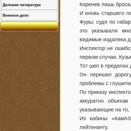
Коренев лишь броса
Деловая литература
И вновь старшего л
Военное дело
Фуры, судя по габар
это указывали мно
видимые издалека д
Инспектор не ошибс
первом случае, Кузь
Тот шел в пределах 
Он перешел дорогу
проблемы с глушите
По приказу инспект
аккуратно объехав
указывающие на то, 
Из кабины «КамАЗ
лейтенанту.