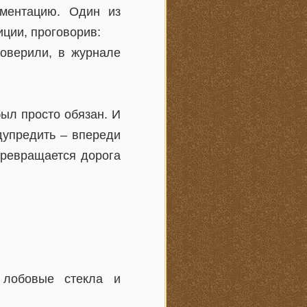
ументацию. Один из
ции, проговорив:
роверили, в журнале
был просто обязан. И
едупредить – впереди
 превращается дорога
 лобовые стекла и