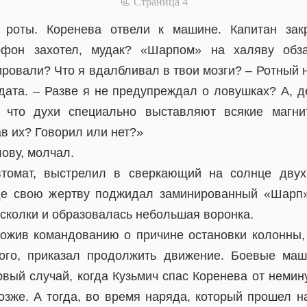
📃 Cтраница 4
роты. Коренева отвели к машине. Капитан зак
офон захотел, мудак? «Шарпом» на халяву обза
ировали? Что я вдалбливал в твои мозги? – Ротный 
дата. – Разве я не предупреждал о ловушках? А, д
 что духи специально выставляют всякие магни
в их? Говорил или нет?»
лову, молчал.
втомат, выстрелил в сверкающий на солнце двухк
где свою жертву поджидал заминированный «Шарп»
осколки и образовалась небольшая воронка.
ожив командованию о причине остановки колонны,
ного, приказал продолжить движение. Боевые ма
рвый случай, когда Кузьмич спас Коренева от немин
озже. А тогда, во время наряда, который прошел н