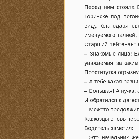
Перед ним стояла Е
Горинске под пого
виду, благодаря с
именуемого талией, 
Старший лейтенант 
– Знакомые лица! Е
уважаемая, за каким
Проститутка огрызну
– А тебе какая разн
– Большая! А ну-ка, 
И обратился к дагес
– Можете продолжит
Кавказцы вновь пер
Водитель заметил:
– Это, начальник, ж