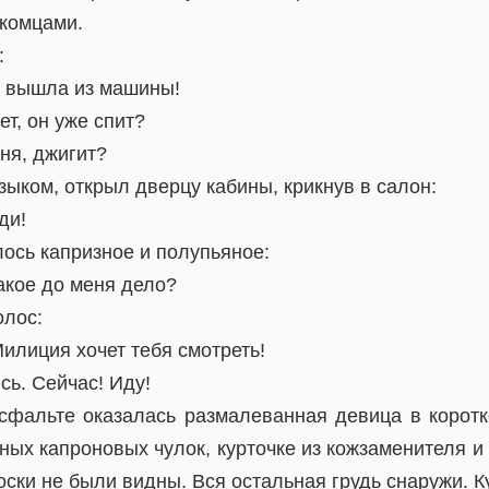
акомцами.
:
ы вышла из машины!
ет, он уже спит?
ня, джигит?
зыком, открыл дверцу кабины, крикнув в салон:
ди!
ось капризное и полупьяное:
какое до меня дело?
олос:
Милиция хочет тебя смотреть!
сь. Сейчас! Иду!
сфальте оказалась размалеванная девица в коротко
ных капроновых чулок, курточке из кожзаменителя и 
соски не были видны. Вся остальная грудь снаружи. К