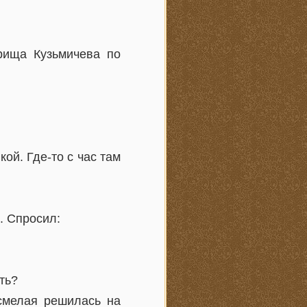
рища Кузьмичева по
ой. Где-то с час там
. Спросил:
ть?
 смелая решилась на