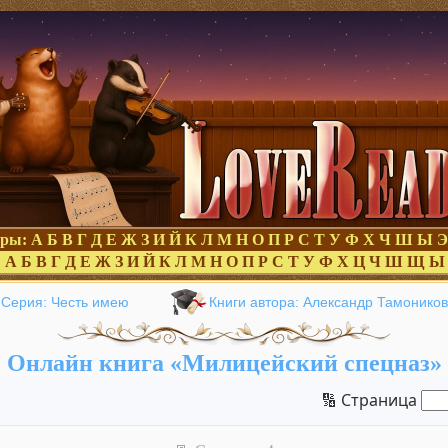
оры:
А
Б
В
Г
Д
Е
Ж
З
И
Й
К
Л
М
Н
О
П
Р
С
Т
У
Ф
Х
Ч
Ш
Ы
Э
:
А
Б
В
Г
Д
Е
Ж
З
И
Й
К
Л
М
Н
О
П
Р
С
Т
У
Ф
Х
Ц
Ч
Ш
Щ
Ы
Серия: Честь имею
Книги автора: Александр Тамоников
Онлайн книга «Милицейский спецназ»
🔢 Страница