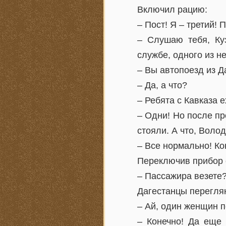
Включил рацию:
– Пост! Я – третий! 
– Слушаю тебя, Ку
службе, одного из не
– Вы автопоезд из 
– Да, а что?
– Ребята с Кавказа 
– Одни! Но после пр
стояли. А что, Воло
– Все нормально! Ко
Переключив прибор с
– Пассажира везете
Дагестанцы переглян
– Ай, один женщин п
– Конечно! Да еще 