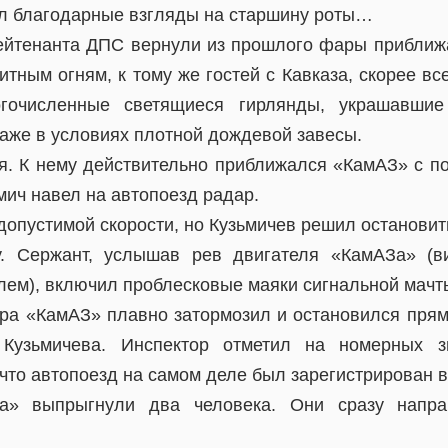
л благодарные взгляды на старшину роты…
ейтенанта ДПС вернули из прошлого фары приближ
итным огням, к тому же гостей с Кавказа, скорее все
гочисленные светящиеся гирлянды, украшавшие
аже в условиях плотной дождевой завесы.
я. К нему действительно приближался «КамАЗ» с по
мич навел на автопоезд радар.
допустимой скорости, но Кузьмичев решил остановит
. Сержант, услышав рев двигателя «КамАЗа» (в
лем), включил проблесковые маяки сигнальной мачт
ора «КамАЗ» плавно затормозил и остановился прям
 Кузьмичева. Инспектор отметил на номерных 
что автопоезд на самом деле был зарегистрирован в
а» выпрыгнули два человека. Они сразу напра