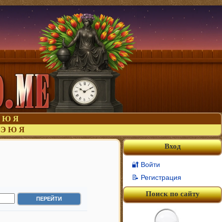
Ю
Я
Э
Ю
Я
Вход
🔐 Войти
📝 Регистрация
Поиск по сайту