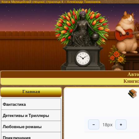
Книга Милицейский спецназ, страница 4 – Александр Тамоников
Авт
Книги
Главная
Фантастика
Детективы и Триллеры
18px
−
+
Любовные романы
Приключения