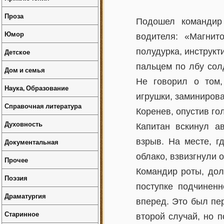
Проза
Подошел командир 
Юмор
водителя: «Магнит
полудурка, инструкт
Детское
пальцем по лбу сол
Дом и семья
Не говорил о том,
Наука, Образование
игрушки, заминирова
Справочная литература
Коренев, опустив го
Духовность
Капитан вскинул а
взрыв. На месте, 
Документальная
облако, взвизгнули 
Прочее
Командир роты, дол
Поэзия
поступке подчинен
Драматургия
вперед. Это был пе
Старинное
второй случай, но п