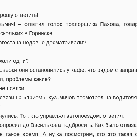
Прошу ответить!
зьмич! – ответил голос прапорщика Пахова, това
скольких в Горинске.
Дагестана недавно досматривали?
ехали одни?
оверки они остановились у кафе, что рядом с заправк
дя, проблемы какие?
нец связи.
вязи на «прием», Кузьмичев посмотрел на водителя
?
улись. Тот, кто управлял автопоездом, ответил:
опросил до Василькова подбросить. Как было отказа
в такое время! А ну-ка посмотрим, кто это такая