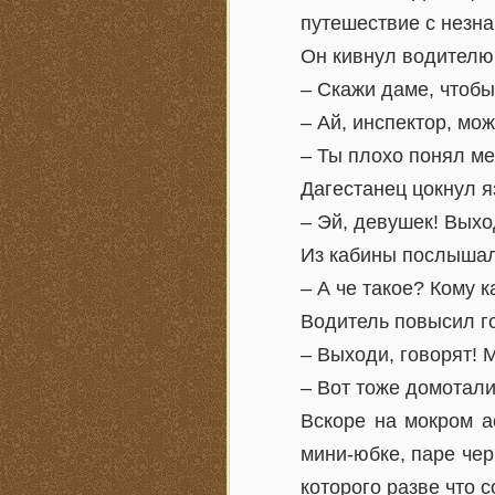
путешествие с незн
Он кивнул водителю
– Скажи даме, чтоб
– Ай, инспектор, мож
– Ты плохо понял ме
Дагестанец цокнул я
– Эй, девушек! Выхо
Из кабины послышал
– А че такое? Кому 
Водитель повысил г
– Выходи, говорят! 
– Вот тоже домотали
Вскоре на мокром а
мини-юбке, паре чер
которого разве что 