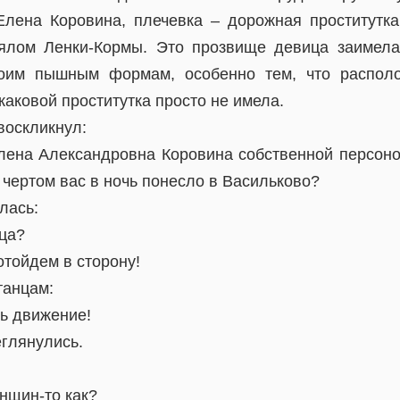
лена Коровина, плечевка – дорожная проститутка
нялом Ленки-Кормы. Это прозвище девица заимела
воим пышным формам, особенно тем, что распол
каковой проститутка просто не имела.
воскликнул:
лена Александровна Коровина собственной персоной
 чертом вас в ночь понесло в Васильково?
лась:
ица?
отойдем в сторону!
танцам:
ь движение!
еглянулись.
енщин-то как?