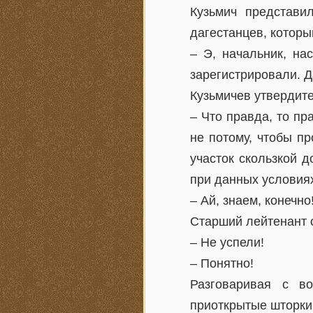
Кузьмич представи
дагестанцев, котор
– Э, начальник, на
зарегистрировали. Д
Кузьмичев утвердите
– Что правда, то пр
не потому, чтобы пр
участок скользкой д
при данных условиях
– Ай, знаем, конечн
Старший лейтенант о
– Не успели!
– Понятно!
Разговаривая с в
приоткрытые шторки 