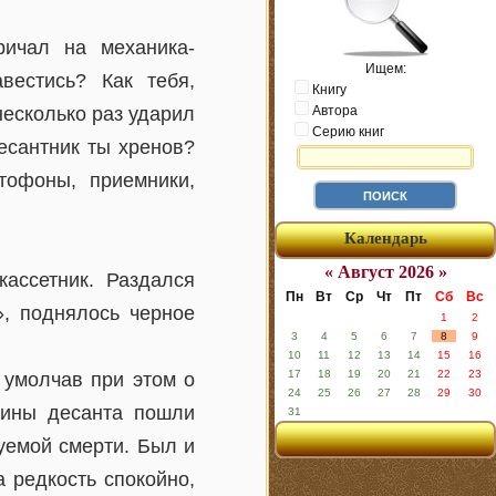
ричал на механика-
Ищем:
вестись? Как тебя,
Книгу
несколько раз ударил
Автора
Серию книг
есантник ты хренов?
тофоны, приемники,
Календарь
« Август 2026 »
ассетник. Раздался
Пн
Вт
Ср
Чт
Пт
Сб
Вс
, поднялось черное
1
2
3
4
5
6
7
8
9
10
11
12
13
14
15
16
17
18
19
20
21
22
23
 умолчав при этом о
24
25
26
27
28
29
30
шины десанта пошли
31
уемой смерти. Был и
а редкость спокойно,