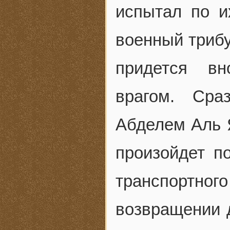
испытал по и
военный трибу
придется вн
врагом. Сра
Абделем Аль Я
произойдет п
транспортного
возвращении д