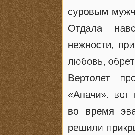
суровым мужчи
Отдала нав
нежности, пр
любовь, обрет
Вертолет пр
«Апачи», вот
во время эв
решили прикр