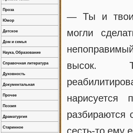
Проза
— Ты и твои
Юмор
могли сдела
Детское
Дом и семья
непоправимы
Наука, Образование
Справочная литература
высок. Т
Духовность
реабилитиро
Документальная
Прочее
нарисуется 
Поэзия
разбираются с
Драматургия
Старинное
сесть-то ему е