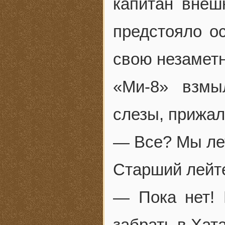
капитан внеш
предстояло о
свою незаметн
«Ми-8» взмы
слезы, прижал
— Все? Мы ле
Старший лейте
— Пока нет!
забрать в Хат