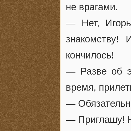
не врагами.
— Нет, Игор
знакомству! 
кончилось!
— Разве об э
время, прилет
— Обязательно
— Приглашу! Н