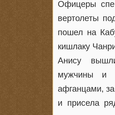
Офицеры спец
вертолеты по
пошел на Каб
кишлаку Чанри
Анису вышл
мужчины и 
афганцами, з
и присела ря