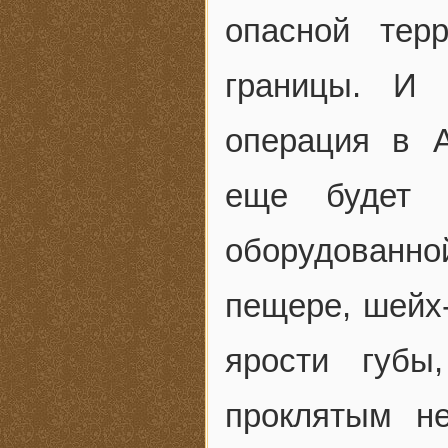
опасной тер
границы. И 
операция в А
еще будет 
оборудован
пещере, шейх-
ярости губы
проклятым н