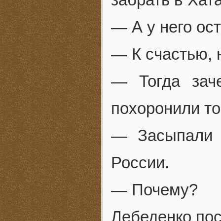
— А у него ос
— К счастью, н
— Тогда зач
похоронили т
— Засыпали 
России.
— Почему?
Лебеденко пос