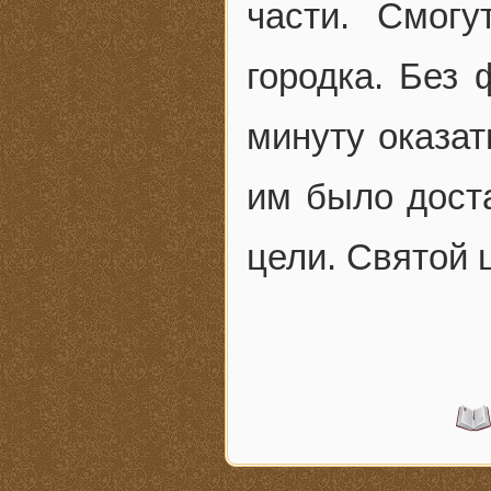
части. Смогу
городка. Без
минуту оказат
им было дост
цели. Святой 