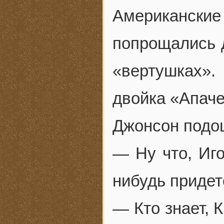
Американски
попрощались д
«вертушках»
двойка «Апаче
Джонсон подо
— Ну что, Иго
нибудь придет
— Кто знает, К