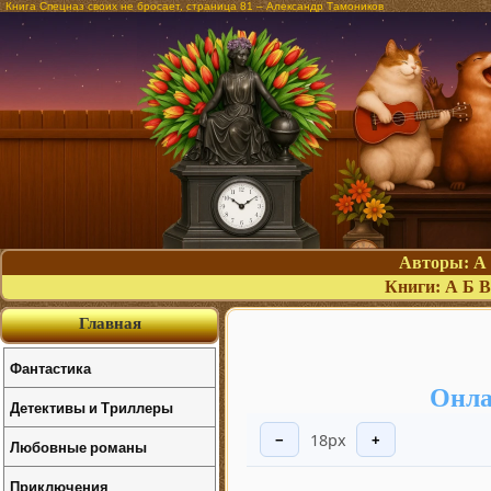
Книга Спецназ своих не бросает, страница 81 – Александр Тамоников
Авторы:
А
Книги:
А
Б
В
Главная
Фантастика
Онла
Детективы и Триллеры
18px
−
+
Любовные романы
Приключения