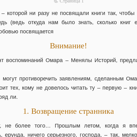
📃 Cтраница 1
– которой ни разу не посвящали книги так, чтобы 
дь (ведь откуда нам было знать, сколько книг 
любовью посвящается
Внимание!
нт воспоминаний Омара – Менялы Историй, предл
могут противоречить заявлениям, сделанным Ома
оит тех, кому не довелось читать ту – первую – кни
ряд ли.
1. Возвращение странника
т, не более того… Прошлым летом, когда я впе
 ерунда, ничего серьезного, господа, – так, мелк