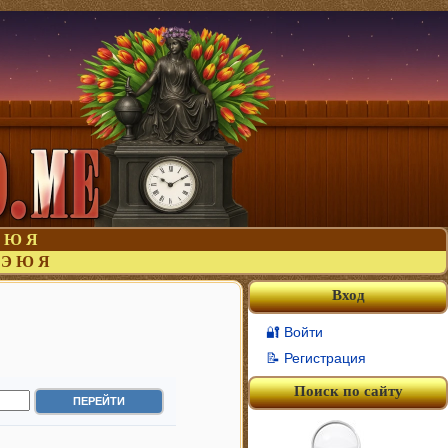
Ю
Я
Э
Ю
Я
Вход
🔐 Войти
📝 Регистрация
Поиск по сайту