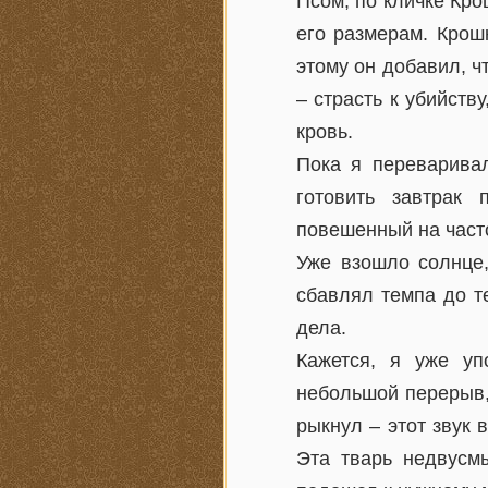
Псом, по кличке Кро
его размерам. Крош
этому он добавил, ч
– страсть к убийств
кровь.
Пока я переварива
готовить завтрак
повешенный на часто
Уже взошло солнце,
сбавлял темпа до т
дела.
Кажется, я уже у
небольшой перерыв,
рыкнул – этот звук
Эта тварь недвусм