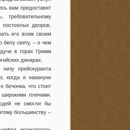
есь вам предоставят
, требовательному
х постоялых дворов,
вать его всем своим
 белу свету, – о чем
удучи в горах Гримм
гийских динарах.
низу прейскуранта
з, когда я накануне
о бочонка, что стоит
 широкими плечами.
людей не смогли бы
этому большинству –
 цифра исчислялась