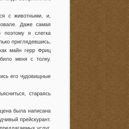
ся с животными, и,
новале. Даже самая
о поэтому я слегка
лько приглядевшись,
 как майн герр Фриц
било меня с толку.
лись его чудовищные
ъясниться, стараясь
 цена была написана
дчивый прейскурант.
 предлагаемых услуг.