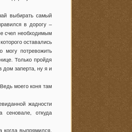
чай выбирать самый
правился в дорогу –
 не счел необходимым
 которого оставались
о могу потревожить
нице. Только пройдя
в дом заперта, ну я и
 Ведь моего коня там
невиданной жадности
а сеновале, откуда
а когда выпрямился,