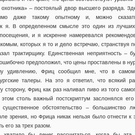
т охотника» – постоялый двор высшего разряда. Зд
имо даже такому опытному и, можно сказать
ак я. В определенном смысле это один из лучши
посещения, и я искренне намеревался рекомендо
омым, которых я то и дело встречаю, странствуя по
казал трактирщику. Единственная неприятность – б
 ошибочно предположил, что цены проставлены в нур
му удивлению, Фриц сообщил мне, что в самом 
ургские талеры. На это я ответил, что всякий ра
у сторону, Фриц как раз наливал пиво из того самог
 этом столь важный постскриптум заслонялся его
 существенное обстоятельство – большинство 
оле зрения, но Фрица никак нельзя было отнести к 
ь его за трех разом.
я хватило бы денег рассчитаться, когда бы эта