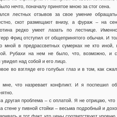
ыло нечто, поначалу принятое мною за стог сена.
ался лестных отзывов за свое умение обращать
естно, скот размещают внизу, а фураж – на се
котина редко умеет лазать по лестнице. Именн
 герр Фриц отступил от общепринятого обычая. И то
о мной в предрассветных сумерках не кто иной,
ной. Рубахи на нем не было, что, возможно, и с
 увидел над собой и его лицо.
овое во взгляде его голубых глаз и в том, как сжа
 мне, что назревает конфликт. И я поспешил об
нятно.
ла другая проблема – с оплатой. Я не отрицаю, что
а стене у пивной стойки – весьма подробный и дохо
аривать и тот факт, что цены соответствуют уровню