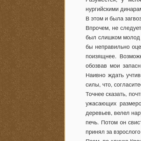
нургийскими динара
В этом и была загво
Впрочем, не следует
был слишком молод 
бы неправильно оце
поизящнее. Возможн
обозвав мои запасн
Наивно ждать учтив
силы, что, согласит
Точнее сказать, поч
ужасающих размеро
деревьев, велел нар
печь. Потом он сви
принял за взрослого