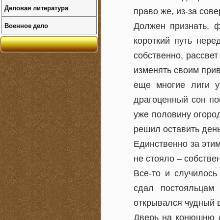
Деловая литература
право же, из-за сов
Военное дело
Должен признать, 
короткий путь нере
собственно, рассвет
изменять своим прив
еще многие лиги у
драгоценный сон по
уже половину огорода
решил оставить день
Единственно за этим
не стояло – собствен
Все-то и случилось
сдал постояльцам 
открывался чудный в
Дверь на конюшню д