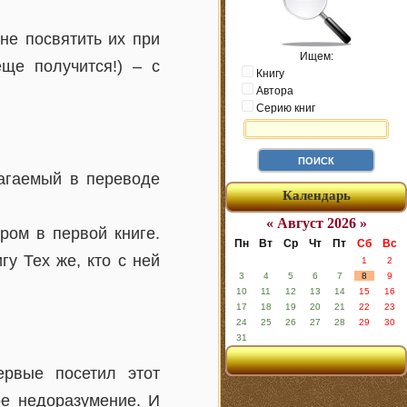
не посвятить их при
Ищем:
еще получится!) – с
Книгу
Автора
Серию книг
агаемый в переводе
Календарь
« Август 2026 »
ром в первой книге.
Пн
Вт
Ср
Чт
Пт
Сб
Вс
гу Тех же, кто с ней
1
2
3
4
5
6
7
8
9
10
11
12
13
14
15
16
17
18
19
20
21
22
23
24
25
26
27
28
29
30
31
рвые посетил этот
ое недоразумение. И