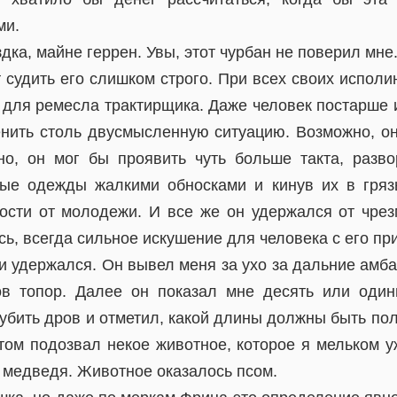
ми.
здка, майне геррен. Увы, этот чурбан не поверил мне
 судить его слишком строго. При всех своих испол
для ремесла трактирщика. Даже человек постарше и
нить столь двусмысленную ситуацию. Возможно, о
о, он мог бы проявить чуть больше такта, разв
ые одежды жалкими обносками и кинув их в гряз
ости от молодежи. И все же он удержался от чре
есь, всегда сильное искушение для человека с его 
ти удержался. Он вывел меня за ухо за дальние амб
в топор. Далее он показал мне десять или один
убить дров и отметил, какой длины должны быть по
стом подозвал некое животное, которое я мельком у
 медведя. Животное оказалось псом.