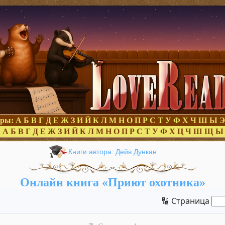
оры:
А
Б
В
Г
Д
Е
Ж
З
И
Й
К
Л
М
Н
О
П
Р
С
Т
У
Ф
Х
Ч
Ш
Ы
Э
:
А
Б
В
Г
Д
Е
Ж
З
И
Й
К
Л
М
Н
О
П
Р
С
Т
У
Ф
Х
Ц
Ч
Ш
Щ
Ы
Книги автора: Дейв Дункан
Онлайн книга «Приют охотника»
🔢 Страница