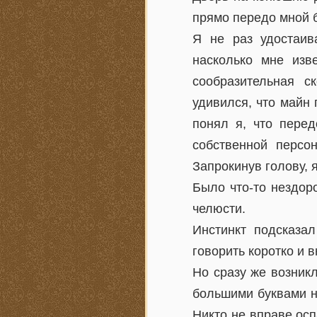
прямо передо мной б
Я не раз удостаив
насколько мне изв
сообразительная с
удивился, что майн
понял я, что перед
собственной персо
Запрокинув голову, я
Было что-то нездор
челюсти.
Инстинкт подсказал
говорить коротко и в
Но сразу же возник
большими буквами н
Никто не вправе осп