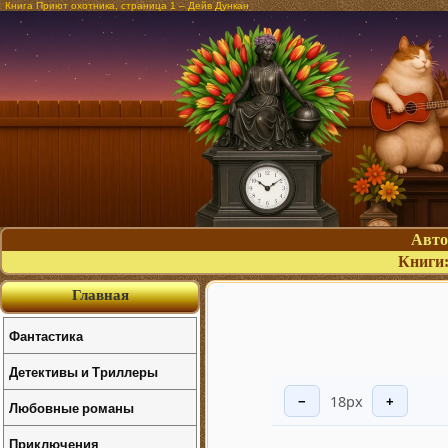
Книга Приют охотника, страница 1 – Дейв Дункан
Авт
Книги
Главная
Фантастика
Детективы и Триллеры
18px
−
+
Любовные романы
Приключения