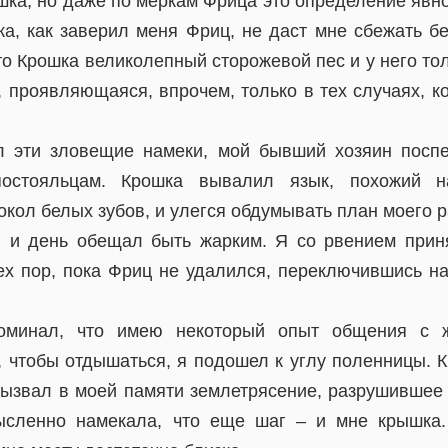
шка, но даже по меркам Фрица это определение явн
ка, как заверил меня Фриц, не даст мне сбежать бе
то Крошка великолепный сторожевой пес и у него то
у, проявляющаяся, впрочем, только в тех случаях, к
л эти зловещие намеки, мой бывший хозяин посп
 постояльцам. Крошка вывалил язык, похожий н
кол белых зубов, и улегся обдумывать план моего р
 и день обещал быть жарким. Я со рвением прин
ех пор, пока Фриц не удалился, переключившись н
поминал, что имею некоторый опыт общения с 
 чтобы отдышаться, я подошел к углу поленницы. 
 вызвал в моей памяти землетрясение, разрушившее
ысленно намекала, что еще шаг – и мне крышка.