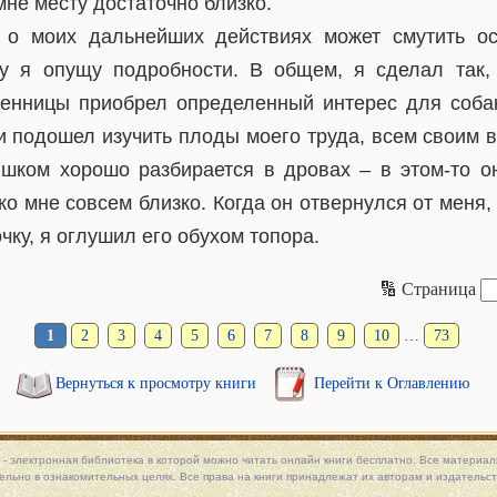
не месту достаточно близко.
 о моих дальнейших действиях может смутить ос
у я опущу подробности. В общем, я сделал так,
енницы приобрел определенный интерес для собак
и подошел изучить плоды моего труда, всем своим 
ишком хорошо разбирается в дровах – в этом-то он
ко мне совсем близко. Когда он отвернулся от меня,
чку, я оглушил его обухом топора.
🔢 Страница
1
2
3
4
5
6
7
8
9
10
…
73
Вернуться к просмотру книги
Перейти к Оглавлению
 - электронная библиотека в которой можно
читать онлайн книги
бесплатно. Все материалы
льно в ознакомительных целях. Все права на книги принадлежат их авторам и издательст