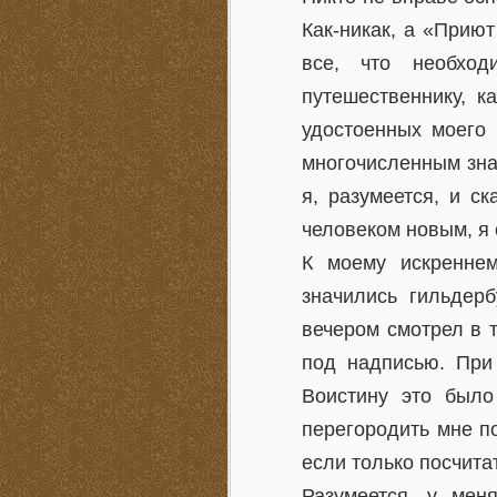
Как-никак, а «Прию
все, что необход
путешественнику, к
удостоенных моего 
многочисленным знак
я, разумеется, и с
человеком новым, я
К моему искренне
значились гильдерб
вечером смотрел в т
под надписью. При
Воистину это было
перегородить мне п
если только посчитат
Разумеется, у мен