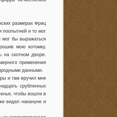
.
инских размерах Фриц
 поопытней и то мог
н мог бы выражаться
орошив мою котомку,
ь на скотном дворе.
змерного применения
природными данными.
ары и там вручил мне
надцать срубленных
ленья, чтобы вошли в
же видел накануне и