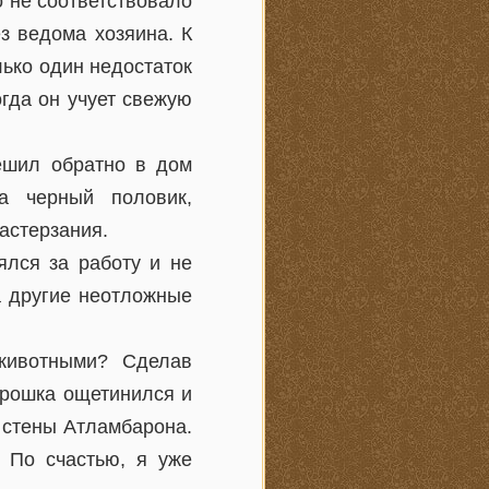
о не соответствовало
з ведома хозяина. К
лько один недостаток
огда он учует свежую
ешил обратно в дом
а черный половик,
астерзания.
ялся за работу и не
а другие неотложные
животными? Сделав
Крошка ощетинился и
 стены Атламбарона.
 По счастью, я уже