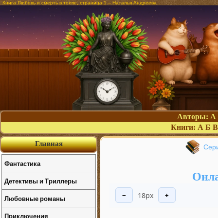
Книга Любовь и смерть в толпе, страница 1 – Наталья Андреева
Авторы:
А
Книги:
А
Б
В
Главная
Сери
Фантастика
Онла
Детективы и Триллеры
18px
−
+
Любовные романы
Приключения