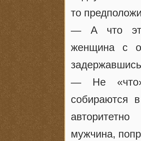
то предполож
— А что эт
женщина с о
задержавшись 
— Не «что»
собираются 
авторитетн
мужчина, попр