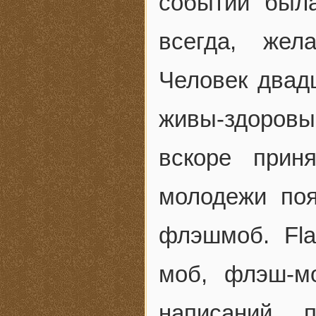
событий была
всегда, жел
Человек двадц
живы-здоровы
вскоре прин
молодежи поя
флэшмоб. Fl
моб, флэш-м
написаний п