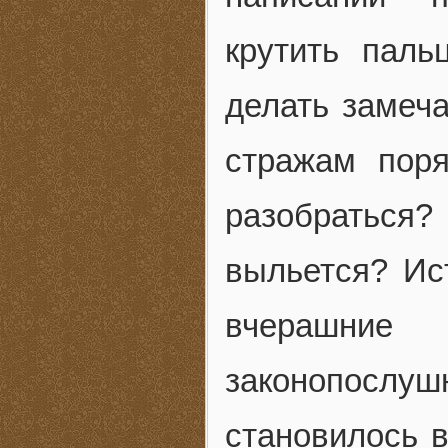
крутить паль
делать замеча
стражам пор
разобратьс
выльется? Ис
вчерашни
законопослушн
становилось в