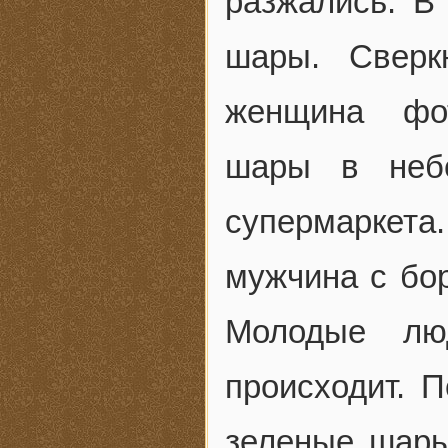
разжались. В
шары. Сверк
женщина фот
шары в небе
супермаркет
мужчина с бо
Молодые лю
происходит. П
зеленые шары