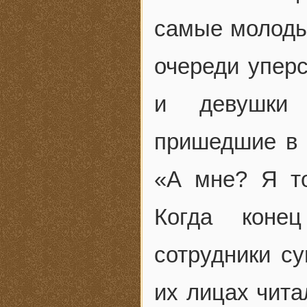
самые молоды
очереди упер
и девушки 
пришедшие в м
«А мне? Я то
Когда коне
сотрудники су
их лицах чита