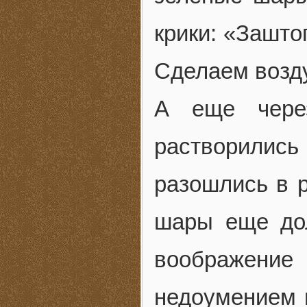
крики: «Зашт
Сделаем возд
А еще чере
растворилис
разошлись в 
шары еще дол
воображение
недоумением 