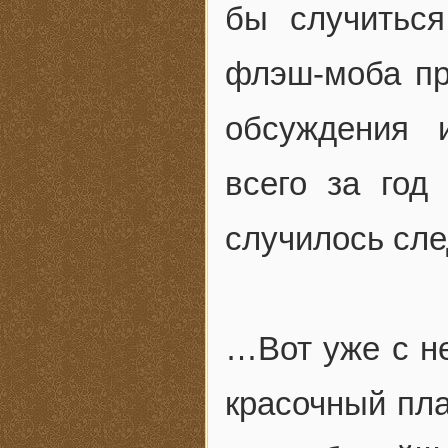
бы случитьс
флэш-моба пр
обсуждения 
всего за год 
случилось сл
…Вот уже с н
красочный пла