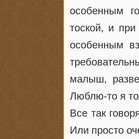
особенным го
тоской, и при
особенным в
требовательны
малыш, разве
Люблю-то я т
Все так говоря
Или просто оч