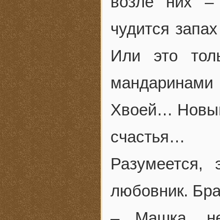
возле них –
чудится запа
Или это тол
мандаринам
Хвоей… Новый
счастья…
Разумеется,
любовник. Бра
– Машка, н