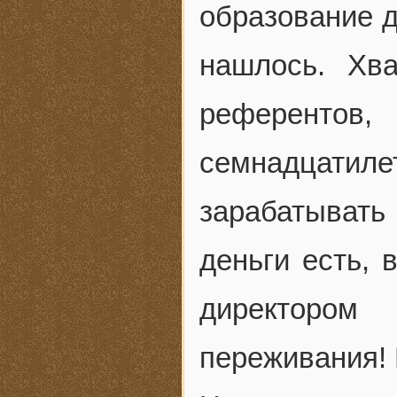
образование д
нашлось. Хва
референт
семнадцатил
зарабатыват
деньги есть, 
директоро
переживания! 