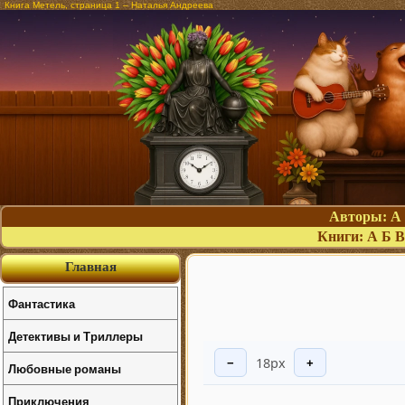
Книга Метель, страница 1 – Наталья Андреева
Авторы:
А
Книги:
А
Б
В
Главная
Фантастика
Детективы и Триллеры
18px
−
+
Любовные романы
Приключения