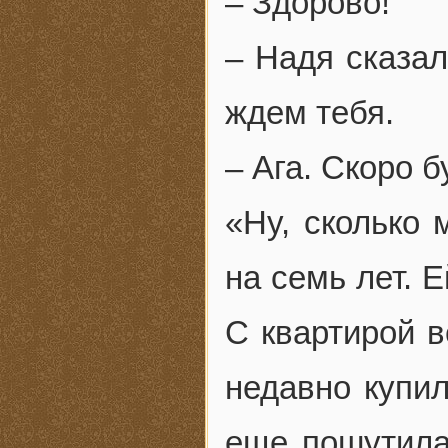
– Здорово!
– Надя сказал
ждем тебя.
– Ага. Скоро б
«Ну, сколько 
на семь лет. 
С квартирой в
недавно купил
еще пошутила