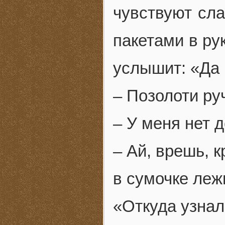
чувствуют сла
пакетами в ру
услышит: «Да
– Позолоти руч
– У меня нет д
– Ай, врешь, к
в сумочке леж
«Откуда узнал