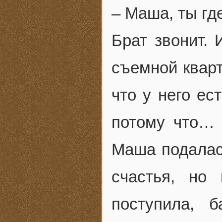
– Маша, ты гд
Брат звонит. 
съемной кварт
что у него ес
потому что… 
Маша подалась
счастья, но
поступила, 