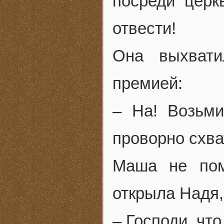
посреди церк
отвести!
Она выхвати
премией:
– На! Возьми
проворно схва
Маша не пом
открыла Надя,
– Господи, чт