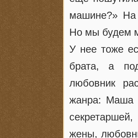
машине?» На 
Но мы будем м
У нее тоже ес
брата, а по
любовник ра
жанра: Маша 
секретаршей,
жены, любовни