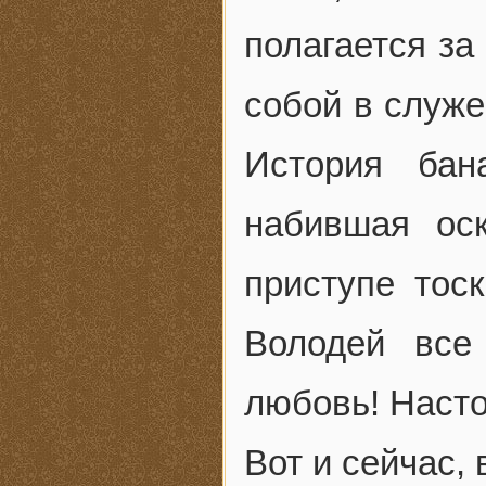
полагается за
собой в служе
История ба
набившая ос
приступе тоск
Володей все
любовь! Насто
Вот и сейчас,