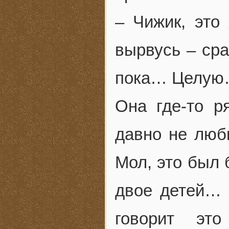
– Чижик, эт
вырвусь – ср
пока… Целу
Она где-то р
давно не люби
Мол, это был 
двое детей… В
говорит это