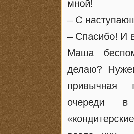
мной!
– С наступаю
– Спасибо! И 
Маша беспом
делаю? Нуже
привычная п
очереди в
«кондитерские