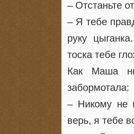
– Отстаньте о
– Я тебе прав
руку цыганка
тоска тебе гл
Как Маша ни
забормотала:
– Никому не 
верь, я тебе 