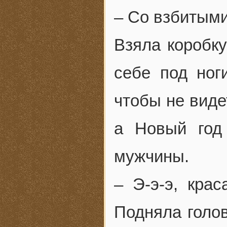
– Со взбитыми
Взяла коробку
себе под ног
чтобы не виде
а Новый год
мужчины.
– Э-э-э, кра
Подняла голов