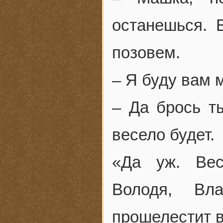
останешься. 
позовем.
– Я буду вам 
– Да брось т
весело будет.
«Да уж. Вес
Володя, Вл
прошелестит в