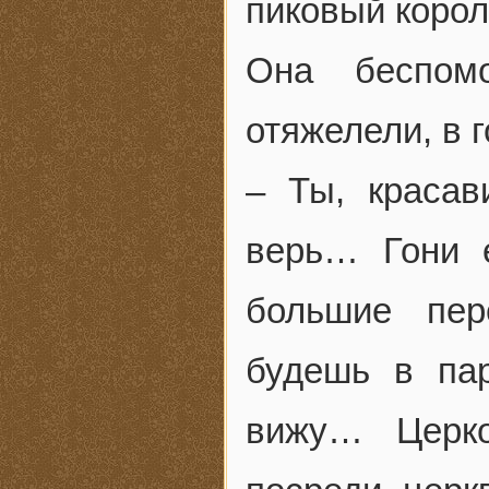
пиковый корол
Она беспомо
отяжелели, в 
– Ты, красав
верь… Гони 
большие пер
будешь в па
вижу… Церк