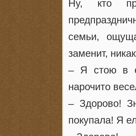
Ну, кто пр
предпраздни
семьи, ощущ
заменит, ника
– Я стою в о
нарочито весе
– Здорово! З
покупала! Я ел