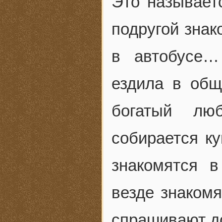
Это называетс
подругой знак
в автобусе…
ездила в общ
богатый лю
собирается ку
знакомятся 
везде знакомя
спрашивают до