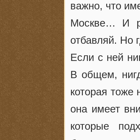
важно, что им
Москве… И р
отбавляй. Но 
Если с ней ни
В общем, нигд
которая тоже 
она имеет вн
которые под