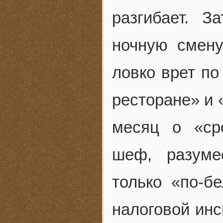
разгибает. 
ночную смену
ловко врет по
ресторане» и 
месяц о «ср
шеф, разуме
только «по-б
налоговой инс