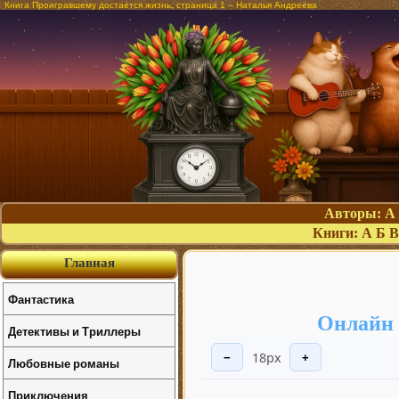
Книга Проигравшему достается жизнь, страница 1 – Наталья Андреева
Авторы:
А
Книги:
А
Б
В
Главная
Фантастика
Онлайн 
Детективы и Триллеры
18px
−
+
Любовные романы
Приключения