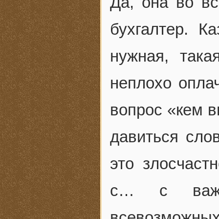
Да, она во в
бухгалтер. К
нужная, так
неплохо опла
вопрос «кем в
давиться сло
это злосчаст
с… с важн
всевозможных