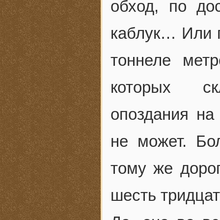
обход, по д
каблук… Или п
тоннеле мет
которых ск
опоздания на
не может. Бо
тому же доро
шесть тридца