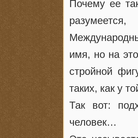
Почему ее та
разумеетс
Международны
имя, но на эт
стройной фиг
таких, как у т
Так вот: по
человек…