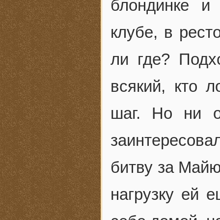
блондинке и
клубе, в рест
ли где? Подх
всякий, кто л
шаг. Но ни 
заинтересовал
битву за Майю
нагрузку ей е