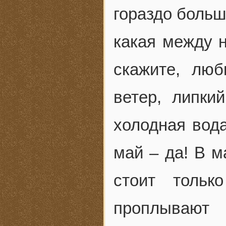
гораздо больш
какая между н
скажите, лю
ветер, липки
холодная вода
май – да! В м
стоит тольк
проплывают 