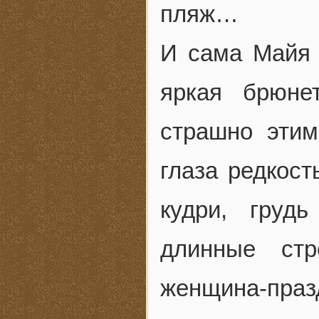
пляж…
И сама Майя 
яркая брюне
страшно этим
глаза редкост
кудри, грудь
длинные стр
женщина-пра