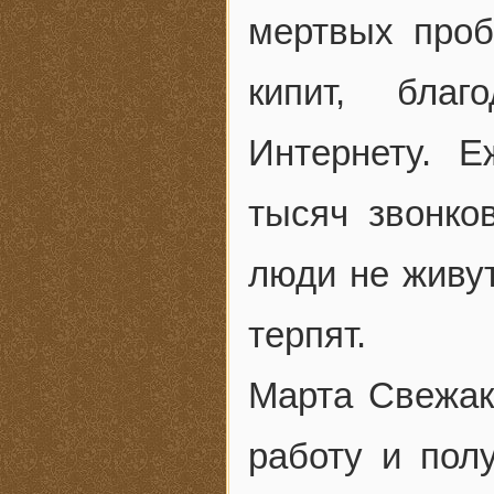
мертвых проб
кипит, бла
Интернету. 
тысяч звонко
люди не живут
терпят.
Марта Свежако
работу и полу