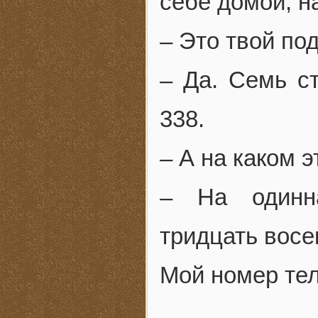
себе домой, н
– Это твой по
– Да. Семь ст
338.
– А на каком 
– На одинна
тридцать восе
Мой номер те