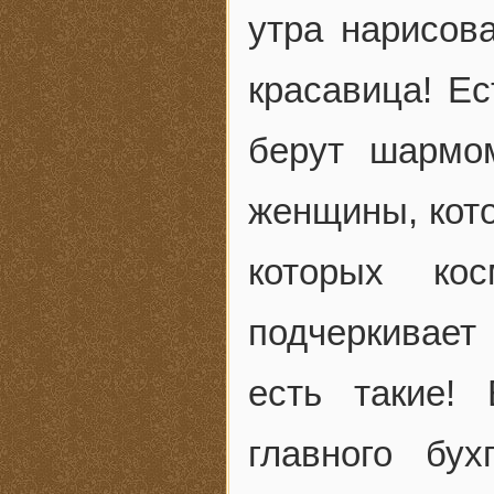
утра нарисов
красавица! Е
берут шармо
женщины, кото
которых ко
подчеркивает
есть такие!
главного бу